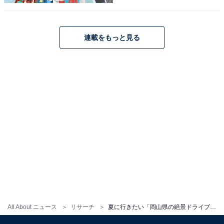
こちらもおすすめ
連載をもっと見る
夏に行きたい「山口県の絶景ドライブスポッ
ト」ランキング！ 「秋吉台カルストロード・秋
芳洞」周辺ルートを抑えた1位は？
1
2
All About ニュース
リサーチ
夏に行きたい「岡山県の絶景ドライブスポット」ランキング！ 「蒜山高原・蒜山ジャージーランド」周辺ルートを抑えた1位は？