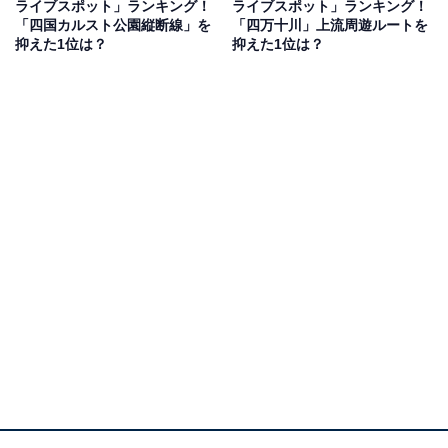
ライブスポット」ランキング！
ライブスポット」ランキング！
した。また癒されに行きたいです」（30代女性／広島
「四国カルスト公園縦断線」を
「四万十川」上流周遊ルートを
県）、「蒜山の雄大な山の景観を楽しめる。ジンギスカ
抑えた1位は？
抑えた1位は？
ンや美味しいソフトクリームなどもあり、ファミリー層
にもおすすめ」（50代女性／広島県）などの声がありま
した。