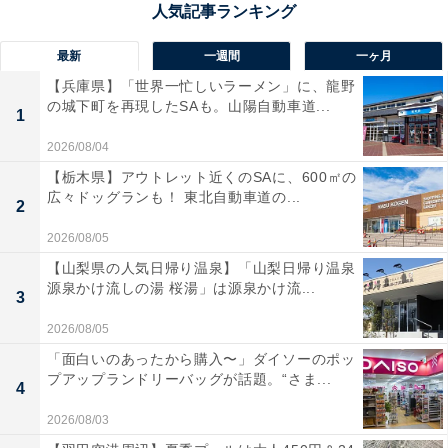
1位：鷲羽山スカイライン（瀬戸大橋・児島湾パノ
最新
一週間
一ヶ月
ラマ）／100票
【兵庫県】「世界一忙しいラーメン」に、龍野
の城下町を再現したSAも。山陽自動車道...
1
倉敷市を走る全長18.5kmのドライブコース「鷲羽山（わ
2026/08/04
しゅうざん）スカイライン」。瀬戸内海や日本有数の工
【栃木県】アウトレット近くのSAに、600㎡の
業地帯・水島コンビナートの夜景が眼下に広がり、「夜
広々ドッグランも！ 東北自動車道の...
2
景100選」や「日本夜景遺産」にも選ばれています。工
2026/08/05
業地帯を一望できる「水島展望台」、瀬戸内海や瀬戸大
【山梨県の人気日帰り温泉】「山梨日帰り温泉
橋を望む鷲羽山山頂の「鷲羽山展望台」などの眺望スポ
源泉かけ流しの湯 桜湯」は源泉かけ流...
3
ットのほか、スリル満点のアトラクションが人気のテー
マパーク「鷲羽山ハイランド」など、観光スポットが点
2026/08/05
在しています。
「面白いのあったから購入〜」ダイソーのポッ
プアップランドリーバッグが話題。“さま...
4
回答者からは、「瀬戸内海の美しい海と島々が広がり、
2026/08/03
特に夏の青空と海の色が絶妙だから」（30代女性／東京