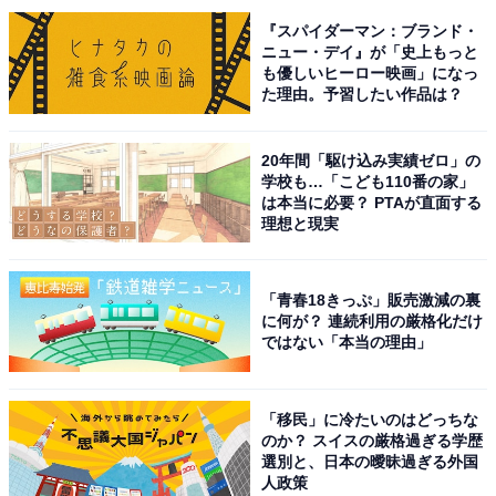
取材などのリポート記事も担当。All AboutおよびAll
『スパイダーマン：ブランド・
ニュー・デイ』が「史上もっと
About ニュースでのライター歴は6年。
も優しいヒーロー映画」になっ
た理由。予習したい作品は？
次ページ
12位までの全ランキングを見る
20年間「駆け込み実績ゼロ」の
学校も…「こども110番の家」
は本当に必要？ PTAが直面する
理想と現実
「青春18きっぷ」販売激減の裏
に何が？ 連続利用の厳格化だけ
ではない「本当の理由」
「移民」に冷たいのはどっちな
のか？ スイスの厳格過ぎる学歴
選別と、日本の曖昧過ぎる外国
人政策