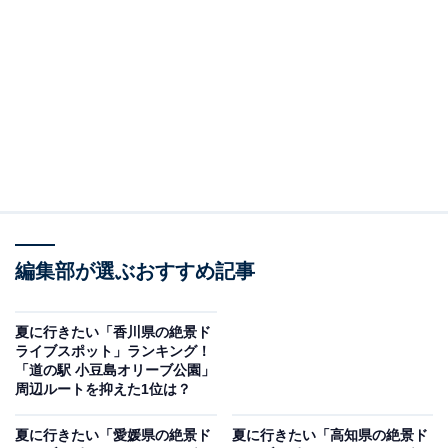
標高500〜600mに位置する西日本屈指の高原リゾート
「蒜山（ひるぜん）高原」。爽やかな高原の風を感じる
避暑地としても人気のスポットです。ジャージー牛が放
牧され、牧歌的な光景や蒜山ジャージー100％のソフト
クリームが人気の「ひるぜんジャージーランド」のほ
か、ワイナリーやキャンプ場、アミューズメントパーク
などの観光スポットが点在し、乗馬やバーベキューなど
家族やグループで楽しめるアクティビティが充実してい
ます。
編集部が選ぶおすすめ記事
回答者からは、「リフレッシュできる最高のルートで
す。家族連れにもカップルにもおすすめで、夏の避暑地
夏に行きたい「香川県の絶景ド
ライブスポット」ランキング！
として理想的です」（40代女性／滋賀県）、「蒜山ジャ
「道の駅 小豆島オリーブ公園」
ージーランドのひまわりが印象に残っており、夏にぴっ
周辺ルートを抑えた1位は？
たりだと思いました」（30代女性／広島県）、「蒜山は
夏に行きたい「愛媛県の絶景ド
夏に行きたい「高知県の絶景ド
以前行ったことがありますが、緑がすごく綺麗な印象で