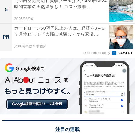
【羽田空港周辺】夏季プールは大人450円＆24
都）、「岡山と言えばブラジリアンパーク鷲羽山ハイラ
時間営業の天然温泉も！ コスパ抜群...
5
ンドなので、そこも行けるなら」（40代男性／大阪
2026/08/04
府）、「瀬戸大橋を見下ろしながら、鷲羽山スカイライ
カードローン50万円以上の人は、返済を3～6
ンを走るコースです。時間によってはきれいな夕陽を見
ヶ月停止して『大幅に減額してから返済...
PR
ることができます。絶景のドライブコースです」（60代
渋谷法務総合事務所
男性／新潟県）、「児島の町並みから瀬戸内海までの眺
Recommended by
めが楽しめ、そして道が下り始めると正面に瀬戸大橋が
見えてくる景色抜群のコースで、夏のドライブには最適
だと思うから」（60代男性／愛知県）などのコメントが
寄せられました。
※回答者からのコメントは原文ママです
この記事の筆者：福島 ゆき プロフィール
アニメや漫画のレビュー、エンタメトピックスなどを中
注目の連載
心に、オールジャンルで執筆中のライター。時々、店舗