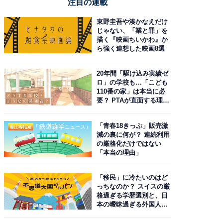
注目の連載
東野圭吾や湊かなえだけ
じゃない、「業と罪」を
描く『映画ちいかわ』か
ら強く連想した映画8選
20年間「駆け込み実績ゼ
ロ」の学校も…「こども
110番の家」は本当に必
要？ PTAが直面する理想
と現実
「青春18きっぷ」販売激
減の裏に何が？ 連続利用
の厳格化だけではない
「本当の理由」
「移民」に冷たいのはど
っちなのか？ スイスの厳
格過ぎる学歴選別と、日
本の曖昧過ぎる外国人政
策