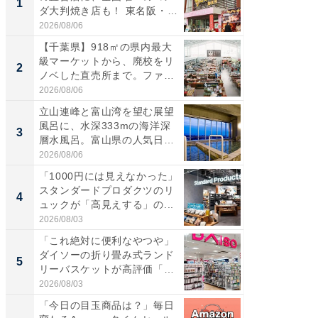
1
1
ダ大判焼き店も！ 東名阪・
再現した
伊...
道...
2026/08/06
2026/08/0
【千葉県】918㎡の県内最大
【三重
級マーケットから、廃校をリ
の直営
2
2
ノベした直売所まで。ファ
ダ大判焼
ー...
伊...
2026/08/06
2026/08/0
立山連峰と富山湾を望む展望
【千葉県
風呂に、水深333mの海洋深
級マー
3
3
層水風呂。富山県の人気日
ノベし
帰...
ー...
2026/08/06
2026/08/0
「1000円には見えなかった」
ステラ
スタンダードプロダクツのリ
詰め放題
4
4
ュックが「高見えする」の...
00円で「
2026/08/03
2026/08/0
「これ絶対に便利なやつや」
立山連
ダイソーの折り畳み式ランド
風呂に、
5
5
リーバスケットが高評価「使
層水風
わ...
帰...
2026/08/03
2026/08/0
「今日の目玉商品は？」毎日
100℃