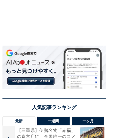
最新
一週間
一ヶ月
【三重県】伊勢名物「赤福」
【兵庫
の直営店に、全国唯一のコメ
ーメン