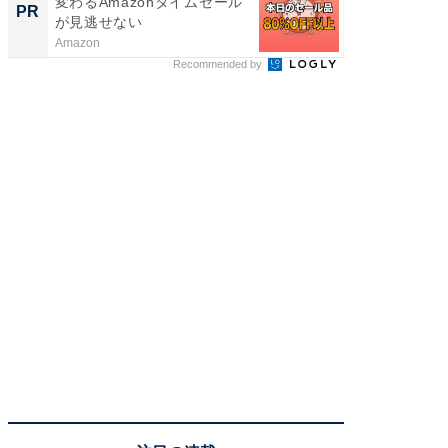
変わるAmazonタイムセール
な吸引
PR
PR
が見逃せない
掃除機
Amazon
Dreame
Recommended by