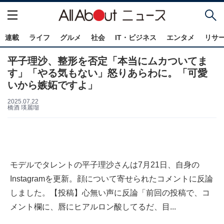
連載
ライフ
グルメ
社会
IT・ビジネス
エンタメ
リサ
平子理沙、整形を否定「本当にムカついてま
す」「やる気もない」怒りあらわに。「可愛
いから嫉妬ですよ」
2025.07.22
橋酒 瑛麗瑠
モデルでタレントの平子理沙さんは7月21日、自身の
Instagramを更新。顔について寄せられたコメントに反論
しました。【投稿】心無い声に反論「前回の投稿で、コ
メント欄に、唇にヒアルロン酸してるだ、目...