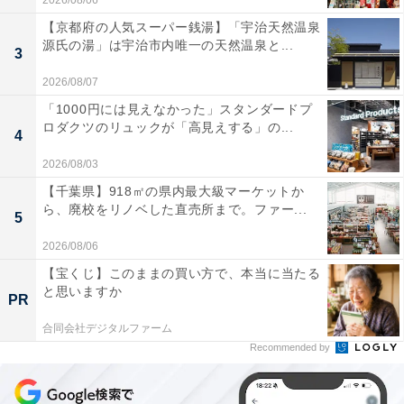
2026/08/06
【京都府の人気スーパー銭湯】「宇治天然温泉
源氏の湯」は宇治市内唯一の天然温泉と...
3
2026/08/07
「1000円には見えなかった」スタンダードプ
ロダクツのリュックが「高見えする」の...
4
2026/08/03
【千葉県】918㎡の県内最大級マーケットか
ら、廃校をリノベした直売所まで。ファー...
5
2026/08/06
【宝くじ】このままの買い方で、本当に当たる
と思いますか
PR
合同会社デジタルファーム
Recommended by