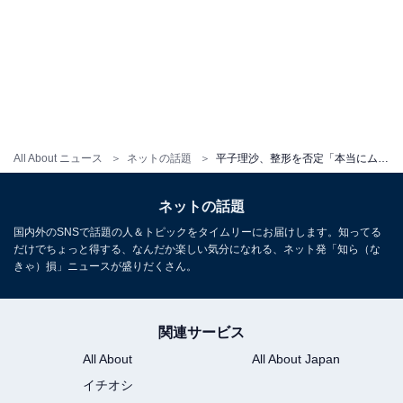
All About ニュース
ネットの話題
平子理沙、整形を否定「本当にムカついてます」「やる気もない」怒りあらわに。「可愛いから嫉妬ですよ」
ネットの話題
国内外のSNSで話題の人＆トピックをタイムリーにお届けします。知ってる
だけでちょっと得する、なんだか楽しい気分になれる、ネット発「知ら（な
きゃ）損」ニュースが盛りだくさん。
関連サービス
All About
All About Japan
イチオシ