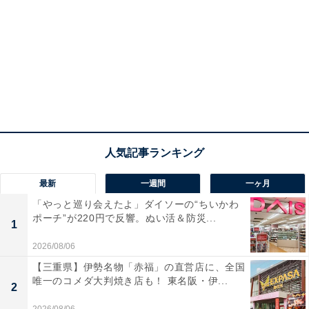
最新
一週間
一ヶ月
「やっと巡り会えたよ」ダイソーの“ちいかわ
ポーチ”が220円で反響。ぬい活＆防災...
1
2026/08/06
【三重県】伊勢名物「赤福」の直営店に、全国
唯一のコメダ大判焼き店も！ 東名阪・伊...
2