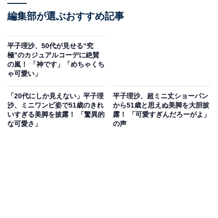
編集部が選ぶおすすめ記事
平子理沙、50代が見せる“究
極”のカジュアルコーデに絶賛
の嵐！ 「神です」「めちゃくち
ゃ可愛い」
「20代にしか見えない」平子理
平子理沙、超ミニ丈ショーパン
沙、ミニワンピ姿で51歳のきれ
から51歳と思えぬ美脚を大胆披
いすぎる美脚を披露！ 「驚異的
露！ 「可愛すぎんだろーがよ」
な可愛さ」
の声