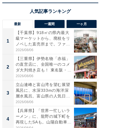
最新
一週間
一ヶ月
【千葉県】918㎡の県内最大
【兵庫
級マーケットから、廃校をリ
ーメン
1
1
ノベした直売所まで。ファ
再現した
ー...
道...
2026/08/06
2026/08/0
【三重県】伊勢名物「赤福」
【三重
の直営店に、全国唯一のコメ
「鈴鹿天
2
2
ダ大判焼き店も！ 東名阪・
は100
伊...
2026/08/06
2026/08/0
立山連峰と富山湾を望む展望
ステラ
風呂に、水深333mの海洋深
詰め放題
3
3
層水風呂。富山県の人気日
00円で「
帰...
2026/08/06
2026/08/0
【兵庫県】「世界一忙しいラ
「ミニオ
ーメン」に、龍野の城下町を
ッグ！ 
4
4
再現したSAも。山陽自動車
ど、夏限
道...