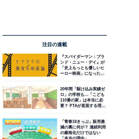
注目の連載
『スパイダーマン：ブラ
ンド・ニュー・デイ』が
「史上もっとも優しいヒ
ーロー映画」になった理
由。予習したい作品は？
20年間「駆け込み実績ゼ
ロ」の学校も…「こども
110番の家」は本当に必
要？ PTAが直面する理想
と現実
「青春18きっぷ」販売激
減の裏に何が？ 連続利用
の厳格化だけではない
「本当の理由」