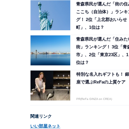
青森県民が選んだ「街の住
ここち（自治体）」ランキ
グ！ 2位「上北郡おいらせ
町」、1位は？
青森県民が選んだ「住みた
街」ランキング！ 3位「青
市」、2位「東京23区」、1
位は？
特別な名入れギフトも！ 
座で選ぶReFaの上質ケア
PR(ReFa GINZA on CREA)
関連リンク
いい部屋ネット