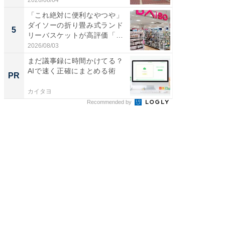
2026/08/04
2026/08/0
「これ絶対に便利なやつや」
【埼玉
ダイソーの折り畳み式ランド
「行田天
5
5
リーバスケットが高評価「使
は和の
わ...
が...
2026/08/03
2026/08/0
まだ議事録に時間かけてる？
「うち
AIで速く正確にまとめる術
い」と
PR
PR
鐘。自
外せな..
カイタヨ
ビズヒン
Recommended by