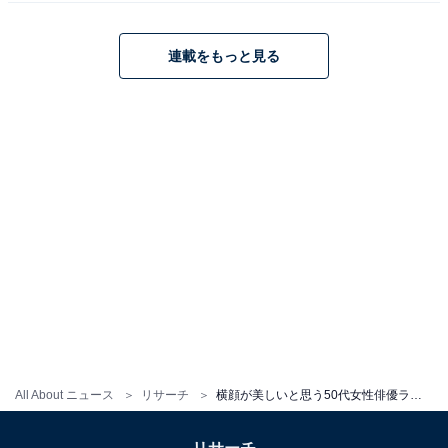
Amazonで見る
連載をもっと見る
※回答者のコメントは原文ママです
11位までの全ランキング結果を見
次ページ
る
All About ニュース
リサーチ
横顔が美しいと思う50代女性俳優ランキング！ 2位「松嶋菜々子」、僅差の1位は？