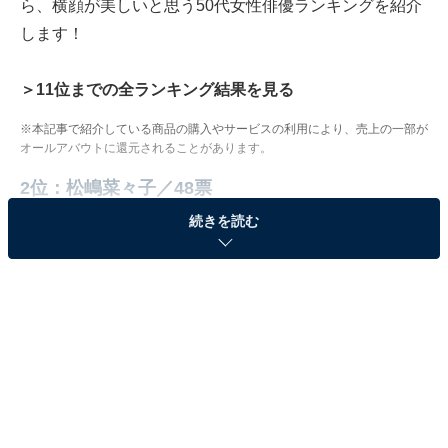
ら、横顔が美しいと思う50代女性俳優ランキングを紹介
します！
＞11位までの全ランキング結果を見る
※本記事で紹介している商品の購入やサービスの利用により、売上の一部が
オールアバウトに還元されることがあります。
2位：松嶋菜々子／48票
続きを読む
🏃‍♀️
#きょうのあんぱん
🖌
漫画で賞を取った嵩を褒める登美子。
「やっぱり嵩は清さんの子ね」
喜ぶ登美子を見て、うれしくなる嵩です☺️