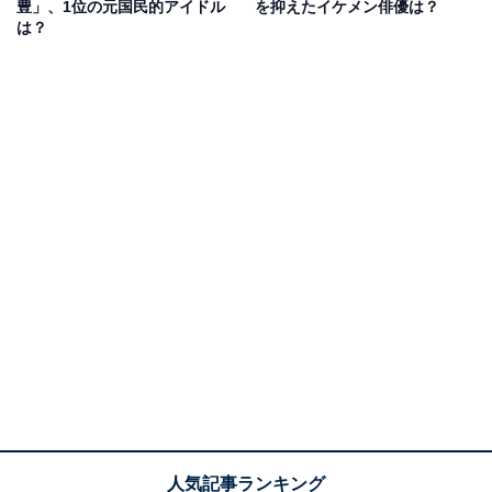
豊」、1位の元国民的アイドル
を抑えたイケメン俳優は？
（30代女性／福岡県）などのコメントがありました。
は？
営業部長 吉良奈津子
Amazonで見る