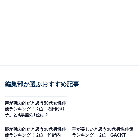
#北村匠海
#松嶋菜々子
#朝ドラあんぱん
pic.twitter.com/GCXrZDrYPO
— 朝ドラ「あんぱん」公式 (@asadora_nhk)
April 17, 2025
2位は「松嶋菜々子」でした。端正な顔立ちを持つ松嶋
さんの横顔は、柔らかさと気品を感じさせる絶妙なバラ
ンスに優れています。美しく整ったフェイスラインと上
品なまなざしが横顔の魅力を際立たせ、自然体でありな
編集部が選ぶおすすめ記事
がら洗練された印象を残します。静かな場面でもその佇
まいだけで強い印象を与える横顔です。
声が魅力的だと思う50代女性俳
優ランキング！ 2位「石田ゆり
回答者からは「どこから撮られても美しい顔をされてい
子」と4票差の1位は？
ると思うから」（20代女性／長野県）、「CMやドラマ
で見ても横顔に華があると思う」（30代女性／宮城
唇が魅力的だと思う50代男性俳
手が美しいと思う50代男性俳優
優ランキング！ 2位「竹野内
ランキング！ 2位「GACKT」
県）、「正面と変わらず横顔もはっきりしていて綺麗」