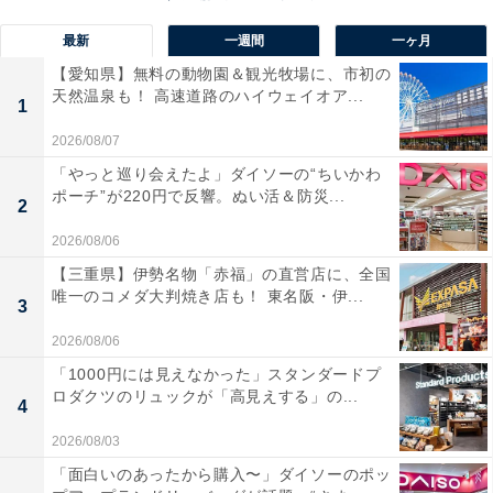
最新
一週間
一ヶ月
【愛知県】無料の動物園＆観光牧場に、市初の
天然温泉も！ 高速道路のハイウェイオア...
1
2026/08/07
「やっと巡り会えたよ」ダイソーの“ちいかわ
1位：天海祐希／53票
ポーチ”が220円で反響。ぬい活＆防災...
2
2026/08/06
【三重県】伊勢名物「赤福」の直営店に、全国
唯一のコメダ大判焼き店も！ 東名阪・伊...
3
2026/08/06
「1000円には見えなかった」スタンダードプ
ロダクツのリュックが「高見えする」の...
4
2026/08/03
「面白いのあったから購入〜」ダイソーのポッ