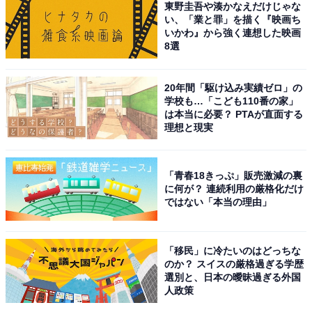
東野圭吾や湊かなえだけじゃな
在感が凝縮されており、多くの人の記憶に残る理由がそ
い、「業と罪」を描く『映画ち
いかわ』から強く連想した映画
こにあります。
8選
回答者のコメントを見ると「宝塚の男組でもよく真横向
20年間「駆け込み実績ゼロ」の
いていたから、綺麗なのは知ってました」（40代女性／
学校も…「こども110番の家」
長崎県）、「涼しげで、見とれてしまうような、透明感
は本当に必要？ PTAが直面する
理想と現実
のある横顔だと思います」（50代女性／埼玉県）、「横
顔に凛とした美しさがあり、舞台や映像作品でもその存
在感が際立っているから」（30代男性／富山県）といっ
「青春18きっぷ」販売激減の裏
に何が？ 連続利用の厳格化だけ
た声がありました。
ではない「本当の理由」
「移民」に冷たいのはどっちな
のか？ スイスの厳格過ぎる学歴
選別と、日本の曖昧過ぎる外国
人政策
合理的にあり得ない 探偵・上水流涼子の解明