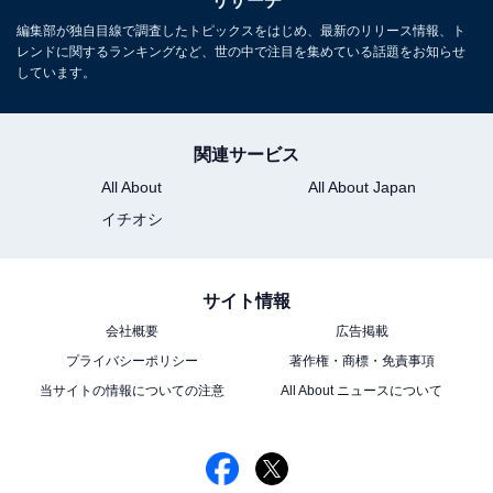
リサーチ
編集部が独自目線で調査したトピックスをはじめ、最新のリリース情報、ト
レンドに関するランキングなど、世の中で注目を集めている話題をお知らせ
しています。
関連サービス
こちらもおすすめ
All About
All About Japan
手が美しいと思う50代女性俳優ランキング！ 2
イチオシ
位「石田ゆり子」と2票差の1位は？
サイト情報
会社概要
広告掲載
プライバシーポリシー
著作権・商標・免責事項
当サイトの情報についての注意
All About ニュースについて
1
2
3
4