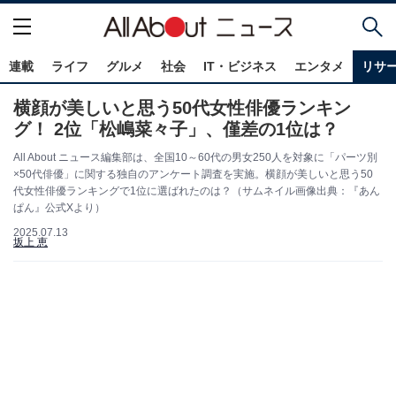
連載
ライフ
グルメ
社会
IT・ビジネス
エンタメ
リサ
横顔が美しいと思う50代女性俳優ランキン
グ！ 2位「松嶋菜々子」、僅差の1位は？
All About ニュース編集部は、全国10～60代の男女250人を対象に「パーツ別
×50代俳優」に関する独自のアンケート調査を実施。横顔が美しいと思う50
代女性俳優ランキングで1位に選ばれたのは？（サムネイル画像出典：『あん
ぱん』公式Xより）
2025.07.13
坂上 恵