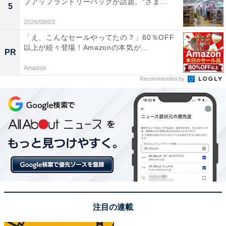
プアップランドリーバッグが話題。“さま...
5
View this post on Instagram
2026/08/03
「え、こんなセールやってたの？」80％OFF
以上が続々登場！Amazonの本気が...
PR
Amazon
Recommended by
A post shared by 公式『合理的にあり得ない』ご視聴ありがとうござい
1位は「天海祐希」でした。凛とした美しさを象徴する
天海さんの横顔は、強さと優しさを同時に感じさせる稀
有な存在です。高く通った鼻筋とすっきりとした輪郭が
注目の連載
特徴で、見る角度によって異なる表情を生み出します。
舞台や映像作品で映し出されるその横顔には、品格と存