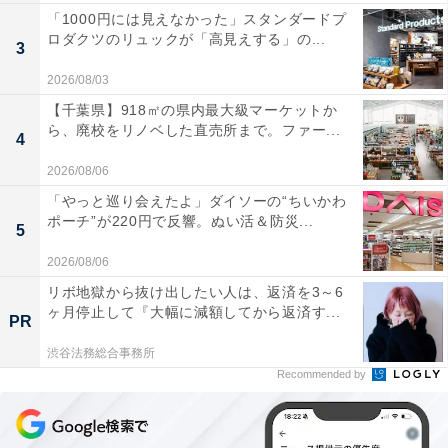
「1000円には見えなかった」スタンダードプ
ロダクツのリュックが「高見えする」の...
3
2026/08/03
【千葉県】918㎡の県内最大級マーケットか
ら、廃校をリノベした直売所まで。ファー...
4
2026/08/06
「やっと巡り会えたよ」ダイソーの“ちいかわ
ポーチ”が220円で反響。ぬい活＆防災...
5
2026/08/06
リボ地獄から抜け出したい人は、返済を3～6
ヶ月停止して『大幅に減額してから返済す...
PR
渋谷法務総合事務所
Recommended by