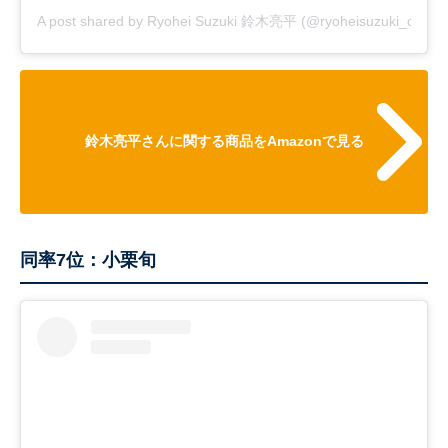
A post shared by Ryohei Suzuki 鈴木亮平 (@ryoheisuzuki_cityhun
鈴木亮平さんに関する商品をAmazonで見る
同率7位：小栗旬