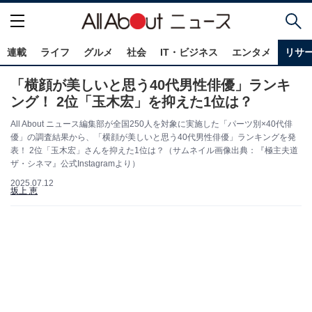
連載
ライフ
グルメ
社会
IT・ビジネス
エンタメ
リサ
「横顔が美しいと思う40代男性俳優」ランキ
ング！ 2位「玉木宏」を抑えた1位は？
All About ニュース編集部が全国250人を対象に実施した「パーツ別×40代俳
優」の調査結果から、「横顔が美しいと思う40代男性俳優」ランキングを発
表！ 2位「玉木宏」さんを抑えた1位は？（サムネイル画像出典：『極主夫道
ザ・シネマ』公式Instagramより）
2025.07.12
坂上 恵