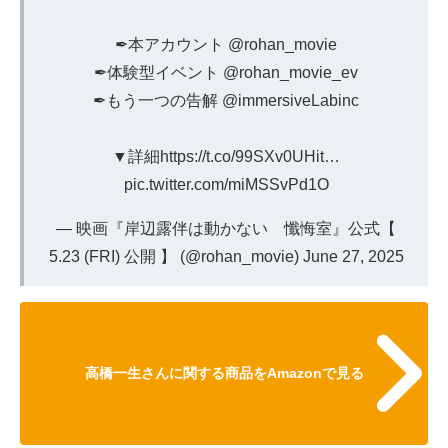
✒︎本アカウント
@rohan_movie
✒︎体験型イベント
@rohan_movie_ev
✒︎もう一つの告解
@immersiveLabinc
▼詳細
https://t.co/99SXv0UHit
…
pic.twitter.com/miMSSvPd1O
— 映画『岸辺露伴は動かない 懺悔室』公式【
5.23 (FRI) 公開 】 (@rohan_movie)
June 27, 2025
高橋一生さんに関する商品をAmazonで見る