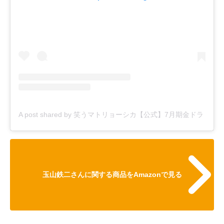
A post shared by 笑うマトリョーシカ【公式】7月期金ドラ (@waraum
玉山鉄二さんに関する商品をAmazonで見る