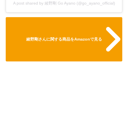
A post shared by 綾野剛 Go Ayano (@go_ayano_official)
綾野剛さんに関する商品をAmazonで見る