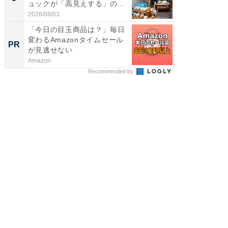
ュックが「高見えする」の...
は和の
が...
2026/08/03
2026/08/0
「今日の目玉商品は？」毎日
シェア別荘
変わるAmazonタイムセール
wners
PR
PR
が見逃せない
Amazon
COCO VIL
Recommended by