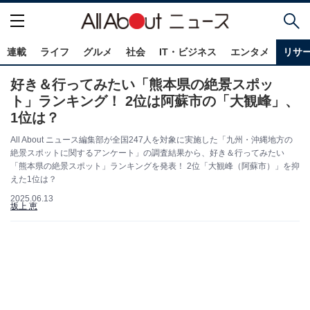
連載
ライフ
グルメ
社会
IT・ビジネス
エンタメ
リサ
好き＆行ってみたい「熊本県の絶景スポッ
ト」ランキング！ 2位は阿蘇市の「大観峰」、
1位は？
All About ニュース編集部が全国247人を対象に実施した「九州・沖縄地方の
絶景スポットに関するアンケート」の調査結果から、好き＆行ってみたい
「熊本県の絶景スポット」ランキングを発表！ 2位「大観峰（阿蘇市）」を抑
えた1位は？
2025.06.13
坂上 恵