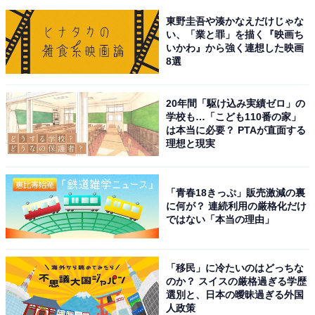
東野圭吾や湊かなえだけじゃな
い、「業と罪」を描く『映画ち
いかわ』から強く連想した映画
8選
20年間「駆け込み実績ゼロ」の
学校も…「こども110番の家」
は本当に必要？ PTAが直面する
理想と現実
「青春18きっぷ」販売激減の裏
に何が？ 連続利用の厳格化だけ
ではない「本当の理由」
「移民」に冷たいのはどっちな
のか？ スイスの厳格過ぎる学歴
選別と、日本の曖昧過ぎる外国
人政策