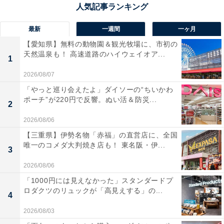
最新
一週間
一ヶ月
【愛知県】無料の動物園＆観光牧場に、市初の
天然温泉も！ 高速道路のハイウェイオア...
1
2026/08/07
「やっと巡り会えたよ」ダイソーの“ちいかわ
ポーチ”が220円で反響。ぬい活＆防災...
2
2026/08/06
【三重県】伊勢名物「赤福」の直営店に、全国
唯一のコメダ大判焼き店も！ 東名阪・伊...
3
2026/08/06
「1000円には見えなかった」スタンダードプ
ロダクツのリュックが「高見えする」の...
4
2026/08/03