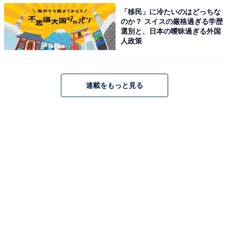
ホームランでした。
「移民」に冷たいのはどっちな
のか？ スイスの厳格過ぎる学歴
選別と、日本の曖昧過ぎる外国
自由回答を見ると、「先制を許した相手に追いつくホー
人政策
ムランでありチームの士気を大きく高揚させたこと」
（愛知県／40代男性）や、「同点に追いついた意義のあ
るホームランだったから」（三重県／50代女性）といっ
連載をもっと見る
たコメントが寄せられています。
他にも、「思うように打てずに苦しまれた上での、待望
のホームランだったから」（兵庫県／40代女性）や、
「不調からのホームランに感動した」（香川県／30代女
性）など、村上選手自身に対する称賛の声も多数見られ
ました。