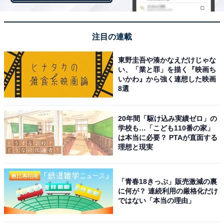
注目の連載
東野圭吾や湊かなえだけじゃな
い、「業と罪」を描く『映画ち
いかわ』から強く連想した映画
8選
20年間「駆け込み実績ゼロ」の
学校も…「こども110番の家」
は本当に必要？ PTAが直面する
第1位：村上宗隆（アメリカ戦／238票）
理想と現実
1位は、村上宗隆選手のアメリカ戦でのホームランが選
「青春18きっぷ」販売激減の裏
ばれました！ 3大会ぶりの優勝に王手をかけた1戦。2回
に何が？ 連続利用の厳格化だけ
表、アメリカにリードをゆるす先制ソロホームランを浴
ではない「本当の理由」
びた直後、すぐさま同点に戻したのが、村上選手のソロ