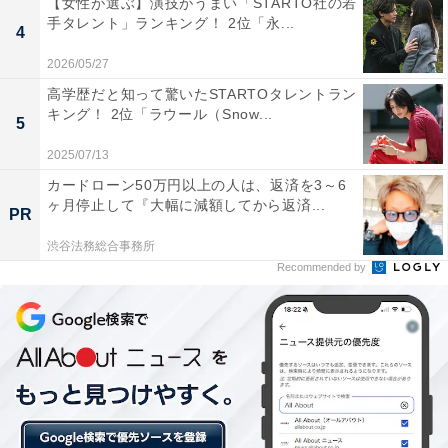
【女性が選ぶ】演技がうまい「STARTO社の若
手タレント」ランキング！ 2位「永...
ランクイン！ 準決勝で迎えたメキシコ戦。7回まで0対3
4
と苦しい状況が続くなか、同点スリーランホームランを
2026/05/27
放ち、窮地を救った一打となりました。
高学歴だと知って驚いたSTARTOタレントラン
キング！ 2位「ラウール（Snow...
5
選んだ人からは「とても展開として苦しい時に本当に大
2025/07/13
きな点数を出してくれたのがより心に残った」（東京都
カードローン50万円以上の人は、返済を3～6
ヶ月停止して『大幅に減額してから返済...
／40代女性）や、「劣勢な場面で打ったことと、打ち方
PR
がとてもうまかった（芸術的だった）ため」（北海道／
渋谷法務総合事務所
50代男性）といった声が寄せられています。苦しい場面
Recommended by
を救った一打だったことのほかに、吉田選手のバッティ
ングの上手さに対する評価も多数見られました。