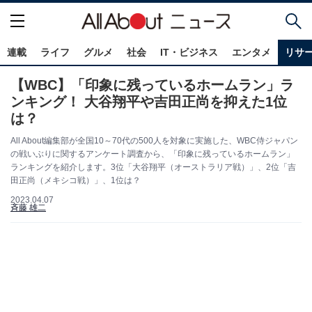
連載
ライフ
グルメ
社会
IT・ビジネス
エンタメ
リサ
【WBC】「印象に残っているホームラン」ラ
ンキング！ 大谷翔平や吉田正尚を抑えた1位
は？
All About編集部が全国10～70代の500人を対象に実施した、WBC侍ジャパン
の戦いぶりに関するアンケート調査から、「印象に残っているホームラン」
ランキングを紹介します。3位「大谷翔平（オーストラリア戦）」、2位「吉
田正尚（メキシコ戦）」、1位は？
2023.04.07
斉藤 雄二