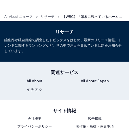
＞5位までの全ランキング結果を見る
All About ニュース
リサーチ
【WBC】「印象に残っているホームラン」ランキング！ 大谷翔平や吉田正尚を抑えた1位は？
【おすすめ記事】
リサーチ
・
編集部が独自目線で調査したトピックスをはじめ、最新のリリース情報、ト
【WBC】「期待を超える活躍を見せたと思う選手」ラン
レンドに関するランキングなど、世の中で注目を集めている話題をお知らせ
キング！ 3位「吉田正尚」、2位「大谷翔平」、1位は？
しています。
・
「ムードメーカーだと感じる侍ジャパンの選手」ランキ
関連サービス
ング！ 大谷翔平やダルビッシュ有を抑えた1位は？
All About
All About Japan
【WBC】
イチオシ
・
【WBC】「MVPだと思う選手」ランキング！ 3位「ダル
ビッシュ有」、2位「吉田正尚」、1位は？
サイト情報
・
会社概要
広告掲載
「侍ジャパンのベストゲーム」ランキング！ 優勝を決め
プライバシーポリシー
著作権・商標・免責事項