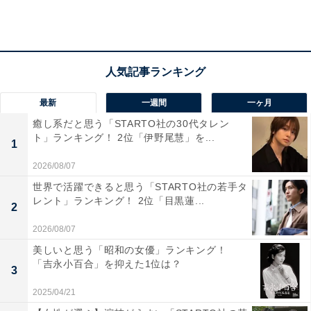
最新
一週間
一ヶ月
癒し系だと思う「STARTO社の30代タレン
ト」ランキング！ 2位「伊野尾慧」を...
1
2026/08/07
世界で活躍できると思う「STARTO社の若手タ
レント」ランキング！ 2位「目黒蓮...
2
2026/08/07
美しいと思う「昭和の女優」ランキング！
「吉永小百合」を抑えた1位は？
3
第2位：吉田正尚（メキシコ戦／166票）
2025/04/21
2位には、吉田正尚選手のメキシコ戦でのホームランが