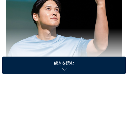
続きを読む
大谷翔平選手（画像出典：
プレスリリース
）
All About編集部は3月23～25日、全国10～70代の500人
を対象に「WBC侍ジャパンの戦いぶり」に関するアンケ
ート調査を実施。今回はその中から、「印象に残ってい
るホームラン」ランキングを紹介します！
＞5位までの全ランキング結果を見る