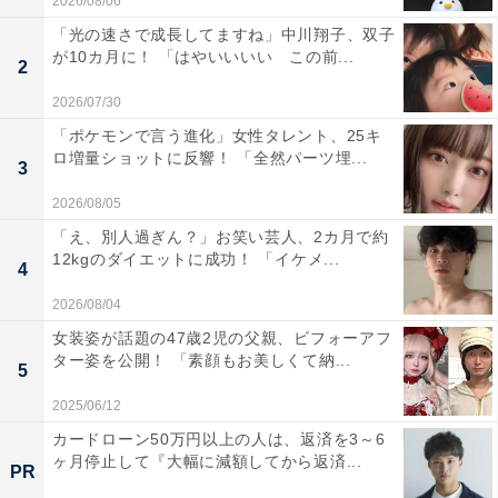
2026/08/06
「光の速さで成長してますね」中川翔子、双子
が10カ月に！ 「はやいいいい この前...
2
2026/07/30
「ポケモンで言う進化」女性タレント、25キ
ロ増量ショットに反響！ 「全然パーツ埋...
3
2026/08/05
「え、別人過ぎん？」お笑い芸人、2カ月で約
12kgのダイエットに成功！ 「イケメ...
4
2026/08/04
女装姿が話題の47歳2児の父親、ビフォーアフ
ター姿を公開！ 「素顔もお美しくて納...
5
2025/06/12
カードローン50万円以上の人は、返済を3～6
ヶ月停止して『大幅に減額してから返済...
PR