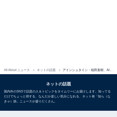
All About ニュース
ネットの話題
アインシュタイン・稲田直樹、AI加工ショットにツッコミ殺到！ 「最強極悪のジェダイ」「もはや芸術」
ネットの話題
国内外のSNSで話題の人＆トピックをタイムリーにお届けします。知ってる
だけでちょっと得する、なんだか楽しい気分になれる、ネット発「知ら（な
きゃ）損」ニュースが盛りだくさん。