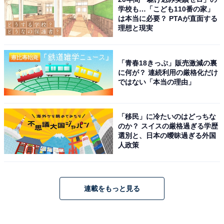
学校も…「こども110番の家」
は本当に必要？ PTAが直面する
理想と現実
「青春18きっぷ」販売激減の裏
に何が？ 連続利用の厳格化だけ
ではない「本当の理由」
「移民」に冷たいのはどっちな
のか？ スイスの厳格過ぎる学歴
選別と、日本の曖昧過ぎる外国
人政策
連載をもっと見る