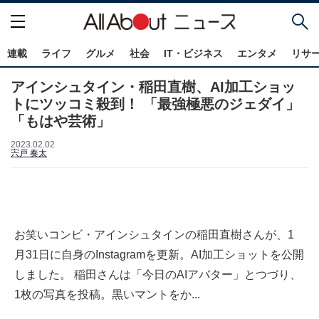
連載
ライフ
グルメ
社会
IT・ビジネス
エンタメ
リサ
アインシュタイン・稲田直樹、AI加工ショッ
トにツッコミ殺到！ 「最強極悪のジェダイ」
「もはや芸術」
2023.02.02
宍戸 奏太
お笑いコンビ・アインシュタインの稲田直樹さんが、1
月31日に自身のInstagramを更新。AI加工ショットを公開
しました。 稲田さんは「今日のAIアバター」とつづり、
1枚の写真を投稿。黒いマントをか...