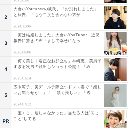
2025/02/07
大食いYoutuberの彼氏、『お別れしました』
と報告。「もう二度と会わない方が...
2
2024/11/06
「実は結婚しました」大食いYouTuber、近況
報告に驚きの声「まじで幸せになっ...
3
2026/08/06
「何て美しく端正なお顔立ち」神崎恵、美男子
すぎる次男の顔出しショット公開！ 「め...
4
2025/01/14
広末涼子、美デコルテ際立つドレス姿で「嬉し
いお知らせが…」！ 「凄く美しい」「透...
5
2024/07/12
「宝くじ、運じゃなかった」当たる人は“同じ
こと”してる
PR