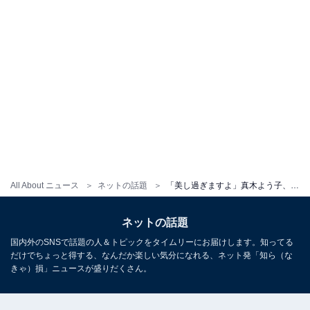
All About ニュース
ネットの話題
「美し過ぎますよ」真木よう子、美しいボディライン際立つタンクトップ姿を披露！ 「お肌がスベスベ」
ネットの話題
国内外のSNSで話題の人＆トピックをタイムリーにお届けします。知ってる
だけでちょっと得する、なんだか楽しい気分になれる、ネット発「知ら（な
きゃ）損」ニュースが盛りだくさん。