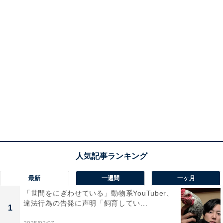
最新
一週間
一ヶ月
「世間をにぎわせている」動物系YouTuber、
違法行為の告発に声明「飼育してい...
1