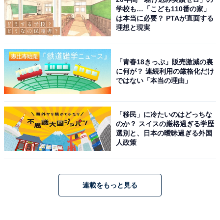
学校も…「こども110番の家」
は本当に必要？ PTAが直面する
理想と現実
「青春18きっぷ」販売激減の裏
に何が？ 連続利用の厳格化だけ
ではない「本当の理由」
「移民」に冷たいのはどっちな
のか？ スイスの厳格過ぎる学歴
選別と、日本の曖昧過ぎる外国
人政策
連載をもっと見る