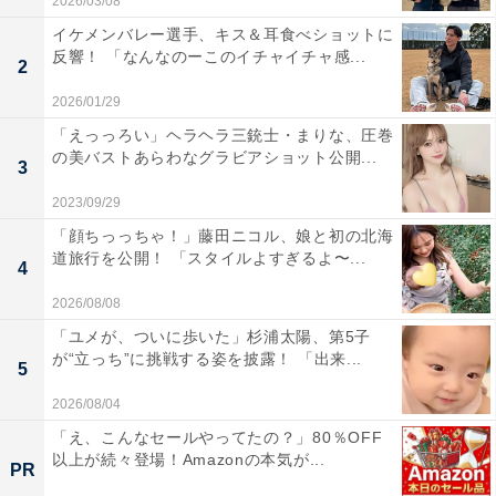
2026/03/08
イケメンバレー選手、キス＆耳食べショットに
反響！ 「なんなのーこのイチャイチャ感...
2
2026/01/29
「えっっろい」ヘラヘラ三銃士・まりな、圧巻
の美バストあらわなグラビアショット公開...
3
2023/09/29
「顔ちっっちゃ！」藤田ニコル、娘と初の北海
道旅行を公開！ 「スタイルよすぎるよ〜...
4
2026/08/08
「ユメが、ついに歩いた」杉浦太陽、第5子
が“立っち”に挑戦する姿を披露！ 「出来...
5
2026/08/04
「え、こんなセールやってたの？」80％OFF
以上が続々登場！Amazonの本気が...
PR