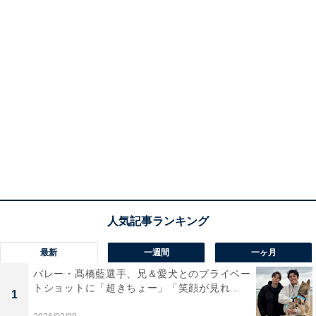
最新
一週間
一ヶ月
バレー・髙橋藍選手、兄＆愛犬とのプライベー
トショットに「超きちょー」「笑顔が見れ...
1