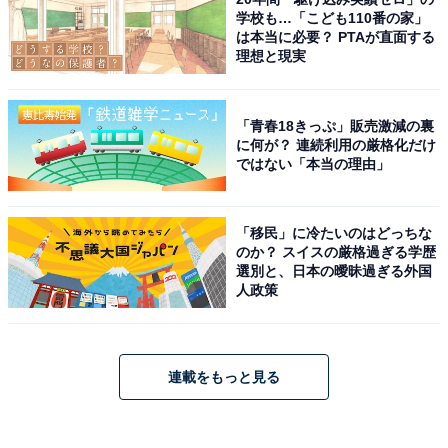
学校も…「こども110番の家」
は本当に必要？ PTAが直面する
理想と現実
「青春18きっぷ」販売激減の裏
に何が？ 連続利用の厳格化だけ
ではない「本当の理由」
「移民」に冷たいのはどっちな
のか？ スイスの厳格過ぎる学歴
選別と、日本の曖昧過ぎる外国
人政策
連載をもっと見る