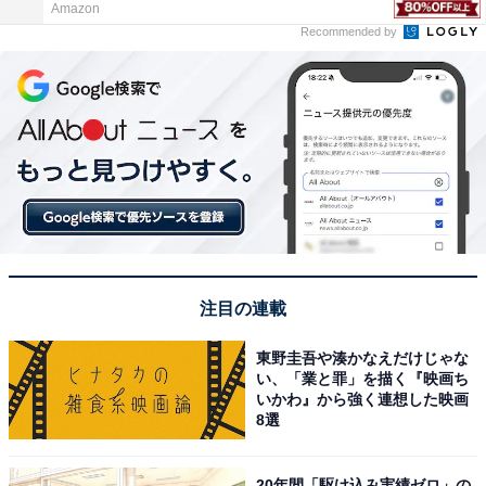
Amazon
Recommended by
注目の連載
東野圭吾や湊かなえだけじゃな
い、「業と罪」を描く『映画ち
いかわ』から強く連想した映画
8選
20年間「駆け込み実績ゼロ」の