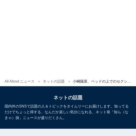
All About ニュース
ネットの話題
小嶋陽菜、ベッドの上でのセクシーすぎるランジェリーショットに絶賛の声！ 「色気がすごい」「神々しい」
ネットの話題
国内外のSNSで話題の人＆トピックをタイムリーにお届けします。知ってる
だけでちょっと得する、なんだか楽しい気分になれる、ネット発「知ら（な
きゃ）損」ニュースが盛りだくさん。