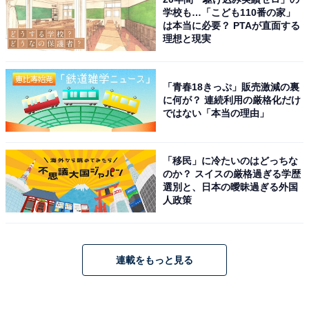
学校も…「こども110番の家」
は本当に必要？ PTAが直面する
理想と現実
「青春18きっぷ」販売激減の裏
に何が？ 連続利用の厳格化だけ
ではない「本当の理由」
「移民」に冷たいのはどっちな
のか？ スイスの厳格過ぎる学歴
選別と、日本の曖昧過ぎる外国
人政策
連載をもっと見る