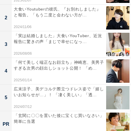
2025/02/07
大食いYoutuberの彼氏、『お別れしました』
と報告。「もう二度と会わない方が...
2
2024/11/06
「実は結婚しました」大食いYouTuber、近況
報告に驚きの声「まじで幸せになっ...
3
2026/08/06
「何て美しく端正なお顔立ち」神崎恵、美男子
すぎる次男の顔出しショット公開！ 「め...
4
2025/01/14
広末涼子、美デコルテ際立つドレス姿で「嬉し
いお知らせが…」！ 「凄く美しい」「透...
5
2024/07/12
「玄関に〇〇を置いた後に宝くじ買いなさい」
簡単に当選
PR