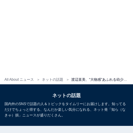
All About ニュース
ネットの話題
渡辺直美、“大物感”あふれる幼少期ショット！ 「堂々たるなおみ！かわいっ」「将来有望的な？オーラが出てる」
ネットの話題
国内外のSNSで話題の人＆トピックをタイムリーにお届けします。知ってる
だけでちょっと得する、なんだか楽しい気分になれる、ネット発「知ら（な
きゃ）損」ニュースが盛りだくさん。