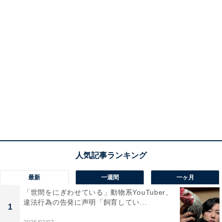
最新
一週間
一ヶ月
「世間をにぎわせている」動物系YouTuber、
違法行為の告発に声明「飼育してい...
1