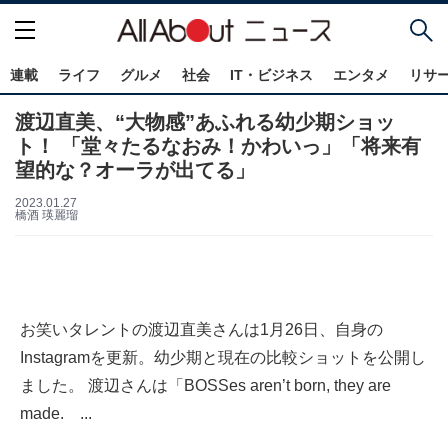
連載
ライフ
グルメ
社会
IT・ビジネス
エンタメ
リサ
渡辺直美、“大物感”あふれる幼少期ショッ
ト！ 「堂々たるなおみ！かわいっ」「将来有
望的な？オーラが出てる」
2023.01.27
橋酒 瑛麗瑠
お笑いタレントの渡辺直美さんは1月26日、自身の
Instagramを更新。幼少期と現在の比較ショットを公開し
ました。 渡辺さんは「BOSSes aren’t born, they are
made. ...