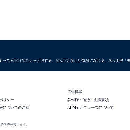
。知ってるだけでちょっと得する、なんだか楽しい気分になれる、ネット発「
広告掲載
ポリシー
著作権・商標・免責事項
報についての注意
All About ニュースについて
衆送信等を禁じます。