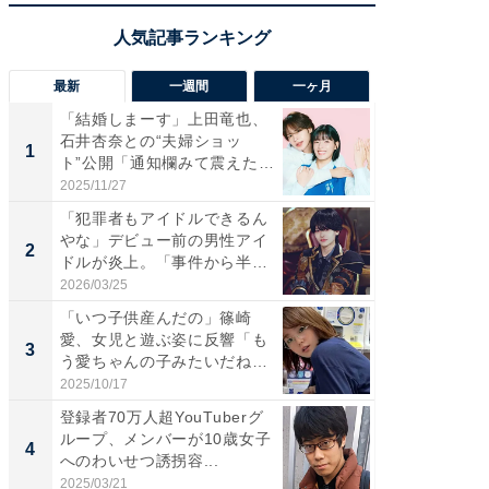
最新
一週間
一ヶ月
「結婚しまーす」上田竜也、
「さす
石井杏奈との“夫婦ショッ
は」高
1
1
ト”公開「通知欄みて震えた」
災地を
「...
「カ...
2025/11/27
2026/08/0
「犯罪者もアイドルできるん
「女の
やな」デビュー前の男性アイ
介、バ
2
2
ドルが炎上。「事件から半年
らのプレ
も...
愛...
2026/03/25
2026/08/0
「いつ子供産んだの」篠崎
「脚が
愛、女児と遊ぶ姿に反響「も
横川尚
3
3
う愛ちゃんの子みたいだね」
ムキな姿
「完...
刃...
2025/10/17
2026/08/0
登録者70万人超YouTuberグ
「え、
ループ、メンバーが10歳女子
芸人、2
4
4
へのわいせつ誘拐容...
エットに
2025/03/21
2026/08/0