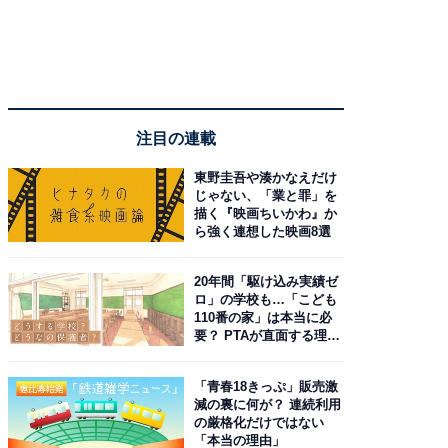
注目の連載
東野圭吾や湊かなえだけ
じゃない、「業と罪」を
描く『映画ちいかわ』か
ら強く連想した映画8選
20年間「駆け込み実績ゼ
ロ」の学校も…「こども
110番の家」は本当に必
要？ PTAが直面する理想
と現実
「青春18きっぷ」販売激
減の裏に何が？ 連続利用
の厳格化だけではない
「本当の理由」