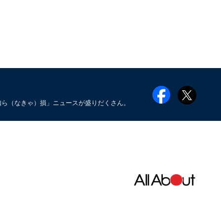
知ら（なきゃ）損」ニュースが盛りだくさん。