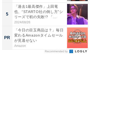
「過去1最高傑作」上田竜
「脳がバ
也、“STARTO社の倒し方”シ
装姿が話
5
5
リーズで初の失敗!? 「...
のお父さ
2024/08/26
2026/08/0
「今日の目玉商品は？」毎日
ビフィ
変わるAmazonタイムセール
「脂肪
PR
PR
が見逃せない
Amazon
森永乳業
Recommended by