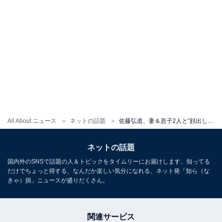
All About ニュース
ネットの話題
佐藤弘道、妻＆息子2人と“顔出し”家族写真！ 「本当に素敵な仲良しご家族ですね」
ネットの話題
国内外のSNSで話題の人＆トピックをタイムリーにお届けします。知ってる
だけでちょっと得する、なんだか楽しい気分になれる、ネット発「知ら（な
きゃ）損」ニュースが盛りだくさん。
関連サービス