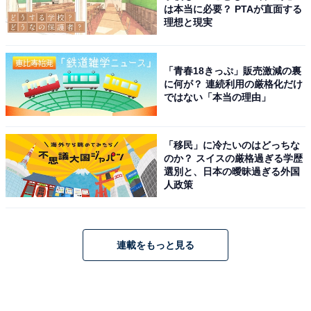
は本当に必要？ PTAが直面する
理想と現実
「青春18きっぷ」販売激減の裏
に何が？ 連続利用の厳格化だけ
ではない「本当の理由」
「移民」に冷たいのはどっちな
のか？ スイスの厳格過ぎる学歴
選別と、日本の曖昧過ぎる外国
人政策
連載をもっと見る