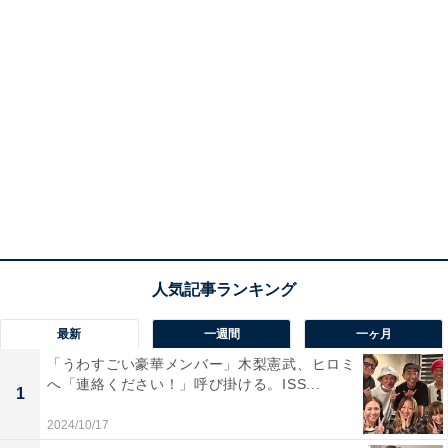
最新
一週間
一ヶ月
「うわすごい豪華メンバー」木梨憲武、ヒロミ
へ「連絡ください！」呼び掛ける。ISS...
1
2024/10/17