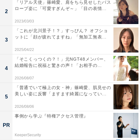
「リアル天使」篠崎愛、肩をちら見せしたバス
ローブ姿に「可愛すぎんぞ～」「目の表情...
2
2023/03/03
「これが北川景子！？」すっぴん？ オフショ
ットに「顔が疲れてますね」「無加工無表...
3
2025/04/22
「そこくっつくの？！」元NGT48メンバー、
結婚報告に祝福と驚きの声！「お相手の...
4
2026/08/07
「普通でいて極上の女・神」篠崎愛、肌見せの
美しい姿に反響「ますます綺麗になってい...
5
2026/08/06
事例から学ぶ『特権アクセス管理』
PR
KeeperSecurity