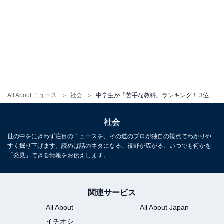
All About ニュース
社会
中学生が「苦手な教科」ランキング！ 3位「英語・外国語活動」、2位「社会」、1位は？
社会
世の中をにぎわず注目のニュースを、その道のプロが独自の視点でわかりや
すく掘り下げます。読めば話のネタになる、視野が広がる、いつでも何かを
「発見」できる情報をお伝えします。
関連サービス
All About
All About Japan
イチオシ