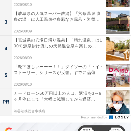
2026/08/10
【岐阜県の人気スーパー銭湯】「六条温泉 喜
多の湯」は人工温泉や多彩なお風呂・岩盤...
3
2026/08/09
【宮城県の穴場日帰り温泉】「晴れ温泉」は1
00％源泉掛け流しの天然混合泉を楽しめ...
4
2026/08/09
「靴下ほしいーーー！！」ダイソーの「トイ・
ストーリー」シリーズが反響。すでに品薄...
5
2026/08/10
カードローン50万円以上の人は、返済を3～6
ヶ月停止して『大幅に減額してから返済...
PR
渋谷法務総合事務所
Recommended by