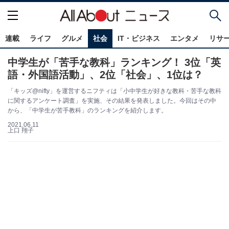
連載
ライフ
グルメ
社会
IT・ビジネス
エンタメ
リサ
中学生が「苦手な教科」ランキング！ 3位「英
語・外国語活動」、2位「社会」、1位は？
「キッズ@nifty」を運営するニフティは「小中学生が好きな教科・苦手な教科
に関するアンケート調査」を実施、その結果を発表しました。今回はその中
から、「中学生が苦手教科」のランキングを紹介します。
2021.06.11
上口 翔子