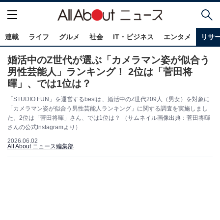
連載
ライフ
グルメ
社会
IT・ビジネス
エンタメ
リサ
婚活中のZ世代が選ぶ「カメラマン姿が似合う
男性芸能人」ランキング！ 2位は「菅田将
暉」、では1位は？
「STUDIO FUN」を運営するbestは、婚活中のZ世代209人（男女）を対象に
「カメラマン姿が似合う男性芸能人ランキング」に関する調査を実施しまし
た。2位は「菅田将暉」さん、では1位は？ （サムネイル画像出典：菅田将暉
さんの公式Instagramより）
2026.06.02
All About ニュース編集部