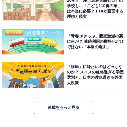
20年間「駆け込み実績ゼロ」の
学校も…「こども110番の家」
は本当に必要？ PTAが直面する
理想と現実
「青春18きっぷ」販売激減の裏
に何が？ 連続利用の厳格化だけ
ではない「本当の理由」
「移民」に冷たいのはどっちな
のか？ スイスの厳格過ぎる学歴
選別と、日本の曖昧過ぎる外国
人政策
連載をもっと見る