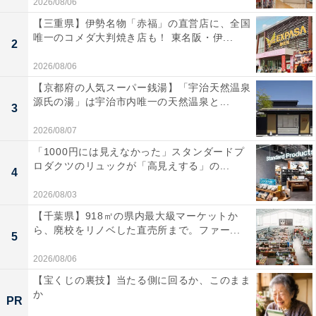
2026/08/06
【三重県】伊勢名物「赤福」の直営店に、全国
唯一のコメダ大判焼き店も！ 東名阪・伊...
2
2026/08/06
【京都府の人気スーパー銭湯】「宇治天然温泉
源氏の湯」は宇治市内唯一の天然温泉と...
3
2026/08/07
「1000円には見えなかった」スタンダードプ
ロダクツのリュックが「高見えする」の...
4
2026/08/03
【千葉県】918㎡の県内最大級マーケットか
ら、廃校をリノベした直売所まで。ファー...
5
2026/08/06
【宝くじの裏技】当たる側に回るか、このまま
か
PR