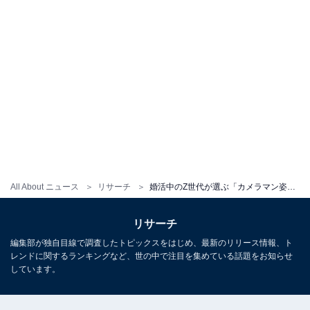
All About ニュース
リサーチ
婚活中のZ世代が選ぶ「カメラマン姿が似合う男性芸能人」ランキング！ 2位は「菅田将暉」、では1位は？
リサーチ
編集部が独自目線で調査したトピックスをはじめ、最新のリリース情報、ト
レンドに関するランキングなど、世の中で注目を集めている話題をお知らせ
しています。