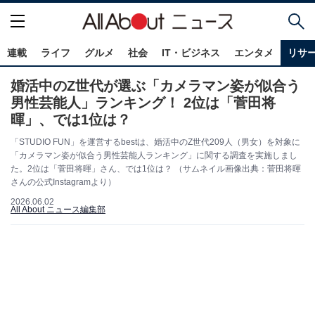
連載
ライフ
グルメ
社会
IT・ビジネス
エンタメ
リサ
婚活中のZ世代が選ぶ「カメラマン姿が似合う
男性芸能人」ランキング！ 2位は「菅田将
暉」、では1位は？
「STUDIO FUN」を運営するbestは、婚活中のZ世代209人（男女）を対象に
「カメラマン姿が似合う男性芸能人ランキング」に関する調査を実施しまし
た。2位は「菅田将暉」さん、では1位は？ （サムネイル画像出典：菅田将暉
さんの公式Instagramより）
2026.06.02
All About ニュース編集部