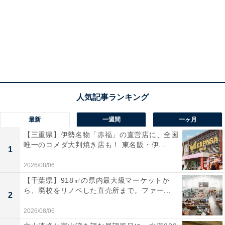
pic.twitter.com/qUTsuwvNGE
— 神木隆之介 (@kamiki_official)
May 4, 2026
1位は、親しみやすい人柄と繊細な表現力で多くのファ
ンを魅了する、俳優の神木隆之介さんでした。
物腰が柔らかく安心感があるため、撮影時の緊張をほぐ
して自然な笑顔を引き出してくれそうだと高い評価を獲
最新
一週間
一ヶ月
得しました。鋭い観察眼と空気に溶け込む透明感が、被
【三重県】伊勢名物「赤福」の直営店に、全国
写体の魅力を最大限に引き出すカメラマンのイメージと
唯一のコメダ大判焼き店も！ 東名阪・伊...
1
重なり、堂々の1位に輝きました。
2026/08/06
あわせて読みたい
【千葉県】918㎡の県内最大級マーケットか
ら、廃校をリノベした直売所まで。ファー...
2
20～30代花嫁が選ぶ「理想の義母になってほ
しい芸能人」ランキング！ 2位は「石田ゆり
2026/08/06
子」、では1位は？