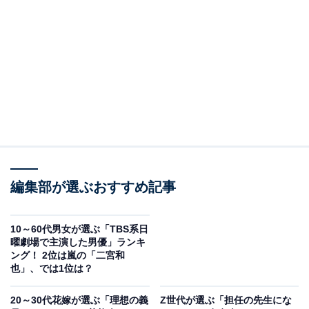
2位は、俳優として圧倒的な存在感を放ち、独自の感性
を持つ菅田将暉さんでした。
アーティスティックな視点で被写体の魅力を切り取って
くれそうな雰囲気があり、モデル経験を活かしたおしゃ
編集部が選ぶおすすめ記事
れな写真を期待する声が寄せられました。カメラを持っ
た立ち姿に説得力があり、自然体の表情を引き出してく
れそうなイメージが支持されています。
10～60代男女が選ぶ「TBS系日
曜劇場で主演した男優」ランキ
ング！ 2位は嵐の「二宮和
也」、では1位は？
20～30代花嫁が選ぶ「理想の義
Z世代が選ぶ「担任の先生にな