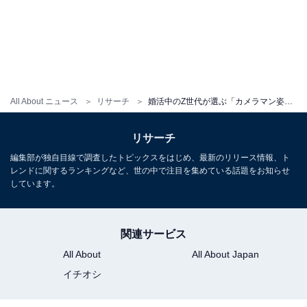
All About ニュース
リサーチ
婚活中のZ世代が選ぶ「カメラマン姿が似合う男性芸能人」ランキング！ 2位は「菅田将暉」、では1位は？
リサーチ
編集部が独自目線で調査したトピックスをはじめ、最新のリリース情報、ト
レンドに関するランキングなど、世の中で注目を集めている話題をお知らせ
しています。
関連サービス
All About
All About Japan
イチオシ