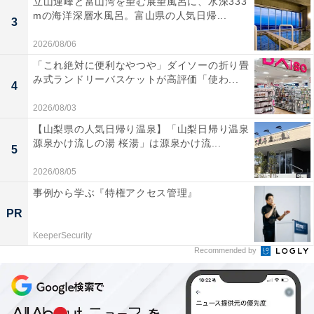
立山連峰と富山湾を望む展望風呂に、水深333
mの海洋深層水風呂。富山県の人気日帰...
3
この記事の執筆者：
All About ニュース編集
2026/08/06
部
「これ絶対に便利なやつや」ダイソーの折り畳
み式ランドリーバスケットが高評価「使わ...
4
「All About ニュース」は、ネットの話題から世の中の動きまで、暮
らしの中にあふれる「なぜ？」「どうして？」を分かりやすく伝え
2026/08/03
るAll About発のニュースメディアです。お金や仕事、恋愛、ITに関
...続きを読む
【山梨県の人気日帰り温泉】「山梨日帰り温泉
する疑問に対して専門家が分かりやすく回答するほか、エンタメ情
源泉かけ流しの湯 桜湯」は源泉かけ流...
報やSNSで話題のトピックスを紹介しています。
5
2026/08/05
次ページ
全ランキング結果を見る
事例から学ぶ『特権アクセス管理』
PR
KeeperSecurity
Recommended by