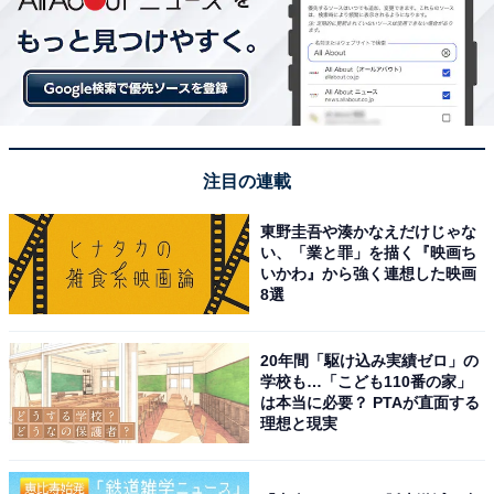
注目の連載
こちらもおすすめ
東野圭吾や湊かなえだけじゃな
い、「業と罪」を描く『映画ち
Z世代が選ぶ「“天才探偵役”が似合う有名人」ラ
いかわ』から強く連想した映画
ンキング！ 2位は「山田涼介」、では1位は？
8選
20年間「駆け込み実績ゼロ」の
学校も…「こども110番の家」
は本当に必要？ PTAが直面する
理想と現実
1
2