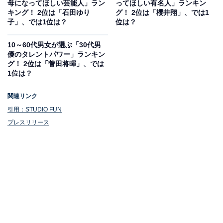
母になってほしい芸能人」ラン
ってほしい有名人」ランキン
キング！ 2位は「石田ゆり
グ！ 2位は「櫻井翔」、では1
子」、では1位は？
位は？
10～60代男女が選ぶ「30代男
優のタレントパワー」ランキン
グ！ 2位は「菅田将暉」、では
1位は？
関連リンク
引用：STUDIO FUN
プレスリリース
1位：神木隆之介
今夜9時から「サバ缶、宇宙へ行く」第4話放送で
す！
ついに木島が朝野先生や生徒らと交わる…？予感で
す🐟
#さばうちゅ
https://t.co/yABuY5z8nF