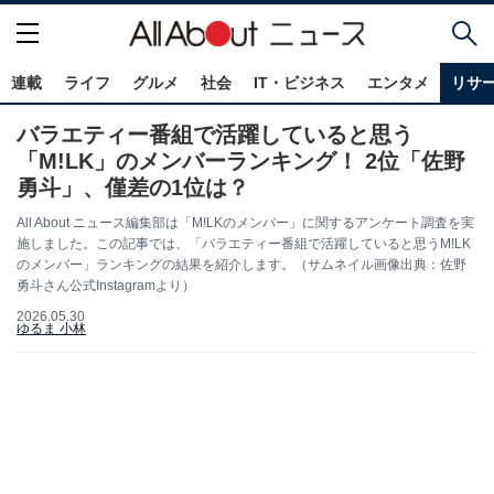
連載
ライフ
グルメ
社会
IT・ビジネス
エンタメ
リサ
バラエティー番組で活躍していると思う
「M!LK」のメンバーランキング！ 2位「佐野
勇斗」、僅差の1位は？
All About ニュース編集部は「M!LKのメンバー」に関するアンケート調査を実
施しました。この記事では、「バラエティー番組で活躍していると思うM!LK
のメンバー」ランキングの結果を紹介します。（サムネイル画像出典：佐野
勇斗さん公式Instagramより）
2026.05.30
ゆるま 小林