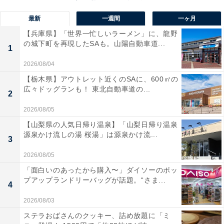
最新
一週間
一ヶ月
【兵庫県】「世界一忙しいラーメン」に、龍野
の城下町を再現したSAも。山陽自動車道...
1
2026/08/04
【栃木県】アウトレット近くのSAに、600㎡の
広々ドッグランも！ 東北自動車道の...
2
2026/08/05
【山梨県の人気日帰り温泉】「山梨日帰り温泉
源泉かけ流しの湯 桜湯」は源泉かけ流...
3
2026/08/05
「面白いのあったから購入〜」ダイソーのポッ
プアップランドリーバッグが話題。“さま...
1位：塩崎太智（※崎はたつさき）／138票
4
2026/08/03
ステラおばさんのクッキー、詰め放題に「ミ