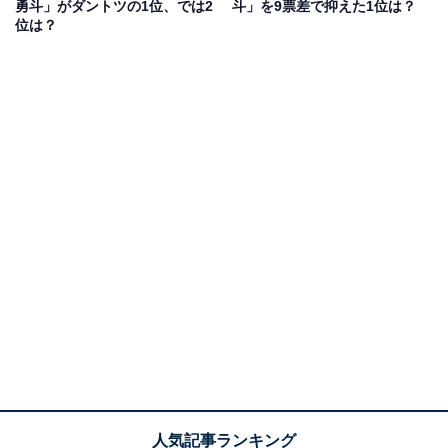
ドラマや映画の宣伝でバラエティー番組に出演すること
勇斗」がダントツの1位、では2
斗」を9票差で抑えた1位は？
位は？
が多い佐野さんは、気さくな人柄で人気。『ぐるぐるナ
インティナイン』（日本テレビ系）のコーナー「ゴチに
なります！27」では、メンバーとして活躍中です。
回答者からは、「リアクション大きくて良く活躍してい
るため」（20代女性／大阪府）、「キャラがおもしろい
からバラエティーでもやっていけそう」（50代男性／徳
島県）、「トークが自然でリアクションも良く、場を盛
り上げる力があるからです」（40代男性／北海道）など
の意見が寄せられました。
佐野勇斗さんに関する商品をAmazonで見る