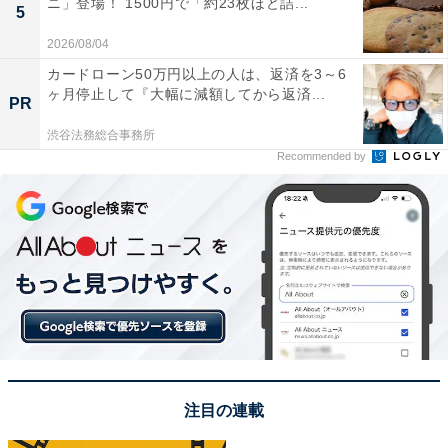
ニ」登場！ 1500円で「約23枚ほど詰...
5
2026/08/04
カードローン50万円以上の人は、返済を3～6
ヶ月停止して『大幅に減額してから返済...
PR
渋谷法務総合事務所
Recommended by
View this post on Instagram
注目の連載