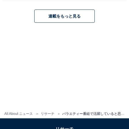
性／秋田県）、「元気で明るくて、運動神経もよくてか
わいらしい」（30代男性／千葉県）などの意見が寄せら
連載をもっと見る
れました。
塩崎太智さんに関する商品をAmazonで見る
※回答者コメントは原文ママです
この記事の執筆者：
ゆるま 小林
元テレビ局スタッフ
All About ニュース
リサーチ
バラエティー番組で活躍していると思う「M!LK」のメンバーランキング！ 2位「佐野勇斗」、僅差の1位は？
長年に渡ってテレビ局でバラエティー番組、情報番組などを制作。
その後、フリーランスの編集・ライターに転身。芸能情報に精通