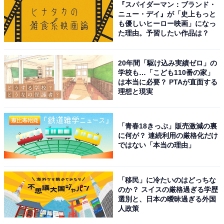
『スパイダーマン：ブランド・
ニュー・デイ』が「史上もっと
1位は、担当カラーが「サファイアブルー」の塩崎太智
も優しいヒーロー映画」になっ
た理由。予習したい作品は？
さんです。塩崎さんは、特技のアクロバット、器械体操
を生かしたパフォーマンスでグループを盛り上げている
20年間「駆け込み実績ゼロ」の
メンバーです。
学校も…「こども110番の家」
は本当に必要？ PTAが直面する
理想と現実
バラエティー番組に出演することが多く、これまで『ラ
ヴィット!』、『よるのブランチ』（ともにTBS系）など
で活躍。また、人気番組『相席食堂』（ABCテレビ／テ
「青春18きっぷ」販売激減の裏
レビ朝日系）に1人で出演した際には、見事な水落ちを
に何が？ 連続利用の厳格化だけ
ではない「本当の理由」
見せて大きな話題を集めました。今後もバラエティー番
組での活躍が期待されるアイドルです。
「移民」に冷たいのはどっちな
のか？ スイスの厳格過ぎる学歴
回答者からは、「身体も張りつつ元気にお仕事している
選別と、日本の曖昧過ぎる外国
イメージがある」（30代女性／神奈川県）、「バラエテ
人政策
ィでも他の芸能人に負けず目立っているから」（20代女