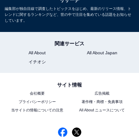
リサーチ
し、週刊誌、ネットニュースでテレビや芸能人に関するコラムなど
...続きを読む
を執筆。編集プロダクション「ゆるま」を立ち上げる。
編集部が独自目線で調査したトピックスをはじめ、最新のリリース情報、ト
レンドに関するランキングなど、世の中で注目を集めている話題をお知らせ
しています。
5位までの全ランキング結果を見
次ページ
る
関連サービス
All About
All About Japan
イチオシ
サイト情報
会社概要
広告掲載
プライバシーポリシー
著作権・商標・免責事項
当サイトの情報についての注意
All About ニュースについて