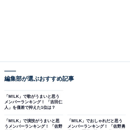
2位は、担当カラーが「ピーチヒップピンク岡崎」の佐
編集部が選ぶおすすめ記事
野勇斗さんでした。佐野さんは、これまで『トリリオン
ゲーム』（TBS系）や、NHK連続テレビ小説『おむす
「M!LK」で歌がうまいと思う
び』、『ESCAPE それは誘拐のはずだった』（日本テレ
メンバーランキング！ 「吉田仁
ビ系）など、俳優としてさまざまな作品に出演してきま
人」を僅差で抑えた1位は？
した。
「M!LK」で演技がうまいと思
「M!LK」でおしゃれだと思う
うメンバーランキング！ 「佐野
メンバーランキング！ 「佐野勇