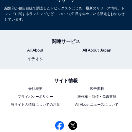
リサーチ
し、週刊誌、ネットニュースでテレビや芸能人に関するコラムなど
...続きを読む
を執筆。編集プロダクション「ゆるま」を立ち上げる。
編集部が独自目線で調査したトピックスをはじめ、最新のリリース情報、ト
レンドに関するランキングなど、世の中で注目を集めている話題をお知らせ
しています。
5位までの全ランキング結果を見
次ページ
る
関連サービス
All About
All About Japan
イチオシ
サイト情報
会社概要
広告掲載
プライバシーポリシー
著作権・商標・免責事項
当サイトの情報についての注意
All About ニュースについて