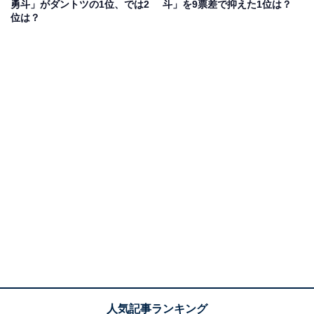
ドラマや映画の宣伝でバラエティー番組に出演すること
勇斗」がダントツの1位、では2
斗」を9票差で抑えた1位は？
位は？
が多い佐野さんは、気さくな人柄で人気。『ぐるぐるナ
インティナイン』（日本テレビ系）のコーナー「ゴチに
なります！27」では、メンバーとして活躍中です。
回答者からは、「リアクション大きくて良く活躍してい
るため」（20代女性／大阪府）、「キャラがおもしろい
からバラエティーでもやっていけそう」（50代男性／徳
島県）、「トークが自然でリアクションも良く、場を盛
り上げる力があるからです」（40代男性／北海道）など
の意見が寄せられました。
佐野勇斗さんに関する商品をAmazonで見る