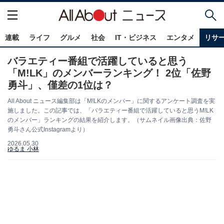
連載
ライフ
グルメ
社会
IT・ビジネス
エンタメ
リサ
バラエティー番組で活躍していると思う
「M!LK」のメンバーランキング！ 2位「佐野
勇斗」、僅差の1位は？
All About ニュース編集部は「M!LKのメンバー」に関するアンケート調査を実
施しました。この記事では、「バラエティー番組で活躍していると思うM!LK
のメンバー」ランキングの結果を紹介します。（サムネイル画像出典：佐野
勇斗さん公式Instagramより）
2026.05.30
ゆるま 小林