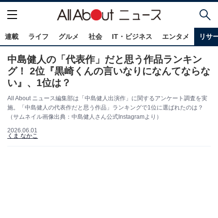
連載
ライフ
グルメ
社会
IT・ビジネス
エンタメ
リサ
中島健人の「代表作」だと思う作品ランキン
グ！ 2位『黒崎くんの言いなりになんてならな
い』、1位は？
All About ニュース編集部は「中島健人出演作」に関するアンケート調査を実
施。「中島健人の代表作だと思う作品」ランキングで1位に選ばれたのは？
（サムネイル画像出典：中島健人さん公式Instagramより）
2026.06.01
くま なかこ