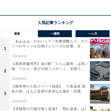
最新
一週間
一ヶ月
「あぁぁぁ。かわいくて一生断捨離ムリ」ダイ
ソーのサンリオ日焼けシリーズが反響。全...
1
2026/08/10
【群馬県藤岡市】道の駅「ららん藤岡」は買い
物・グルメ・遊びが揃うスポット。全国で...
2
2026/08/09
【岐阜県の人気スーパー銭湯】「六条温泉 喜
多の湯」は人工温泉や多彩なお風呂・岩盤...
3
2026/08/09
【宮城県の穴場日帰り温泉】「晴れ温泉」は1