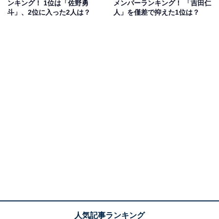
ンキング！ 1位は「佐野勇
メンバーランキング！ 「吉田仁
ド「G-9（ガク）」を始動。ファッション関連の仕事で
斗」、2位に入った2人は？
人」を僅差で抑えた1位は？
も注目されるアイドルです。
回答者からは、「自分にあう服装を理解しているように
見えるから」（30代男性／愛知県）、「YouTubeで私服
を見かけた時にかっこいいと思ったので」（20代女性／
神奈川県）、「ハイブランドを着こなしているイメージ
がある」（20代女性／石川県）などの意見が寄せられま
した。
佐野勇斗さんに関する商品をAmazonで見る