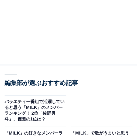
View this post on Instagram
2位は、メンバーカラーが「ピーチヒップピンク岡崎」
編集部が選ぶおすすめ記事
の佐野勇斗さんでした。佐野さんは、さまざまなドラマ
や映画に出演する俳優として大活躍中です。
バラエティー番組で活躍してい
ると思う「M!LK」のメンバー
ランキング！ 2位「佐野勇
また、端正なルックスとスタイルの良さを生かしてモデ
斗」、僅差の1位は？
ルとしても人気を集めています。2023年には、佐野さん
がプロデュースするジェンダーレスアクセサリーブラン
「M!LK」の好きなメンバーラ
「M!LK」で歌がうまいと思う