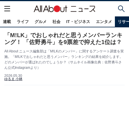
連載
ライフ
グルメ
社会
IT・ビジネス
エンタメ
リサ
「M!LK」でおしゃれだと思うメンバーランキ
ング！ 「佐野勇斗」を9票差で抑えた1位は？
All About ニュース編集部は「M!LKのメンバー」に関するアンケート調査を実
施。「M!LKでおしゃれだと思うメンバー」ランキングの結果を紹介します。
どのメンバーが選ばれたのでしょうか？（サムネイル画像出典：佐野勇斗さ
ん公式Instagramより）
2026.05.30
ゆるま 小林