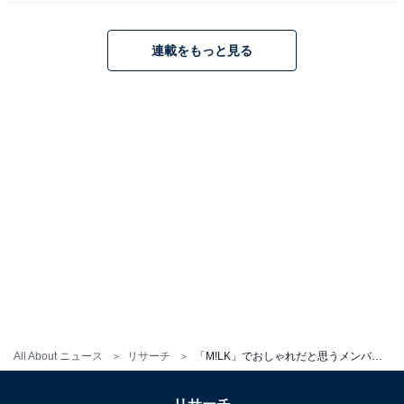
連載をもっと見る
山中柔太朗さんに関する商品をAmazonで見る
※回答者コメントは原文ママです
この記事の執筆者：
ゆるま 小林
元テレビ局スタッフ
長年に渡ってテレビ局でバラエティー番組、情報番組などを制作。
その後、フリーランスの編集・ライターに転身。芸能情報に精通
し、週刊誌、ネットニュースでテレビや芸能人に関するコラムなど
...続きを読む
を執筆。編集プロダクション「ゆるま」を立ち上げる。
All About ニュース
リサーチ
「M!LK」でおしゃれだと思うメンバーランキング！ 「佐野勇斗」を9票差で抑えた1位は？
5位までの全ランキング結果を見