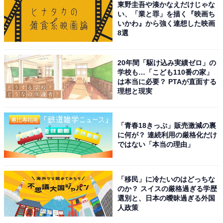
東野圭吾や湊かなえだけじゃな
太朗さんでした。山中さんも、個人ではさまざまなドラ
い、「業と罪」を描く『映画ち
いかわ』から強く連想した映画
マや映画に出演して人気です。
8選
そんな山中さんは、グループの中でも特にファッション
20年間「駆け込み実績ゼロ」の
センスが高いメンバーとなります。ファッショニスタと
学校も…「こども110番の家」
して注目され、衣装デザインまで手掛けることも。2025
は本当に必要？ PTAが直面する
理想と現実
年には、ブランド「CEL-CEL（セルセル）」を立ち上げ
プロデュースを行うなど、さまざまな形でセンスの良さ
を光らせています。
「青春18きっぷ」販売激減の裏
に何が？ 連続利用の厳格化だけ
ではない「本当の理由」
回答者からは、「前にテレビに出てた時の私服ファッシ
ョンが好きだった」（30代女性／神奈川県）、「奇抜な
格好をよくしているが、オシャレに着こなしてる」（50
「移民」に冷たいのはどっちな
のか？ スイスの厳格過ぎる学歴
代女性／埼玉県）、「コンサートの衣装担当もしてい
選別と、日本の曖昧過ぎる外国
て、センスが良いからです」（30代女性／静岡県）など
人政策
の意見が寄せられました。