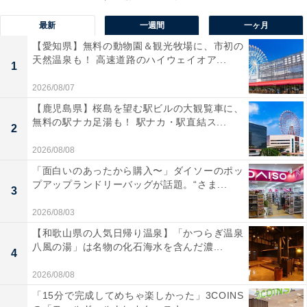
最新
一週間
一ヶ月
【愛知県】無料の動物園＆観光牧場に、市初の
天然温泉も！ 高速道路のハイウェイオア...
1
2026/08/07
【鹿児島県】桜島を望む駅ビルの大観覧車に、
無料の駅ナカ足湯も！ 駅ナカ・駅直結ス...
2
2026/08/08
「面白いのあったから購入〜」ダイソーのポッ
プアップランドリーバッグが話題。“さま...
3
2026/08/03
1位：山中柔太朗／134票
【和歌山県の人気日帰り温泉】「かつらぎ温泉
八風の湯」は名物の化石海水を含んだ濃...
4
2026/08/08
「15分で完成してめちゃ楽しかった」3COINS