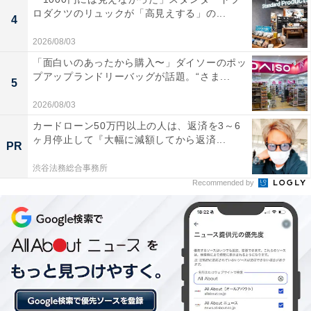
ロダクツのリュックが「高見えする」の...
4
2026/08/03
「面白いのあったから購入〜」ダイソーのポッ
プアップランドリーバッグが話題。“さま...
5
【2026年6月の運勢】おうし座（4月20日～5月20
日生まれ）
2026/08/03
カードローン50万円以上の人は、返済を3～6
ヶ月停止して『大幅に減額してから返済...
一段上に立つ
PR
俯瞰と分析
渋谷法務総合事務所
Recommended by
＞【詳しく見る】全体運、社交運、恋愛運などの詳細は
こちら