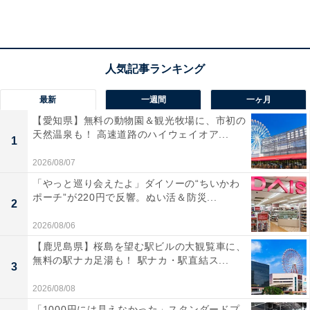
【2026年6月の運勢】おひつじ座（3月21日～4月
19日生まれ）
生活向上委員会
快適さを求めていく
最新
一週間
一ヶ月
＞【詳しく見る】全体運、社交運、恋愛運などの詳細は
【愛知県】無料の動物園＆観光牧場に、市初の
天然温泉も！ 高速道路のハイウェイオア...
こちら
1
2026/08/07
「やっと巡り会えたよ」ダイソーの“ちいかわ
ポーチ”が220円で反響。ぬい活＆防災...
2
2026/08/06
【鹿児島県】桜島を望む駅ビルの大観覧車に、
無料の駅ナカ足湯も！ 駅ナカ・駅直結ス...
3
2026/08/08
「1000円には見えなかった」スタンダードプ