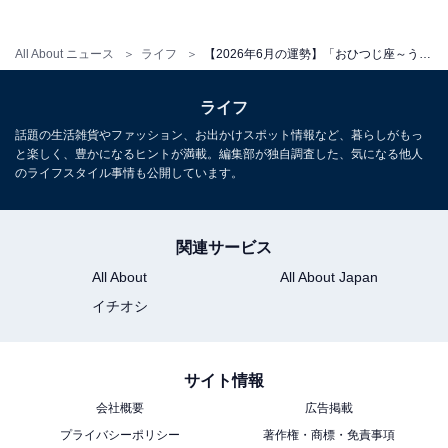
＞【詳しく見る】全体運、社交運、恋愛運などの詳細は
こちら
All About ニュース
ライフ
【2026年6月の運勢】「おひつじ座～うお座」章月綾乃の12星座占い
【2026年6月の運勢】おとめ座（8月23日～9月22
ライフ
日生まれ）
話題の生活雑貨やファッション、お出かけスポット情報など、暮らしがもっ
と楽しく、豊かになるヒントが満載。編集部が独自調査した、気になる他人
のライフスタイル事情も公開しています。
限界チャレンジ
自分を知る1ヶ月
関連サービス
＞【詳しく見る】全体運、社交運、恋愛運などの詳細は
All About
All About Japan
こちら
イチオシ
【2026年6月の運勢】てんびん座（9月23日～10月
サイト情報
23日生まれ）
会社概要
広告掲載
プライバシーポリシー
著作権・商標・免責事項
再定義がテーマ