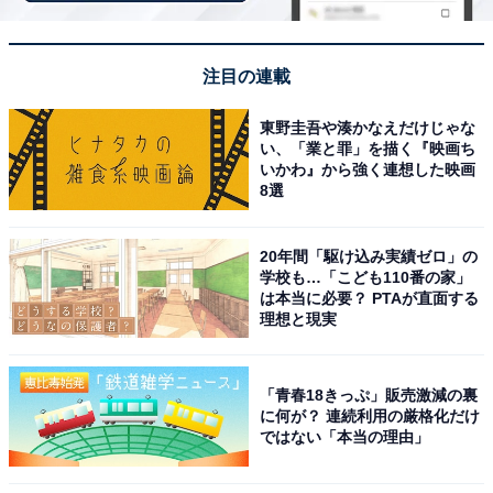
注目の連載
東野圭吾や湊かなえだけじゃな
い、「業と罪」を描く『映画ち
いかわ』から強く連想した映画
8選
20年間「駆け込み実績ゼロ」の
【2026年6月の運勢】ふたご座（5月21日～6月21
学校も…「こども110番の家」
日生まれ）
は本当に必要？ PTAが直面する
理想と現実
活気、勢いは十分！
トライ＆エラーで
「青春18きっぷ」販売激減の裏
に何が？ 連続利用の厳格化だけ
ではない「本当の理由」
＞【詳しく見る】全体運、社交運、恋愛運などの詳細は
こちら