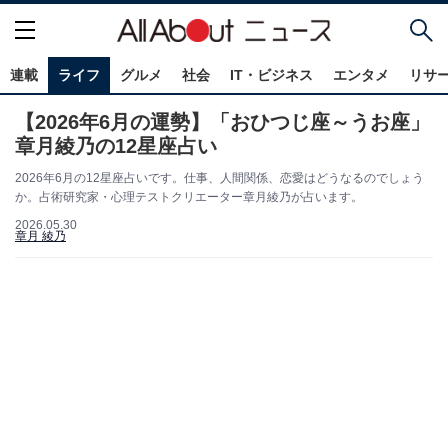
連載
ライフ
グルメ
社会
IT・ビジネス
エンタメ
リサ
【2026年6月の運勢】「おひつじ座～うお座」
章月綾乃の12星座占い
2026年6月の12星座占いです。仕事、人間関係、恋愛はどうなるのでしょう
か。占術研究家・心理テストクリエーター章月綾乃が占います。
2026.05.30
章月 綾乃