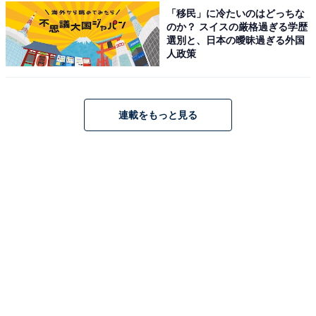
「移民」に冷たいのはどっちな
のか？ スイスの厳格過ぎる学歴
【2026年6月の運勢】かに座（6月22日～7月22日
選別と、日本の曖昧過ぎる外国
生まれ）
人政策
心が選ぶ方向へ
自分と向き合って
連載をもっと見る
＞【詳しく見る】全体運、社交運、恋愛運などの詳細は
こちら
【2026年6月の運勢】しし座（7月23日～8月22日
生まれ）
重荷を下ろす
自分を許す