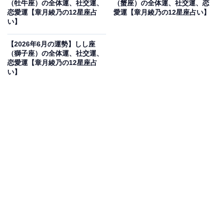
（牡牛座）の全体運、社交運、
（蟹座）の全体運、社交運、恋
恋愛運【章月綾乃の12星座占
愛運【章月綾乃の12星座占い】
っちのもの！
い】
・社交運
【2026年6月の運勢】しし座
（獅子座）の全体運、社交運、
特別感を求めています。いわゆる肌が合う、波長が一致
恋愛運【章月綾乃の12星座占
する人と過ごしたい気持ちが高まっています。人恋し
い】
く、気楽につきあえる人と一緒にいたいのです。でも、
現実はシビアで、むしろ「なんだこいつ」「意味がわか
んない」的な人との接点がメインに。発想を変えて、コ
ミュ力オバケの本領を発揮し、人たらしチャレンジで攻
略を狙って。苦手な人のかわいさ、ほころびを探して、
オトすのです。遠くの親友より身近な知り合いが癒しに
なるはず。
・恋愛運
恋は、ぬくもりが足らないかも。会いたい、くっつきた
いのに、時間が合わない、せっかく会えても素直になれ