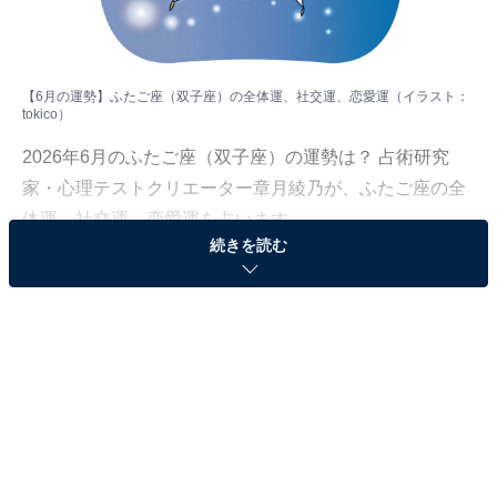
【6月の運勢】ふたご座（双子座）の全体運、社交運、恋愛運（イラスト：
tokico
）
2026年6月のふたご座（双子座）の運勢は？ 占術研究
家・心理テストクリエーター章月綾乃が、ふたご座の全
体運、社交運、恋愛運を占います。
続きを読む
＞【2026年6月の運勢】他の星座の運勢が気になる人は
こちら
ふたご座（5月21日～6月21日生まれ）
活気、勢いは十分！