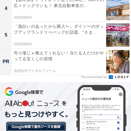
広々ドッグランも！ 東北自動車道の...
4
2026/08/05
「面白いのあったから購入〜」ダイソーのポッ
他の星座の運勢も見る
プアップランドリーバッグが話題。“さま...
5
2026/08/03
【6月の運勢】おひつじ座（牡羊座）
売り場じゃ教えてくれない！当たる人だけがや
【6月の運勢】おうし座（牡牛座）
ってる宝くじの習慣
PR
【6月の運勢】ふたご座（双子座）※今見ている記事
【6月の運勢】かに座（蟹座）
合同会社デジタルファーム
Recommended by
【6月の運勢】しし座（獅子座）
【6月の運勢】おとめ座（乙女座）
【6月の運勢】てんびん座（天秤座）
【6月の運勢】さそり座（蠍座）
【6月の運勢】いて座（射手座）
【6月の運勢】やぎ座（山羊座）
【6月の運勢】みずがめ座（水瓶座）