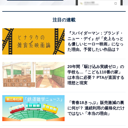
【6月の運勢】うお座（魚座）
注目の連載
『スパイダーマン：ブランド・
ニュー・デイ』が「史上もっと
も優しいヒーロー映画」になっ
た理由。予習したい作品は？
20年間「駆け込み実績ゼロ」の
学校も…「こども110番の家」
は本当に必要？ PTAが直面する
理想と現実
「青春18きっぷ」販売激減の裏
に何が？ 連続利用の厳格化だけ
占い師＆イラストレータープロフィール
ではない「本当の理由」