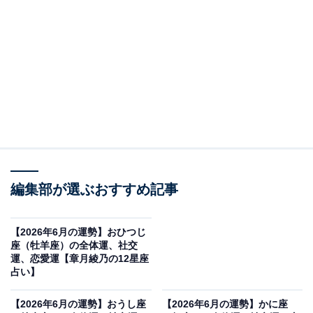
トライ＆エラーで
・全体運
見切り発車でいきましょう。「やりたい」「いいか
も？」で、ポンッと動いてしまうのです。本来のあなた
ならば、利益の分岐点を考えたり、細かく詰めたりする
と思いますが、その辺りを手つかずのまま、なんとなく
で進めてしまって。すると、「でしょうね」「だと思っ
編集部が選ぶおすすめ記事
た」的な問題が起こってくるわけですが、「ハイハイ、
やりますよ」「想定内、想像外だけど」で、その都度処
【2026年6月の運勢】おひつじ
理をしていくことで、ただ「こうなればいいな」と願っ
座（牡羊座）の全体運、社交
ていた時よりも、グッと理想に近づけるはず。プレ、お
運、恋愛運【章月綾乃の12星座
占い】
試し、トライアル的な意識で、何事も気楽に始めてしま
うのがよさそう。仕事も目の前の課題をざくざくとこな
【2026年6月の運勢】おうし座
【2026年6月の運勢】かに座
して。トラブル、アクシデントはある前提で行けば、こ