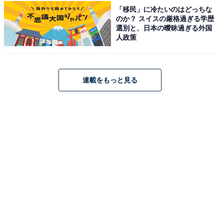
占い師：
章月 綾乃
「移民」に冷たいのはどっちな
のか？ スイスの厳格過ぎる学歴
占い、心理テストの執筆、監修。雑誌、Web、広告
選別と、日本の曖昧過ぎる外国
タイアップ記事などを多数手がけています。
人政策
イラストレーター：
tokico
タウン情報誌の営業、住宅情報誌の編集を経てフリ
連載をもっと見る
ーのイラストレーターに。媒体制作の経験を生かし
て、「わかりやすく、ゆる可愛く」をモットーに媒
体のコンテンツ理解を促進するようなイラストを制
作しています。雑誌やWeb、結婚式やSNSの似顔絵
など幅広い分野で活動中。
こちらもおすすめ
【2026年6月の運勢】「おひつじ座～うお座」
章月綾乃の12星座占い