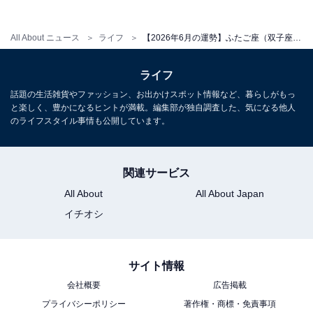
All About ニュース
ライフ
【2026年6月の運勢】ふたご座（双子座）の全体運、社交運、恋愛運【章月綾乃の12星座占い】
ライフ
話題の生活雑貨やファッション、お出かけスポット情報など、暮らしがもっ
と楽しく、豊かになるヒントが満載。編集部が独自調査した、気になる他人
のライフスタイル事情も公開しています。
関連サービス
All About
All About Japan
イチオシ
サイト情報
会社概要
広告掲載
プライバシーポリシー
著作権・商標・免責事項