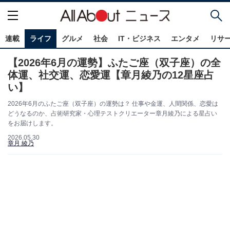
連載
ライフ
グルメ
社会
IT・ビジネス
エンタメ
リサ
【2026年6月の運勢】ふたご座（双子座）の全
体運、社交運、恋愛運【章月綾乃の12星座占
い】
2026年6月のふたご座（双子座）の運勢は？ 仕事や金運、人間関係、恋愛は
どうなるのか、占術研究家・心理テストクリエーター章月綾乃による星占い
をお届けします。
2026.05.30
章月 綾乃