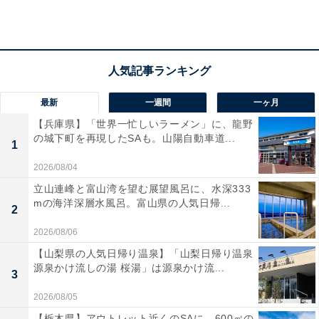
ないみたい。言葉で説明しようとするのをやめると、流
れが変わるはず。弱々ムードも、出会いを呼びそう。
ラッキーポイント……レモンイエロー、ボーダー、
最新
一週間
一ヶ月
梅干し、サンダル
【兵庫県】「世界一忙しいラーメン」に、龍野
の城下町を再現したSAも。山陽自動車道...
1
2026/08/04
立山連峰と富山湾を望む展望風呂に、水深333
mの海洋深層水風呂。富山県の人気日帰...
2
2026/08/06
【山梨県の人気日帰り温泉】「山梨日帰り温泉
源泉かけ流しの湯 桜湯」は源泉かけ流...
3
2026/08/05
【栃木県】アウトレット近くのSAに、600㎡の