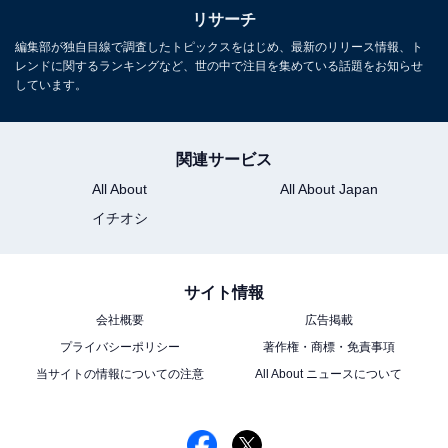
リサーチ
1位：目黒蓮（Snow Man）／146票
編集部が独自目線で調査したトピックスをはじめ、最新のリリース情報、ト
レンドに関するランキングなど、世の中で注目を集めている話題をお知らせ
しています。
関連サービス
All About
All About Japan
イチオシ
サイト情報
会社概要
広告掲載
プライバシーポリシー
著作権・商標・免責事項
View this post on Instagram
当サイトの情報についての注意
All About ニュースについて