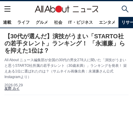
連載
ライフ
グルメ
社会
IT・ビジネス
エンタメ
リサ
【30代が選んだ】演技がうまい「STARTO社
の若手タレント」ランキング！ 「永瀬廉」ら
を抑えた1位は？
All About ニュース編集部が全国の30代の男女278人に聞いた「演技がうまい
と思うSTARTO社所属の若手タレント（30歳未満）」ランキングを発表！ 栄
えある1位に選ばれたのは？（サムネイル画像出典：永瀬廉さん公式
Instagramより）
2026.05.29
友野 カイ