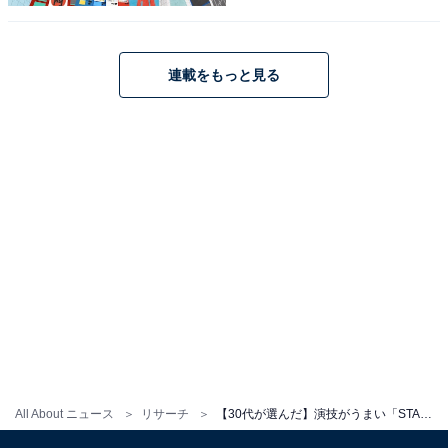
森本慎太郎さんに関する商品をAmazonで見る
連載をもっと見る
All About ニュース
リサーチ
【30代が選んだ】演技がうまい「STARTO社の若手タレント」ランキング！ 「永瀬廉」らを抑えた1位は？