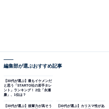
2位は同率で2人がランクイン。1人目は永瀬廉さんで
す。
編集部が選ぶおすすめ記事
King & Princeのメンバーとして活躍しながら、俳優業で
も確かな存在感を発揮。アイドルらしい爽やかさを保ち
【30代が選ぶ】最もイケメンだ
ながらも、シリアスな役柄から等身大のキャラクターま
と思う「STARTO社の若手タレ
で幅広いジャンルに挑戦し、演技派アイドルとしての評
ント」ランキング！ 2位「永瀬
廉」、1位は？
価を着実に高めています。
【30代が選ぶ】後輩力が高そう
【30代が選ぶ】カリスマ性があ