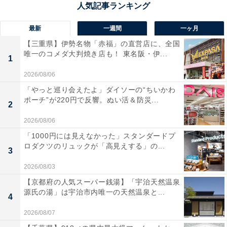
最新
一週間
一ヶ月
【三重県】伊勢名物「赤福」の直営店に、全国
唯一のコメダ大判焼き店も！ 東名阪・伊...
1
2026/08/06
「やっと巡り会えたよ」ダイソーの“ちいかわ
ポーチ”が220円で反響。ぬい活＆防災...
2
2026/08/06
同率2位：森本慎太郎（SixTONES）／33票
「1000円には見えなかった」スタンダードプ
ロダクツのリュックが「高見えする」の...
3
2026/08/03
【京都府の人気スーパー銭湯】「宇治天然温泉
源氏の湯」は宇治市内唯一の天然温泉と...
4
2026/08/07