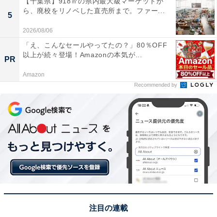
【千葉県】918㎡の県内最大級マーケットか
ら、廃校をリノベした直売所まで。ファー...
5
2026/08/06
「え、こんなセールやってたの？」80％OFF
以上が続々登場！Amazonの本気が...
PR
View this post on Instagram
Amazon
Recommended by
同率2位の2人目は、森本慎太郎さんです。
注目の連載