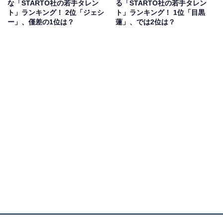
アンケート回答者からは、「俳優さんに混ざってても、
な「STARTO社の若手タレン
る「STARTO社の若手タレン
ト」ランキング！ 2位「ジェシ
ト」ランキング！ 1位「目黒
全く違和感がありませんでした」（30代女性／北海
ー」、僅差の1位は？
蓮」、では2位は？
道）、「役者としても色々な顔ができる」（30代男性／
静岡県）、「みたドラマで演技が上手だなと感じた。親
しみやすい役、シリアスな役、イケメンな役、脇役色々
な演技ができると思う」（30代女性／兵庫県）などのコ
メントが集まりました。
永瀬廉さんに関する商品をAmazonで見る