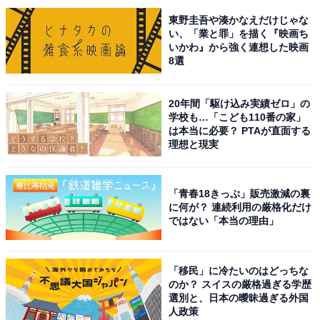
現在はSixTONESのメンバーとして活動。2009年の映画
東野圭吾や湊かなえだけじゃな
では『スノープリンス 禁じられた恋のメロディ』で主演
い、「業と罪」を描く『映画ち
を飾り、2023年のドラマ『だが、情熱はある』（日本テ
いかわ』から強く連想した映画
8選
レビ系）では南海キャンディーズの山里亮太さん役を務
めました。2024年には映画『正体』での演技が認めら
れ、「第48回 日本アカデミー賞」の新人俳優賞を獲得し
20年間「駆け込み実績ゼロ」の
学校も…「こども110番の家」
ました。
は本当に必要？ PTAが直面する
理想と現実
回答者からは、「ドラマの山里役がうますぎて山ちゃん
にしか見えなかった」（30代女性／山形県）、「自然な
「青春18きっぷ」販売激減の裏
演技ができ、感情表現がとても上手だと感じるため。作
に何が？ 連続利用の厳格化だけ
ではない「本当の理由」
品によって雰囲気が変わり、役にしっかり入り込める俳
優だと思います」（30代男性／茨城県）、「演技に雰囲
気があるし、どんな役でも合いそうなので。あれほど山
「移民」に冷たいのはどっちな
里亮太さんが憑依しているのはスゴイ！」（30代女性／
のか？ スイスの厳格過ぎる学歴
選別と、日本の曖昧過ぎる外国
大阪府）などの理由があがりました。
人政策