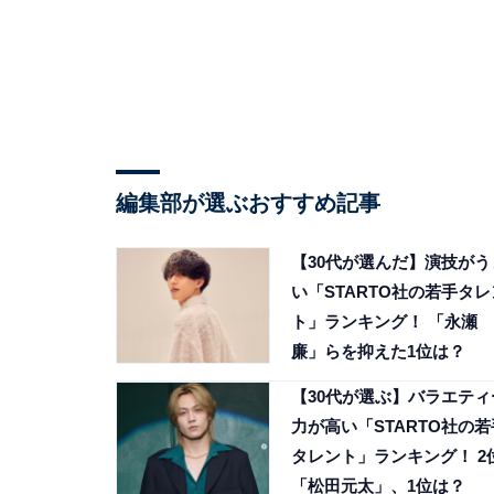
編集部が選ぶおすすめ記事
【30代が選んだ】演技がう
い「STARTO社の若手タレ
ト」ランキング！ 「永瀬
廉」らを抑えた1位は？
【30代が選ぶ】バラエティ
力が高い「STARTO社の若
タレント」ランキング！ 2
「松田元太」、1位は？