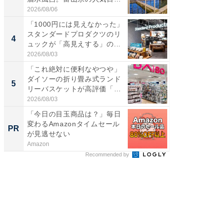
帰...
ー...
2026/08/06
2026/08/0
「1000円には見えなかった」
ステラ
スタンダードプロダクツのリ
詰め放題
4
4
ュックが「高見えする」の...
00円で「
2026/08/03
2026/08/0
「これ絶対に便利なやつや」
立山連
ダイソーの折り畳み式ランド
風呂に、
5
5
リーバスケットが高評価「使
層水風
わ...
帰...
2026/08/03
2026/08/0
「今日の目玉商品は？」毎日
全国の
変わるAmazonタイムセール
付きの
PR
PR
が見逃せない
Amazon
COCO VIL
Recommended by