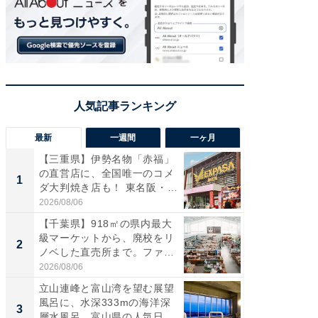
最新
一週間
一ヶ月
【三重県】伊勢名物「赤福」
【兵庫
の直営店に、全国唯一のコメ
ーメン
1
1
ダ大判焼き店も！ 東名阪・
再現した
伊...
道...
2026/08/06
2026/08/0
【千葉県】918㎡の県内最大
【三重
級マーケットから、廃校をリ
の直営
2
2
ノベした直売所まで。ファ
ダ大判焼
ー...
伊...
2026/08/06
2026/08/0
立山連峰と富山湾を望む展望
【千葉県
風呂に、水深333mの海洋深
級マー
3
3
層水風呂。富山県の人気日
ノベし