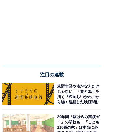
注目の連載
東野圭吾や湊かなえだけ
じゃない、「業と罪」を
描く『映画ちいかわ』か
ら強く連想した映画8選
20年間「駆け込み実績ゼ
ロ」の学校も…「こども
110番の家」は本当に必