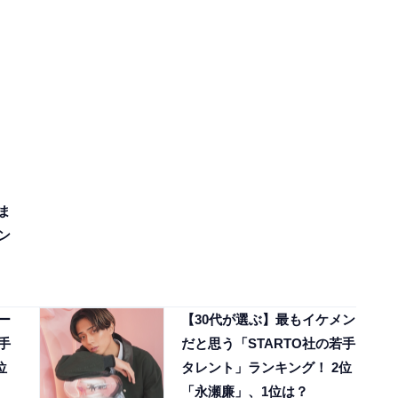
ま
ン
ー
【30代が選ぶ】最もイケメン
手
だと思う「STARTO社の若手
位
タレント」ランキング！ 2位
「永瀬廉」、1位は？