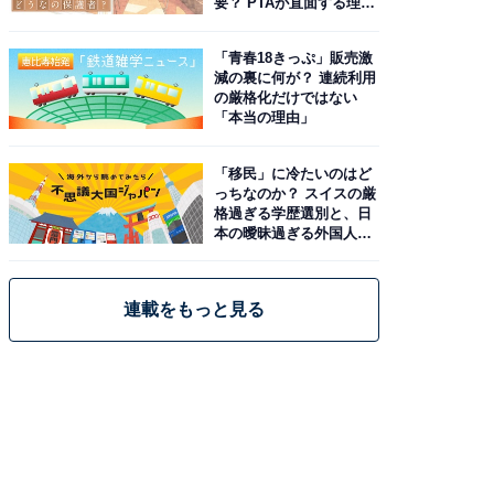
要？ PTAが直面する理想
と現実
「青春18きっぷ」販売激
減の裏に何が？ 連続利用
の厳格化だけではない
「本当の理由」
「移民」に冷たいのはど
っちなのか？ スイスの厳
格過ぎる学歴選別と、日
本の曖昧過ぎる外国人政
策
連載をもっと見る