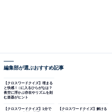
□に入るひらがなは？
マスの交差する部分に注目して、2つの□に入るひらがな
を考えてみてください。文字のつながりは以下の通りで
す。
・横の並び：け ＋ □ ＋ か ＋ □
・縦の並び（左）：か ＋ □ ＋ わ
・縦の並び（右）：こ ＋ □ ＋ ご
編集部が選ぶおすすめ記事
次ページ
正解を見る
【クロスワードクイズ】埋まる
と快感！ □に入るひらがなは？
夜空に浮かぶ存在やリズムを刻
む楽器がヒント
【クロスワードクイズ】1分で
【クロスワードクイズ】解ける