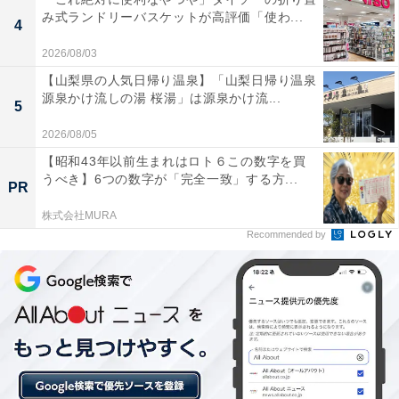
み式ランドリーバスケットが高評価「使わ...
4
2026/08/03
【山梨県の人気日帰り温泉】「山梨日帰り温泉
源泉かけ流しの湯 桜湯」は源泉かけ流...
5
2026/08/05
【昭和43年以前生まれはロト６この数字を買
うべき】6つの数字が「完全一致」する方...
PR
株式会社MURA
Recommended by