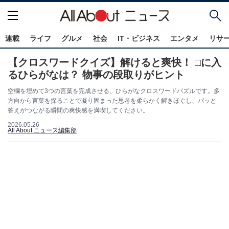
連載
ライフ
グルメ
社会
IT・ビジネス
エンタメ
リサ
【クロスワードクイズ】解けると爽快！ □に入
るひらがなは？ 物事の段取りがヒント
空欄を埋めて3つの言葉を完成させる、ひらがなクロスワードパズルです。多
方向から言葉を探ることで凝り固まった思考を柔らかく解きほぐし、パッと
答えがつながる瞬間の爽快感を満喫してください。
2026.05.26
All About ニュース編集部