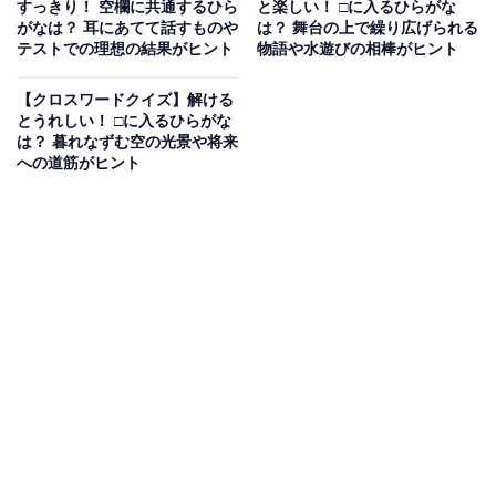
すっきり！ 空欄に共通するひら
と楽しい！ □に入るひらがな
がなは？ 耳にあてて話すものや
は？ 舞台の上で繰り広げられる
テストでの理想の結果がヒント
物語や水遊びの相棒がヒント
【クロスワードクイズ】解ける
とうれしい！ □に入るひらがな
は？ 暮れなずむ空の光景や将来
への道筋がヒント
こちらもおすすめ
【クロスワードクイズ】解けるとすっきり！ □
に入るひらがなは？ 電車が走る道や眠い時のし
ぐさがヒント