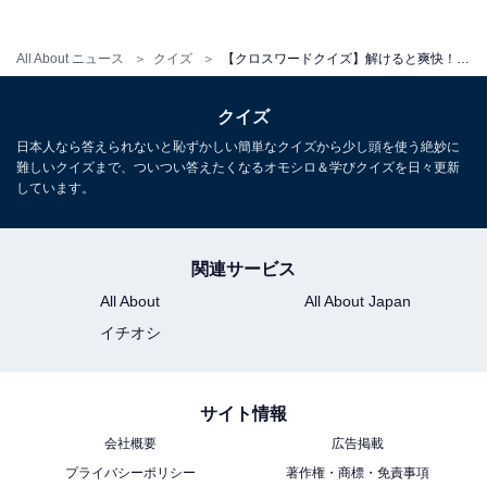
All About ニュース
クイズ
【クロスワードクイズ】解けると爽快！ □に入るひらがなは？ 物事の段取りがヒント
クイズ
日本人なら答えられないと恥ずかしい簡単なクイズから少し頭を使う絶妙に
難しいクイズまで、ついつい答えたくなるオモシロ＆学びクイズを日々更新
しています。
関連サービス
All About
All About Japan
イチオシ
サイト情報
会社概要
広告掲載
プライバシーポリシー
著作権・商標・免責事項