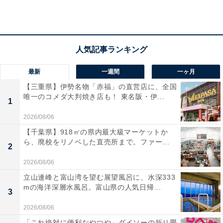
1
2
最新
一週間
一ヶ月
【三重県】伊勢名物「赤福」の直営店に、全国
唯一のコメダ大判焼き店も！ 東名阪・伊...
1
2026/08/06
【千葉県】918㎡の県内最大級マーケットか
ら、廃校をリノベした直売所まで。ファー...
2
2026/08/06
立山連峰と富山湾を望む展望風呂に、水深333
mの海洋深層水風呂。富山県の人気日帰...
3
2026/08/06
「これ絶対に便利なやつや」ダイソーの折り畳