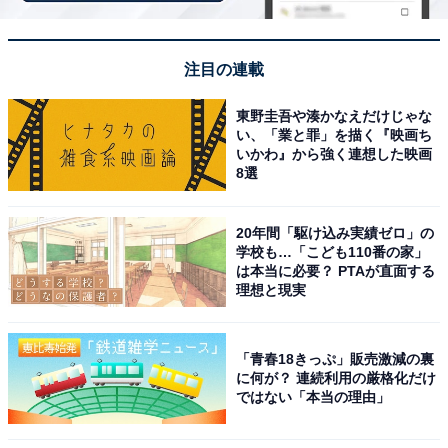
注目の連載
東野圭吾や湊かなえだけじゃな
い、「業と罪」を描く『映画ち
いかわ』から強く連想した映画
8選
20年間「駆け込み実績ゼロ」の
学校も…「こども110番の家」
は本当に必要？ PTAが直面する
理想と現実
「青春18きっぷ」販売激減の裏
に何が？ 連続利用の厳格化だけ
ではない「本当の理由」