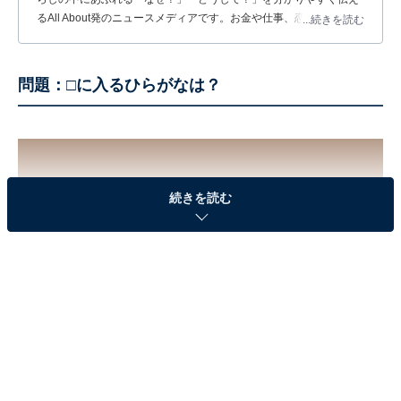
るAll About発のニュースメディアです。お金や仕事、恋愛、ITに関
...続きを読む
する疑問に対して専門家が分かりやすく回答するほか、エンタメ情
報やSNSで話題のトピックスを紹介しています。
問題：□に入るひらがなは？
続きを読む