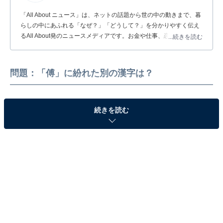
「All About ニュース」は、ネットの話題から世の中の動きまで、暮
らしの中にあふれる「なぜ？」「どうして？」を分かりやすく伝え
るAll About発のニュースメディアです。お金や仕事、恋愛、ITに関
...続きを読む
する疑問に対して専門家が分かりやすく回答するほか、エンタメ情
報やSNSで話題のトピックスを紹介しています。
問題：「傅」に紛れた別の漢字は？
続きを読む