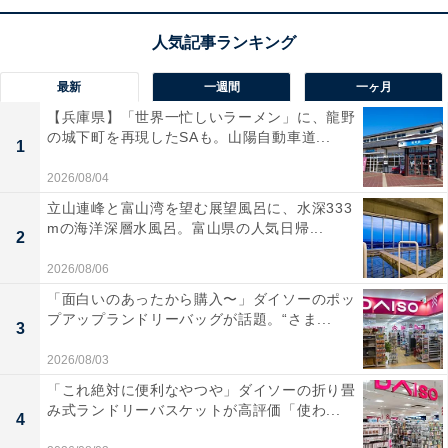
【漢字間違い探しクイズ】1分以内で挑戦しよ
う！ 「爪」の中にある別の漢字は？
最新
一週間
一ヶ月
【兵庫県】「世界一忙しいラーメン」に、龍野
の城下町を再現したSAも。山陽自動車道...
1
2026/08/04
立山連峰と富山湾を望む展望風呂に、水深333
mの海洋深層水風呂。富山県の人気日帰...
1
2
2
2026/08/06
「面白いのあったから購入〜」ダイソーのポッ
プアップランドリーバッグが話題。“さま...
3
2026/08/03
「これ絶対に便利なやつや」ダイソーの折り畳
み式ランドリーバスケットが高評価「使わ...
4