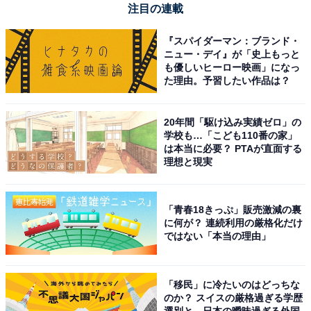
注目の連載
『スパイダーマン：ブランド・
ニュー・デイ』が「史上もっと
も優しいヒーロー映画」になっ
た理由。予習したい作品は？
20年間「駆け込み実績ゼロ」の
学校も…「こども110番の家」
は本当に必要？ PTAが直面する
理想と現実
「青春18きっぷ」販売激減の裏
に何が？ 連続利用の厳格化だけ
ではない「本当の理由」
「移民」に冷たいのはどっちな
のか？ スイスの厳格過ぎる学歴
選別と、日本の曖昧過ぎる外国