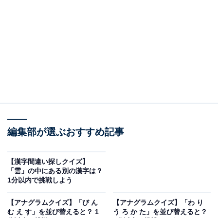
問題：「傅」に紛れた別の漢字は？
たくさん並んだ漢字の中から、異なる1字を探してみま
しょう。
ヒント：下半分のエリアに紛れています。
あわせて読みたい
編集部が選ぶおすすめ記事
【漢字間違い探しクイズ】「雲」の中にある
別の漢字は？ 1分以内で挑戦しよう
【漢字間違い探しクイズ】
「雲」の中にある別の漢字は？
あわせて読みたい
1分以内で挑戦しよう
【漢字間違い探しクイズ】1分以内で挑戦し
よう！ 「爪」の中にある別の漢字は？
【アナグラムクイズ】「び ん
【アナグラムクイズ】「わ り
む え す」を並び替えると？ 1
う ろ か た」を並び替えると？