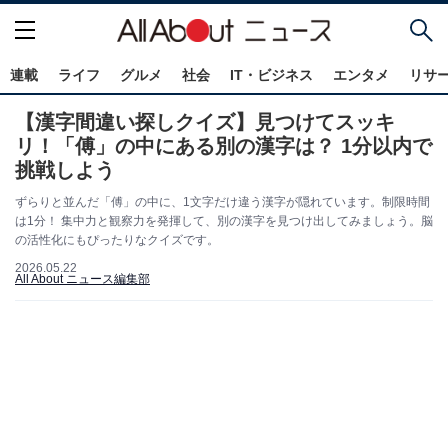
連載
ライフ
グルメ
社会
IT・ビジネス
エンタメ
リサ
【漢字間違い探しクイズ】見つけてスッキ
リ！「傅」の中にある別の漢字は？ 1分以内で
挑戦しよう
ずらりと並んだ「傅」の中に、1文字だけ違う漢字が隠れています。制限時間
は1分！ 集中力と観察力を発揮して、別の漢字を見つけ出してみましょう。脳
の活性化にもぴったりなクイズです。
2026.05.22
All About ニュース編集部