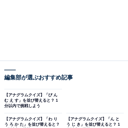
問題：「爪」に紛れた別の漢字は？
たくさん並んだ漢字の中から、異なる1字を探してみま
しょう。
ヒント：上半分のエリアに紛れています。
あわせて読みたい
【アナグラムクイズ】「び ん む え す」を並
編集部が選ぶおすすめ記事
び替えると？ 1分以内で挑戦しよう
【アナグラムクイズ】「び ん
あわせて読みたい
む え す」を並び替えると？ 1
【漢字間違い探しクイズ】「雲」の中にある
分以内で挑戦しよう
別の漢字は？ 1分以内で挑戦しよう
【アナグラムクイズ】「わ り
【アナグラムクイズ】「ん と
う ろ か た」を並び替えると？
う じ き」を並び替えると？ 1