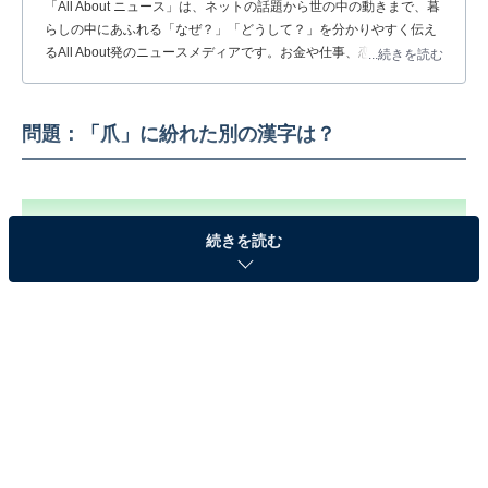
「All About ニュース」は、ネットの話題から世の中の動きまで、暮
らしの中にあふれる「なぜ？」「どうして？」を分かりやすく伝え
るAll About発のニュースメディアです。お金や仕事、恋愛、ITに関
...続きを読む
する疑問に対して専門家が分かりやすく回答するほか、エンタメ情
報やSNSで話題のトピックスを紹介しています。
問題：「爪」に紛れた別の漢字は？
続きを読む