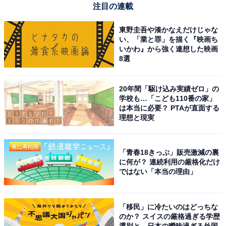
注目の連載
東野圭吾や湊かなえだけじゃな
い、「業と罪」を描く『映画ち
いかわ』から強く連想した映画
8選
20年間「駆け込み実績ゼロ」の
学校も…「こども110番の家」
は本当に必要？ PTAが直面する
理想と現実
「青春18きっぷ」販売激減の裏
に何が？ 連続利用の厳格化だけ
ではない「本当の理由」
「移民」に冷たいのはどっちな
のか？ スイスの厳格過ぎる学歴
選別と、日本の曖昧過ぎる外国