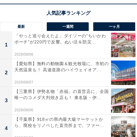
【漢字間違い探しクイズ】「雲」の中にある別
の漢字は？ 1分以内で挑戦しよう
最新
一週間
一ヶ月
「やっと巡り会えたよ」ダイソーの“ちいかわ
ポーチ”が220円で反響。ぬい活＆防災...
1
2026/08/06
【愛知県】無料の動物園＆観光牧場に、市初の
1
2
天然温泉も！ 高速道路のハイウェイオア...
2
2026/08/07
【三重県】伊勢名物「赤福」の直営店に、全国
唯一のコメダ大判焼き店も！ 東名阪・伊...
3
2026/08/06
【千葉県】918㎡の県内最大級マーケットか
ら、廃校をリノベした直売所まで。ファー...
4