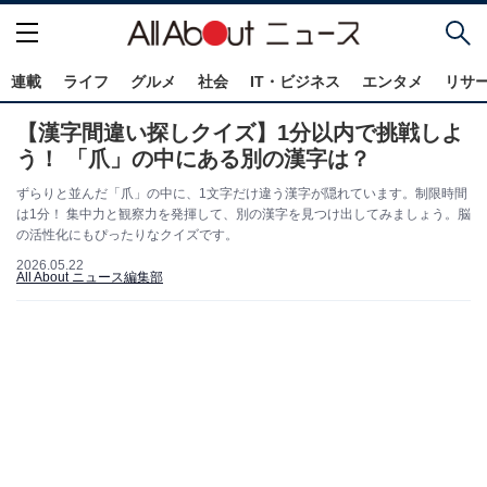
連載
ライフ
グルメ
社会
IT・ビジネス
エンタメ
リサ
【漢字間違い探しクイズ】1分以内で挑戦しよ
う！ 「爪」の中にある別の漢字は？
ずらりと並んだ「爪」の中に、1文字だけ違う漢字が隠れています。制限時間
は1分！ 集中力と観察力を発揮して、別の漢字を見つけ出してみましょう。脳
の活性化にもぴったりなクイズです。
2026.05.22
All About ニュース編集部