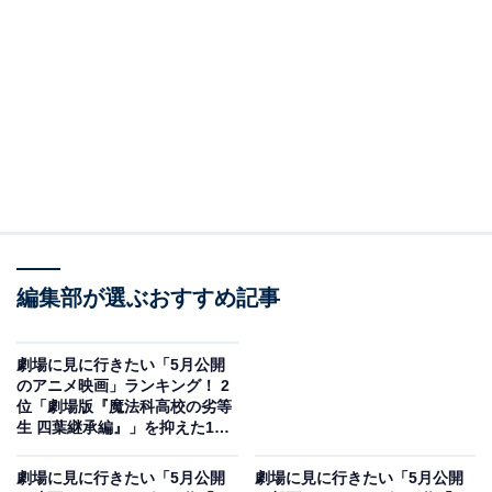
#植草美幸
#玉置周啓
ほか (敬称略)
コメント全文はこちら🌷
https://t.co/Ufx9d3kiSo
pic.twitter.com/nI08K1Awgf
— 映画『ラプソディ・ラプソディ』公式
(@Rhapsody_movie)
April 8, 2026
2位にランクインしたのは、『ラプソディ・ラプソデ
ィ』に出演する高橋一生さんです。作中では、ある日突
編集部が選ぶおすすめ記事
然、見知らぬ女性の「夫」になっていた男・夏野幹夫を
演じます。なぜか怒ることができない幹夫の心の機微
劇場に見に行きたい「5月公開
や、予測不能な展開に戸惑う様子を、抜群の演技力で見
のアニメ映画」ランキング！ 2
位「劇場版『魔法科高校の劣等
事に体現されています。
生 四葉継承編』」を抑えた1位
は？【2026年調査】
回答者コメント
劇場に見に行きたい「5月公開
劇場に見に行きたい「5月公開