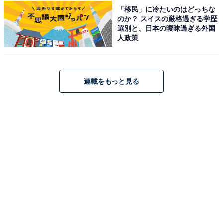
「移民」に冷たいのはどっちな
のか？ スイスの厳格過ぎる学歴
「圧倒的な華があり、彼の演技を見るだけでドラマ
選別と、日本の曖昧過ぎる外国
人政策
の世界観に引き込まれるからです。嘘をつけないと
いう特殊な状況を、表情豊かに演じきる彼に今作で
も大きな期待を寄せています」（40代女性／鹿児島
連載をもっと見る
県）
※回答者からのコメントは原文ママです
※記事内容は執筆時点のものです。最新の内容をご確認
ください
次ページ
10位までのランキング結果を見る