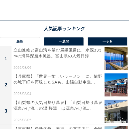
最新
一週間
一ヶ月
立山連峰と富山湾を望む展望風呂に、水深333
mの海洋深層水風呂。富山県の人気日帰...
1
2026/08/06
【兵庫県】「世界一忙しいラーメン」に、龍野
の城下町を再現したSAも。山陽自動車道...
2
1位：山下智久／正直不動産／43票
2026/08/04
【山梨県の人気日帰り温泉】「山梨日帰り温泉
源泉かけ流しの湯 桜湯」は源泉かけ流...
3
2026/08/05
【三重県】伊勢名物「赤福」の直営店に、全国