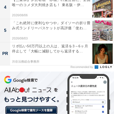
唯一のコメダ大判焼き店も！ 東名阪・伊...
4
2026/08/06
「これ絶対に便利なやつや」ダイソーの折り畳
み式ランドリーバスケットが高評価「使わ...
5
2026/08/03
View this post on Instagram
リボ払い50万円以上の人は、返済を3～6ヶ月
停止して『大幅に減額してから返済する...
PR
渋谷法務総合事務所
Recommended by
見事1位に輝いたのは、『正直不動産』に出演する山下