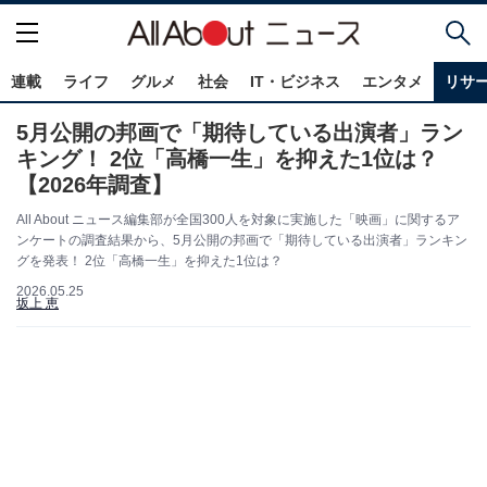
連載
ライフ
グルメ
社会
IT・ビジネス
エンタメ
リサ
5月公開の邦画で「期待している出演者」ラン
キング！ 2位「高橋一生」を抑えた1位は？
【2026年調査】
All About ニュース編集部が全国300人を対象に実施した「映画」に関するア
ンケートの調査結果から、5月公開の邦画で「期待している出演者」ランキン
グを発表！ 2位「高橋一生」を抑えた1位は？
2026.05.25
坂上 恵