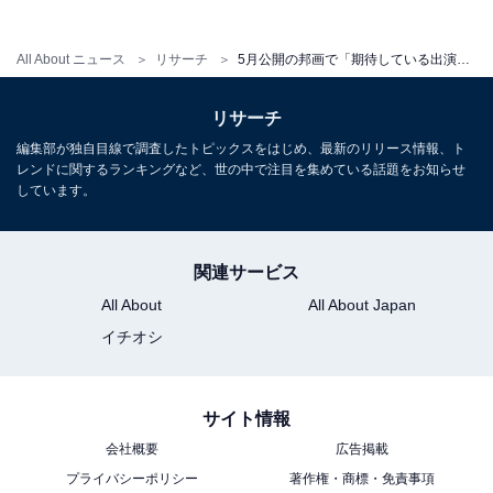
All About ニュース
リサーチ
5月公開の邦画で「期待している出演者」ランキング！ 2位「高橋一生」を抑えた1位は？【2026年調査】
リサーチ
編集部が独自目線で調査したトピックスをはじめ、最新のリリース情報、ト
レンドに関するランキングなど、世の中で注目を集めている話題をお知らせ
しています。
関連サービス
All About
All About Japan
イチオシ
こちらもおすすめ
劇場に見に行きたい「5月公開の海外映画」ラン
サイト情報
キング！ 2位「スター・ウォーズ／マンダロリ
会社概要
広告掲載
アン・アンド・グローグー」を抑えた1位は？
【2026年調査】
プライバシーポリシー
著作権・商標・免責事項