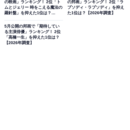
の映画」ランキング！ 2位「ト
の邦画」ランキング！ 2位「ラ
ムとジェリー 時をこえる魔法の
プソディ・ラプソディ」を抑え
「繊細な演技力と独特の存在感があり、どんな作品
羅針盤」を抑えた1位は？
た1位は？【2026年調査】
でも役に深みを与えてくれるため。主演作は作品そ
【2026年調査】
のものの質への期待が高まるから」（20代男性／愛
5月公開の邦画で「期待してい
る主演俳優」ランキング！ 2位
知県）
「高橋一生」を抑えた1位は？
【2026年調査】
「年を重ねてからの高橋一生の演技はほぼ間違いな
いので」（30代女性／鹿児島県）
「味のある役者さんで、いい演技を見せてくれるよ
うな気がするからです」（50代男性／新潟県）