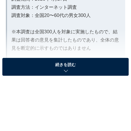
調査方法：インターネット調査
調査対象：全国20〜60代の男女300人
※本調査は全国300人を対象に実施したもので、結
果は回答者の意見を集計したものであり、全体の意
見を断定的に示すものではありません
続きを読む
2位：高橋一生／ラプソディ・ラプソディ／37票
⋰
#ラプソディ・ラプソディ
の世界に魅せられた各界著名人から
大絶賛コメントが到着🌷✨
⋱
#山田洋次
#水谷豊
#竹中直人
#斎藤工
#堤幸彦
#上田誠
#加藤るみ
#エレガント人生
#赤ペン瀧川