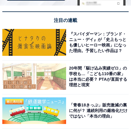
智久さんでした。主演俳優部門に続き、出演者全体を対
象としたランキングでもトップを獲得。おなじみの人気
注目の連載
キャラクターをスクリーンで再び見られる喜びや、劇場
版ならではのスケールアップした活躍を楽しみに待つフ
『スパイダーマン：ブランド・
ァンから圧倒的な票が投じられました。
ニュー・デイ』が「史上もっと
も優しいヒーロー映画」になっ
た理由。予習したい作品は？
回答者コメント
20年間「駆け込み実績ゼロ」の
「山下智久のファンなので、どんな演技をするか楽
学校も…「こども110番の家」
しみだから」（30代女性／東京都）
は本当に必要？ PTAが直面する
理想と現実
「好きな俳優さんや映画で活躍されてる方なので次
「青春18きっぷ」販売激減の裏
に何が？ 連続利用の厳格化だけ
はどんな演技をされてるか気になりました！」（30
ではない「本当の理由」
代女性／岐阜県）