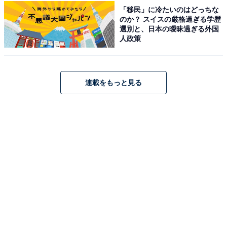
「移民」に冷たいのはどっちな
のか？ スイスの厳格過ぎる学歴
選別と、日本の曖昧過ぎる外国
人政策
メッセンジャーバッグ（画像出典：Amazon）
バッグのサイズは約W28.5×H17.5×D9cmと、コンパクト
連載をもっと見る
ながら500mLのペットボトルやお出かけの必需品がしっ
かり収まる容量を確保。内側には小物の整理に便利な内
ポケットを備えており、スマホなどの収納にも困りませ
ん。開閉が簡単なマグネットホック式を採用しているた
め、普段使いはもちろん、アクティブなシーンでも快適
に活用できる一品です。