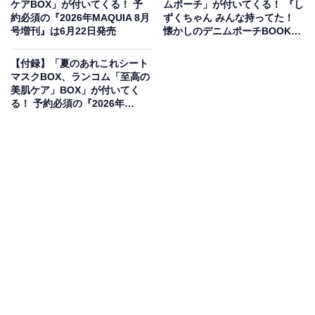
ケアBOX」が付いてくる！ 予
ムポーチ」が付いてくる！ 『し
約必須の『2026年MAQUIA 8月
ずくちゃん みんな持ってた！
号増刊』は6月22日発売
懐かしのデニムポーチBOOK』
が5月25日発売
【付録】「夏のあれこれシート
マスクBOX、ランコム「至高の
美肌ケア」BOX」が付いてく
る！ 予約必須の『2026年
MAQUIA 8月号特別版』は6月
22日発売
Ξ（クスィー）ガンダムの大胆デザイン！光を反射
するリフレクター仕様