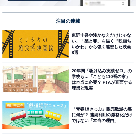
500mLペットボトルも収納可能！使い勝手抜群の
サイズ感
注目の連載
東野圭吾や湊かなえだけじゃな
い、「業と罪」を描く『映画ち
いかわ』から強く連想した映画
8選
20年間「駆け込み実績ゼロ」の
学校も…「こども110番の家」
は本当に必要？ PTAが直面する
理想と現実
「青春18きっぷ」販売激減の裏
に何が？ 連続利用の厳格化だけ
ではない「本当の理由」