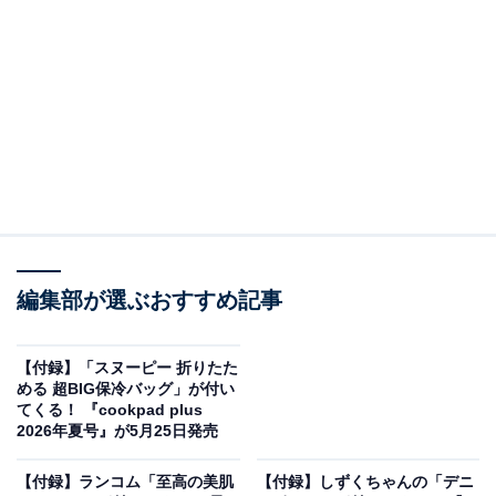
編集部が選ぶおすすめ記事
smart 2026年7月号（画像出典：Amazon）
宝島社から5月25日に発売される『smart 2026年7月号』
【付録】「スヌーピー 折りたた
（税込1790円）。付録として、「メッセンジャーバッ
める 超BIG保冷バッグ」が付い
てくる！ 『cookpad plus
グ」が付いてきます。
2026年夏号』が5月25日発売
【付録】ランコム「至高の美肌
【付録】しずくちゃんの「デニ