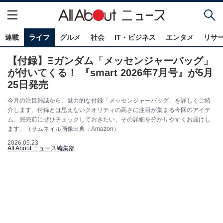
連載
ライフ
グルメ
社会
IT・ビジネス
エンタメ
リサ
【付録】Ξガンダム「メッセンジャーバッグ」
が付いてくる！ 『smart 2026年7月号』が5月
25日発売
今月の注目雑誌から、魅力的な付録「メッセンジャーバッグ」を詳しくご紹
介します。付録とは思えないクオリティの高さに注目が集まる今回のアイテ
ム。完売前にぜひチェックしておきたい、その詳細を分かりやすくお届けし
ます。（サムネイル画像出典：Amazon）
2026.05.23
All About ニュース編集部