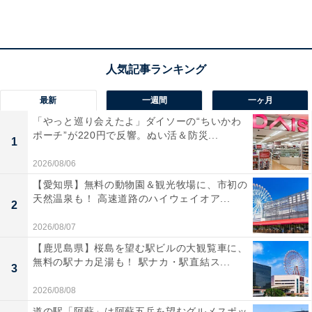
最新
一週間
一ヶ月
「やっと巡り会えたよ」ダイソーの“ちいかわ
ポーチ”が220円で反響。ぬい活＆防災...
1
2026/08/06
【愛知県】無料の動物園＆観光牧場に、市初の
天然温泉も！ 高速道路のハイウェイオア...
2
2026/08/07
【鹿児島県】桜島を望む駅ビルの大観覧車に、
メッセンジャーバッグ（画像出典：Amazon）
無料の駅ナカ足湯も！ 駅ナカ・駅直結ス...
3
今回の付録は、ガンプラHGブランドの新作「1/144
2026/08/08
Ξ（クスィー）ガンダム」をフラップ部分に大胆にデザ
道の駅「阿蘇」は阿蘇五岳を望むグルメスポッ