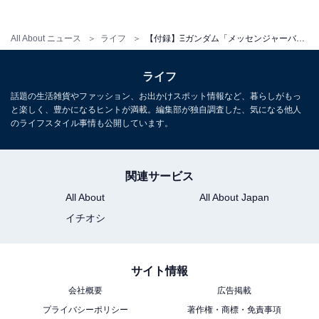
Amazonで雑誌を見る
All About ニュース
ライフ
【付録】Ξガンダム「メッセンジャーバッグ」が付いてくる！ 『smart 2026年7月号』が5月25日発売
ライフ
話題の生活雑貨やファッション、お出かけスポット情報など、暮らしがもっ
と楽しく、豊かになるヒントが満載。編集部が独自調査した、気になる他人
のライフスタイル事情も公開しています。
※掲載されている情報は記事公開時のものです。あらか
じめご了承ください。
また、記事中の商品を購入すると、売上の一部がオール
関連サービス
アバウトに還元されることがあります
All About
All About Japan
イチオシ
こちらもおすすめ
【付録】「miffyデザイン ハンディ・ミシン＆缶
サイト情報
ケースセット」が付いてくる！ 『MonoMaster
2026年7月号』が5月25日発売
会社概要
広告掲載
プライバシーポリシー
著作権・商標・免責事項