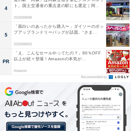
イン。プリント部分にはリフレクター仕様が採用されて
ト。国土交通省の重点道の駅にも選定｜阿...
4
おり、暗闇で自動車や自転車のライトが当たると反射し
て光る仕組みです。夜間の安全性を高めてくれる実用的
2026/08/08
な機能を備えながら、ガンダムファンにはたまらない特
「面白いのあったから購入〜」ダイソーのポッ
プアップランドリーバッグが話題。“さま...
別感あふれる仕上がりとなっています。
5
2026/08/03
「え、こんなセールやってたの？」80％OFF
以上が続々登場！Amazonの本気が...
PR
Amazon
Recommended by