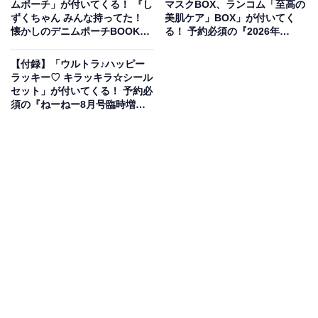
ムポーチ」が付いてくる！ 『し
マスクBOX、ランコム「至高の
ずくちゃん みんな持ってた！
美肌ケア」BOX」が付いてく
懐かしのデニムポーチBOOK』
る！ 予約必須の『2026年
が5月25日発売
MAQUIA 8月号特別版』は6月
22日発売
【付録】「ウルトラ♪ハッピー
ラッキー♡ キラッキラ☆シール
セット」が付いてくる！ 予約必
須の『ねーねー8月号臨時増刊
あ・ね～ね～』は6月22日発売
ホッチキス感覚で簡単に縫える！ミッフィーデザ
インのハンディ・ミシン