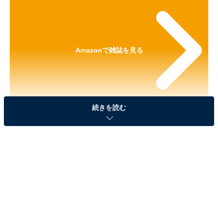
Amazonで雑誌を見る
続きを読む
※本記事で紹介している商品の購入やサービスの利用により、売上の一部が
オールアバウトに還元されることがあります。
『MonoMaster 2026年7月号』の「miffyデザイン
ハンディ・ミシン＆缶ケースセット」が見逃せな
い！