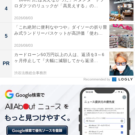
ディ・ミシン。ホッチキスのようにガチャガチャ押すだ
ロダクツのリュックが「高見えする」の...
4
けで簡単に縫えるという、誰でも気軽に使える仕様が魅
力です。サイズは約幅4×奥行10.5×高さ7cmとコンパクト
2026/08/03
で、ちょっとした裾上げや小物作りに大活躍。オレンジ
「これ絶対に便利なやつや」ダイソーの折り畳
み式ランドリーバスケットが高評価「使わ...
と白の糸が付属しているほか、市販の糸も使用できるの
5
で、用途に合わせて使い分けることができます。
2026/08/03
カードローン50万円以上の人は、返済を3～6
ヶ月停止して『大幅に減額してから返済...
PR
渋谷法務総合事務所
Recommended by