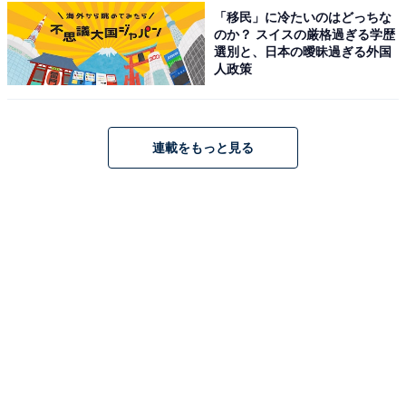
「移民」に冷たいのはどっちな
のか？ スイスの厳格過ぎる学歴
選別と、日本の曖昧過ぎる外国
人政策
miffyデザイン ハンディ・ミシン＆缶ケースセット（画像出典：Amazon）
連載をもっと見る
セットには、ミッフィーがデザインされた可愛い缶ケー
スも付属。サイズは約15.4×9.4×4.5cmで、ハンディ・ミ
シンや糸、はさみ、糸通しなどのお裁縫グッズをまとめ
て収納できます。眺めているだけでも気分が上がる愛ら
しいデザインで、お裁縫の時間がさらに楽しくなりそ
う。実用性とキャラクターの可愛さを兼ね備えた、ミッ
フィーファンも見逃せない特別なセットに仕上がってい
ます。