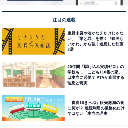
収納に便利！ミッフィーの缶ケース＆お裁縫グッ
注目の連載
ズ付き
東野圭吾や湊かなえだけじゃな
い、「業と罪」を描く『映画ち
いかわ』から強く連想した映画
8選
20年間「駆け込み実績ゼロ」の
学校も…「こども110番の家」
は本当に必要？ PTAが直面する
理想と現実
「青春18きっぷ」販売激減の裏
に何が？ 連続利用の厳格化だけ
ではない「本当の理由」