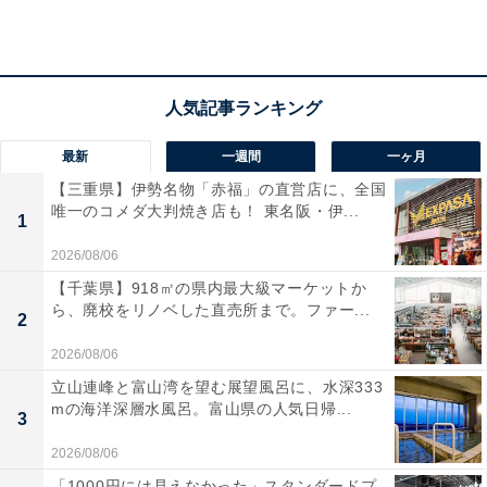
最新
一週間
一ヶ月
【三重県】伊勢名物「赤福」の直営店に、全国
唯一のコメダ大判焼き店も！ 東名阪・伊...
1
2026/08/06
【千葉県】918㎡の県内最大級マーケットか
ら、廃校をリノベした直売所まで。ファー...
2
2026/08/06
立山連峰と富山湾を望む展望風呂に、水深333
mの海洋深層水風呂。富山県の人気日帰...
3
miffyデザイン ハンディ・ミシン＆缶ケースセット（画像出典：Amazon）
2026/08/06
今回の付録の主役は、なんとミッフィーデザインのハン
「1000円には見えなかった」スタンダードプ