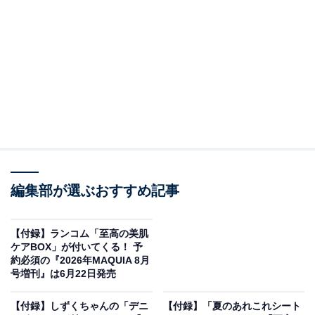
編集部が選ぶおすすめ記事
MonoMaster 2026年7月号（画像出典：Amazon）
【付録】ランコム「至高の美肌
宝島社から5月25日に発売される『MonoMaster 2026年7
ケアBOX」が付いてくる！ 予
約必須の『2026年MAQUIA 8月
月号』（税込1990円）。付録として、「miffyデザイン
号増刊』は6月22日発売
ハンディ・ミシン＆缶ケースセット」が付いてきます。
【付録】しずくちゃんの「デニ
【付録】「夏のあれこれシート