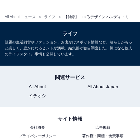
All About ニュース
ライフ
【付録】「miffyデザイン ハンディ・ミシン＆缶ケースセット」が付いてくる！ 『MonoMaster 2026年7月号』が5月25日発売
Amazonで雑誌を見る
ライフ
話題の生活雑貨やファッション、お出かけスポット情報など、暮らしがもっ
と楽しく、豊かになるヒントが満載。編集部が独自調査した、気になる他人
のライフスタイル事情も公開しています。
※掲載されている情報は記事公開時のものです。あらか
関連サービス
じめご了承ください。
All About
All About Japan
また、記事中の商品を購入すると、売上の一部がオール
イチオシ
アバウトに還元されることがあります
サイト情報
こちらもおすすめ
会社概要
広告掲載
【付録】「スヌーピー 折りたためる 超BIG保冷
プライバシーポリシー
著作権・商標・免責事項
バッグ」が付いてくる！ 『cookpad plus 2026