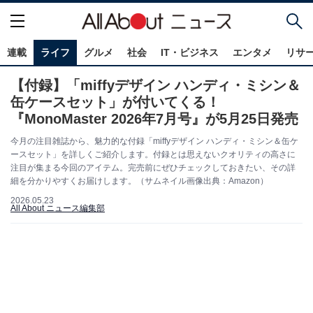
連載
ライフ
グルメ
社会
IT・ビジネス
エンタメ
リサ
【付録】「miffyデザイン ハンディ・ミシン＆
缶ケースセット」が付いてくる！
『MonoMaster 2026年7月号』が5月25日発売
今月の注目雑誌から、魅力的な付録「miffyデザイン ハンディ・ミシン＆缶ケ
ースセット」を詳しくご紹介します。付録とは思えないクオリティの高さに
注目が集まる今回のアイテム。完売前にぜひチェックしておきたい、その詳
細を分かりやすくお届けします。（サムネイル画像出典：Amazon）
2026.05.23
All About ニュース編集部