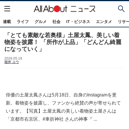
連載
ライフ
グルメ
社会
IT・ビジネス
エンタメ
リサ
「とても素敵な若奥様」土屋太鳳、美しい着
物姿を披露！ 「所作が上品」「どんどん綺麗
になっていく」
2026.05.19
堀井 ユウ
俳優の土屋太鳳さんは5月18日、自身のInstagramを更
新。着物姿を披露し、ファンから絶賛の声が寄せられて
います。【写真】土屋太鳳の美しい着物姿土屋さんは
「京都市右京区、#車折神社 さんの神事『 ...