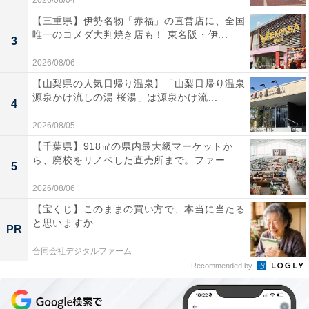
2026/08/04
【三重県】伊勢名物「赤福」の直営店に、全国
唯一のコメダ大判焼き店も！ 東名阪・伊...
3
2026/08/06
【山梨県の人気日帰り温泉】「山梨日帰り温泉
源泉かけ流しの湯 桜湯」は源泉かけ流...
4
2026/08/05
【千葉県】918㎡の県内最大級マーケットか
ら、廃校をリノベした直売所まで。ファー...
5
2026/08/06
【宝くじ】このままの買い方で、本当に当たる
と思いますか
PR
合同会社デジタルファーム
Recommended by