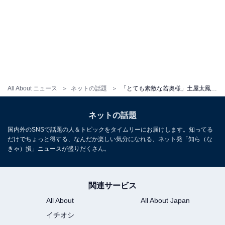
All About ニュース
ネットの話題
「とても素敵な若奥様」土屋太鳳、美しい着物姿を披露！ 「所作が上品」「どんどん綺麗になっていく」
ネットの話題
国内外のSNSで話題の人＆トピックをタイムリーにお届けします。知ってる
だけでちょっと得する、なんだか楽しい気分になれる、ネット発「知ら（な
きゃ）損」ニュースが盛りだくさん。
関連サービス
All About
All About Japan
イチオシ