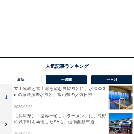
最新
一週間
一ヶ月
立山連峰と富山湾を望む展望風呂に、水深333
mの海洋深層水風呂。富山県の人気日帰...
1
2026/08/06
【兵庫県】「世界一忙しいラーメン」に、龍野
の城下町を再現したSAも。山陽自動車道...
2