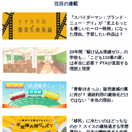
注目の連載
『スパイダーマン：ブランド・
ニュー・デイ』が「史上もっと
も優しいヒーロー映画」になっ
た理由。予習したい作品は？
20年間「駆け込み実績ゼロ」の
学校も…「こども110番の家」
は本当に必要？ PTAが直面する
理想と現実
「青春18きっぷ」販売激減の裏
に何が？ 連続利用の厳格化だけ
ではない「本当の理由」
「移民」に冷たいのはどっちな
のか？ スイスの厳格過ぎる学歴
選別と、日本の曖昧過ぎる外国