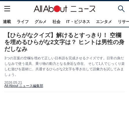
連載
ライフ
グルメ
社会
IT・ビジネス
エンタメ
リサ
【ひらがなクイズ】解けるとすっきり！ 空欄
を埋めるひらがな2文字は？ ヒントは男性の身
だしなみ
3つの言葉の空欄を埋めて正しい日本語を完成させるクイズです。日常の身だ
しなみで使う道具、乗り物の動力となる身近な存在、 そして1人でじっくり楽
しむ遊びを題材に、共通するひらがな2文字を導き出して語彙力を試してみま
しょう。
2026.05.21
All About ニュース編集部