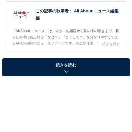
この記事の執筆者：
All About ニュース編集
部
「All About ニュース」は、ネットの話題から世の中の動きまで、暮
らしの中にあふれる「なぜ？」「どうして？」を分かりやすく伝え
るAll About発のニュースメディアです。お金や仕事、恋愛、ITに関
...続きを読む
する疑問に対して専門家が分かりやすく回答するほか、エンタメ情
報やSNSで話題のトピックスを紹介しています。
問題：□に共通するひらがなは？
続きを読む