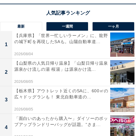
【ひらがなクイズ】空欄を埋めて4つの言葉を完
成させよう！ ひらめき力が試される問題
最新
一週間
一ヶ月
【兵庫県】「世界一忙しいラーメン」に、龍野
の城下町を再現したSAも。山陽自動車道...
1
2026/08/04
【山梨県の人気日帰り温泉】「山梨日帰り温泉
源泉かけ流しの湯 桜湯」は源泉かけ流...
1
2
2
2026/08/05
【栃木県】アウトレット近くのSAに、600㎡の
広々ドッグランも！ 東北自動車道の...
3
2026/08/05
「面白いのあったから購入〜」ダイソーのポッ
プアップランドリーバッグが話題。“さま...
4