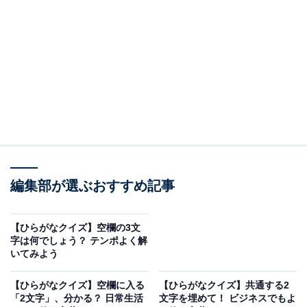
問題：□に共通するひらがなは？
次の言葉に共通して入るひらがなを考えてみましょう。
かみ□□
編集部が選ぶおすすめ記事
が□□ん
□□てぃあ
【ひらがなクイズ】空欄の3文
字は何でしょう？ テンポよく解
ヒント：身だしなみを整えるために、体毛やひげをお手
いてみよう
入れする刃物。トランプを使って1人で遊ぶ定番のカー
【ひらがなクイズ】空欄に入る
【ひらがなクイズ】共通する2
ドゲームを思い浮かべてみてください。
「2文字」、分かる？ 日常生活
文字を埋めて！ ビジネスでもよ