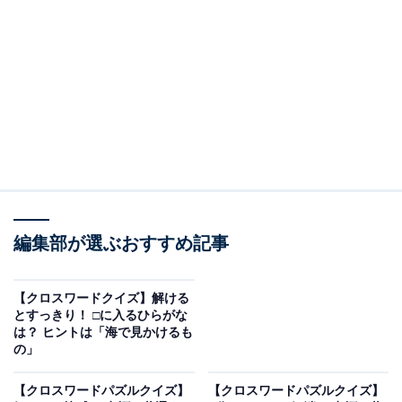
□に入るひらがなは？
次の言葉に共通して入るひらがなを考えてみましょう。
・横の並び：ま + □ + あ + □
・縦の並び（左）：さ + □ + ら
・縦の並び（右）：と + □ + い
編集部が選ぶおすすめ記事
次ページ
正解を見る
【クロスワードクイズ】解ける
とすっきり！ □に入るひらがな
は？ ヒントは「海で見かけるも
の」
【クロスワードパズルクイズ】
【クロスワードパズルクイズ】