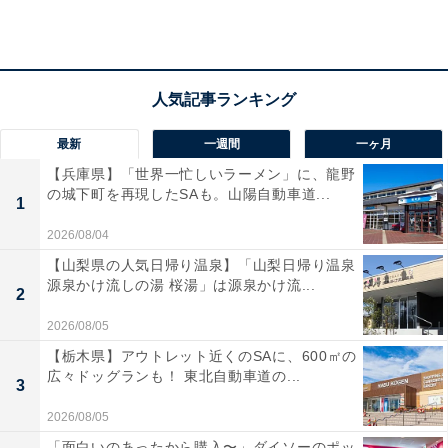
1
2
最新
一週間
一ヶ月
【兵庫県】「世界一忙しいラーメン」に、龍野
の城下町を再現したSAも。山陽自動車道...
1
2026/08/04
【山梨県の人気日帰り温泉】「山梨日帰り温泉
源泉かけ流しの湯 桜湯」は源泉かけ流...
2
2026/08/05
【栃木県】アウトレット近くのSAに、600㎡の
広々ドッグランも！ 東北自動車道の...
3
2026/08/05
「面白いのあったから購入〜」ダイソーのポッ