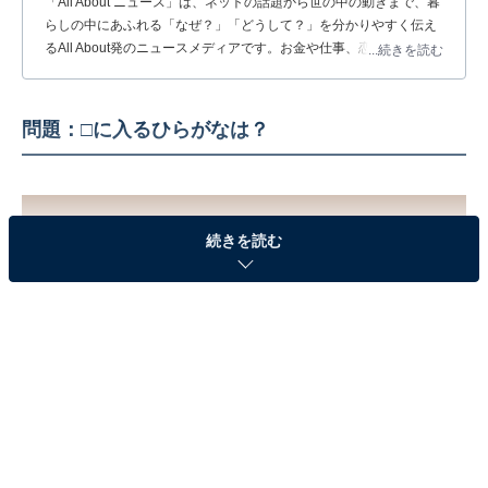
「All About ニュース」は、ネットの話題から世の中の動きまで、暮
らしの中にあふれる「なぜ？」「どうして？」を分かりやすく伝え
るAll About発のニュースメディアです。お金や仕事、恋愛、ITに関
...続きを読む
する疑問に対して専門家が分かりやすく回答するほか、エンタメ情
報やSNSで話題のトピックスを紹介しています。
問題：□に入るひらがなは？
続きを読む