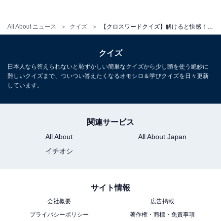
All About ニュース
クイズ
【クロスワードクイズ】解けると快感！ 空欄に共通する2文字は？ 日本の風景や日常の道具がヒント
クイズ
日本人なら答えられないと恥ずかしい簡単なクイズから少し頭を使う絶妙に
難しいクイズまで、ついつい答えたくなるオモシロ＆学びクイズを日々更新
しています。
関連サービス
All About
All About Japan
イチオシ
サイト情報
会社概要
広告掲載
プライバシーポリシー
著作権・商標・免責事項