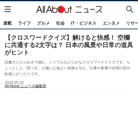
連載
ライフ
グルメ
社会
IT・ビジネス
エンタメ
リサ
【クロスワードクイズ】解けると快感！ 空欄
に共通する2文字は？ 日本の風景や日常の道具
がヒント
語彙力とひらめきで挑む、シンプルなひらがなクロスワードクイズです。ち
ょっとした「気づき」が脳に心地よい刺激を与え、仕事や家事の合間の気分
転換にぴったりです。
2026.05.20
All About ニュース編集部