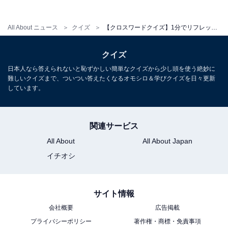
All About ニュース
クイズ
【クロスワードクイズ】1分でリフレッシュ！ □に入るひらがなは？ ヒントは「学びや健康を支えるもの」
クイズ
日本人なら答えられないと恥ずかしい簡単なクイズから少し頭を使う絶妙に
難しいクイズまで、ついつい答えたくなるオモシロ＆学びクイズを日々更新
しています。
関連サービス
All About
All About Japan
イチオシ
サイト情報
会社概要
広告掲載
プライバシーポリシー
著作権・商標・免責事項