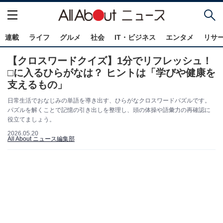
連載
ライフ
グルメ
社会
IT・ビジネス
エンタメ
リサ
【クロスワードクイズ】1分でリフレッシュ！
□に入るひらがなは？ ヒントは「学びや健康を
支えるもの」
日常生活でおなじみの単語を導き出す、ひらがなクロスワードパズルです。
パズルを解くことで記憶の引き出しを整理し、頭の体操や語彙力の再確認に
役立てましょう。
2026.05.20
All About ニュース編集部