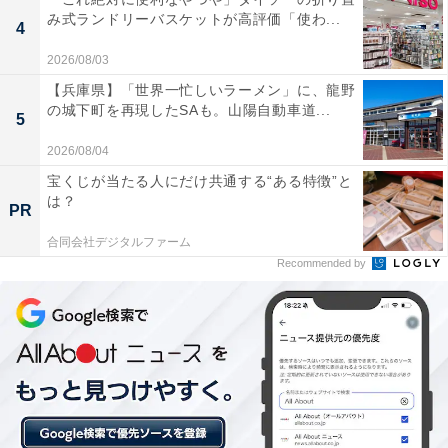
み式ランドリーバスケットが高評価「使わ...
4
2026/08/03
【兵庫県】「世界一忙しいラーメン」に、龍野
の城下町を再現したSAも。山陽自動車道...
5
2026/08/04
宝くじが当たる人にだけ共通する“ある特徴”と
は？
PR
合同会社デジタルファーム
Recommended by