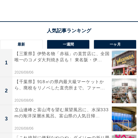
1
2
最新
一週間
一ヶ月
【三重県】伊勢名物「赤福」の直営店に、全国
唯一のコメダ大判焼き店も！ 東名阪・伊...
1
2026/08/06
【千葉県】918㎡の県内最大級マーケットか
ら、廃校をリノベした直売所まで。ファー...
2
2026/08/06
立山連峰と富山湾を望む展望風呂に、水深333
mの海洋深層水風呂。富山県の人気日帰...
3
2026/08/06
「これ絶対に便利なやつや」ダイソーの折り畳