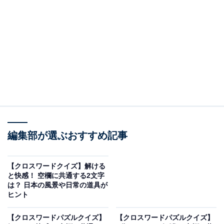
□に入るひらがなは？
次の言葉に共通して入るひらがなを考えてみましょう。
・横の並び：わ ＋ □ ＋ ち ＋ □
・縦の並び（左）：つ ＋ □ ＋ え
・縦の並び（右）：い ＋ □ ＋ こ
編集部が選ぶおすすめ記事
次ページ
正解を見る
【クロスワードクイズ】解ける
と快感！ 空欄に共通する2文字
は？ 日本の風景や日常の道具が
ヒント
【クロスワードパズルクイズ】
【クロスワードパズルクイズ】