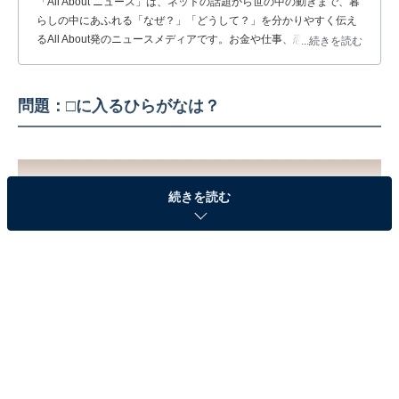
「All About ニュース」は、ネットの話題から世の中の動きまで、暮
らしの中にあふれる「なぜ？」「どうして？」を分かりやすく伝え
るAll About発のニュースメディアです。お金や仕事、恋愛、ITに関
...続きを読む
する疑問に対して専門家が分かりやすく回答するほか、エンタメ情
報やSNSで話題のトピックスを紹介しています。
問題：□に入るひらがなは？
続きを読む