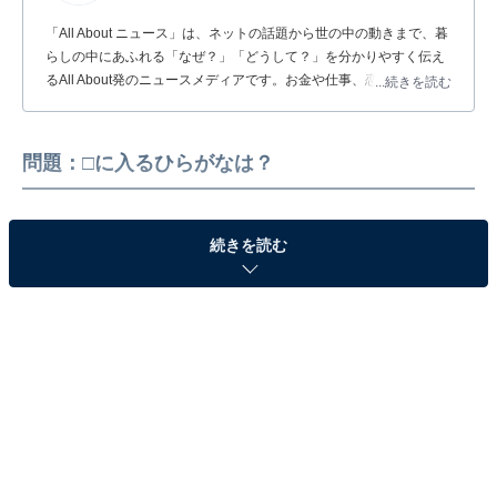
「All About ニュース」は、ネットの話題から世の中の動きまで、暮
らしの中にあふれる「なぜ？」「どうして？」を分かりやすく伝え
るAll About発のニュースメディアです。お金や仕事、恋愛、ITに関
...続きを読む
する疑問に対して専門家が分かりやすく回答するほか、エンタメ情
報やSNSで話題のトピックスを紹介しています。
問題：□に入るひらがなは？
続きを読む