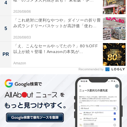
唯一のコメダ大判焼き店も！ 東名阪・伊...
4
2026/08/06
「これ絶対に便利なやつや」ダイソーの折り畳
み式ランドリーバスケットが高評価「使わ...
5
2026/08/03
「え、こんなセールやってたの？」80％OFF
以上が続々登場！Amazonの本気が...
PR
Amazon
Recommended by