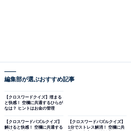
□に入るひらがなは？
マスの交差する部分に注目して、2つの□に入るひらがな
を考えてみてください。文字のつながりは以下の通りで
す。
・横の並び：あ ＋ □ ＋ な ＋ □
・縦の並び（左）：く ＋ □ ＋ げ
編集部が選ぶおすすめ記事
・縦の並び（右）：つ ＋ □ ＋ き
【クロスワードクイズ】埋まる
と快感！ 空欄に共通するひらが
次ページ
正解を見る
なは？ ヒントはお金の管理
【クロスワードパズルクイズ】
【クロスワードパズルクイズ】
解けると快感！ 空欄に共通する
1分でストレス解消！ 空欄に共