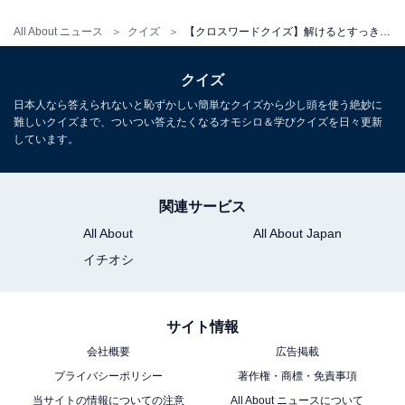
All About ニュース
クイズ
【クロスワードクイズ】解けるとすっきり！ □に入るひらがなは？ ヒントは「海で見かけるもの」
クイズ
日本人なら答えられないと恥ずかしい簡単なクイズから少し頭を使う絶妙に
難しいクイズまで、ついつい答えたくなるオモシロ＆学びクイズを日々更新
しています。
関連サービス
All About
All About Japan
イチオシ
サイト情報
会社概要
広告掲載
プライバシーポリシー
著作権・商標・免責事項
当サイトの情報についての注意
All About ニュースについて