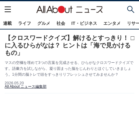
連載
ライフ
グルメ
社会
IT・ビジネス
エンタメ
リサ
【クロスワードクイズ】解けるとすっきり！ □
に入るひらがなは？ ヒントは「海で見かける
もの」
マスの空欄を埋めて3つの言葉を完成させる、ひらがなクロスワードクイズで
す。語彙力を試しながら、凝り固まった脳をじんわりとほぐしていきましょ
う。1分間の脳トレで頭をすっきりリフレッシュさせてみませんか？
2026.05.20
All About ニュース編集部