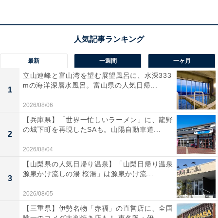
1
2
最新
一週間
一ヶ月
立山連峰と富山湾を望む展望風呂に、水深333
mの海洋深層水風呂。富山県の人気日帰...
1
2026/08/06
【兵庫県】「世界一忙しいラーメン」に、龍野
の城下町を再現したSAも。山陽自動車道...
2
2026/08/04
【山梨県の人気日帰り温泉】「山梨日帰り温泉
源泉かけ流しの湯 桜湯」は源泉かけ流...
3
2026/08/05
【三重県】伊勢名物「赤福」の直営店に、全国