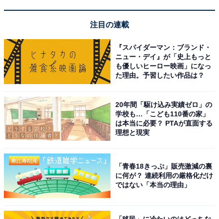
注目の連載
『スパイダーマン：ブランド・
ニュー・デイ』が「史上もっと
も優しいヒーロー映画」になっ
た理由。予習したい作品は？
20年間「駆け込み実績ゼロ」の
学校も…「こども110番の家」
は本当に必要？ PTAが直面する
理想と現実
「青春18きっぷ」販売激減の裏
に何が？ 連続利用の厳格化だけ
ではない「本当の理由」
「移民」に冷たいのはどっちな