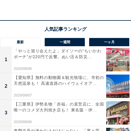
1
2
最新
一週間
一ヶ月
「やっと巡り会えたよ」ダイソーの“ちいかわ
ポーチ”が220円で反響。ぬい活＆防災...
1
2026/08/06
【愛知県】無料の動物園＆観光牧場に、市初の
天然温泉も！ 高速道路のハイウェイオア...
2
2026/08/07
【三重県】伊勢名物「赤福」の直営店に、全国
唯一のコメダ大判焼き店も！ 東名阪・伊...
3
2026/08/06
東野圭吾や湊かなえだけじゃない、「業と罪」