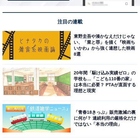
注目の連載
東野圭吾や湊かなえだけじゃな
い、「業と罪」を描く『映画ち
いかわ』から強く連想した映画
8選
20年間「駆け込み実績ゼロ」の
学校も…「こども110番の家」
は本当に必要？ PTAが直面する
理想と現実
「青春18きっぷ」販売激減の裏
に何が？ 連続利用の厳格化だけ
ではない「本当の理由」