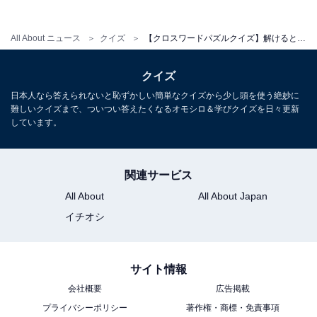
All About ニュース
クイズ
【クロスワードパズルクイズ】解けるとうれしい！ □に入るひらがなは？ ヒントは「社会の仕組み」
クイズ
日本人なら答えられないと恥ずかしい簡単なクイズから少し頭を使う絶妙に
難しいクイズまで、ついつい答えたくなるオモシロ＆学びクイズを日々更新
しています。
関連サービス
All About
All About Japan
イチオシ
サイト情報
会社概要
広告掲載
プライバシーポリシー
著作権・商標・免責事項