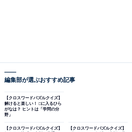
□に入るひらがなは？
・え・□・ご（縦の言葉）
・け・□・ざ・□（横の言葉）
・ざ・□・す（縦の言葉）
ヒント：世の中のお金の流れをイメージしてみましょ
う。
次ページ
正解を見る
編集部が選ぶおすすめ記事
【クロスワードパズルクイズ】
解けると楽しい！ □に入るひら
がなは？ ヒントは「学問の分
野」
【クロスワードパズルクイズ】
【クロスワードパズルクイズ】