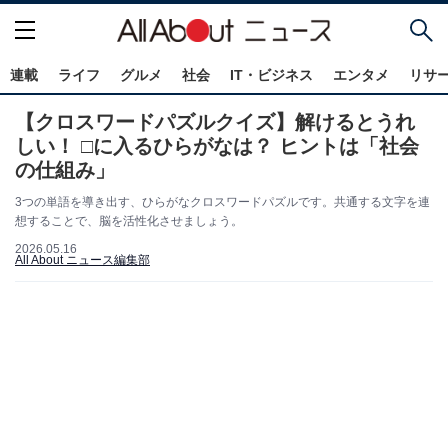
連載
ライフ
グルメ
社会
IT・ビジネス
エンタメ
リサ
【クロスワードパズルクイズ】解けるとうれ
しい！ □に入るひらがなは？ ヒントは「社会
の仕組み」
3つの単語を導き出す、ひらがなクロスワードパズルです。共通する文字を連
想することで、脳を活性化させましょう。
2026.05.16
All About ニュース編集部