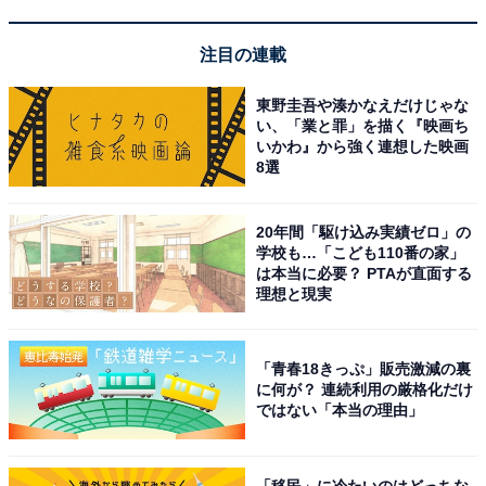
注目の連載
東野圭吾や湊かなえだけじゃな
い、「業と罪」を描く『映画ち
いかわ』から強く連想した映画
8選
20年間「駆け込み実績ゼロ」の
学校も…「こども110番の家」
は本当に必要？ PTAが直面する
理想と現実
「青春18きっぷ」販売激減の裏
に何が？ 連続利用の厳格化だけ
ではない「本当の理由」
「移民」に冷たいのはどっちな