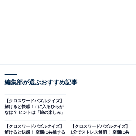
□に入るひらがなは？
・き・□・ん（縦の言葉）
・き・□・ら・□（横の言葉）
・じ・□・よ（縦の言葉）
ヒント：日々の土台となるもの思い出してみましょう。
次ページ
正解を見る
編集部が選ぶおすすめ記事
【クロスワードパズルクイズ】
解けると快感！ □に入るひらが
なは？ ヒントは「旅の楽しみ」
【クロスワードパズルクイズ】
【クロスワードパズルクイズ】
解けると快感！ 空欄に共通する
1分でストレス解消！ 空欄に共