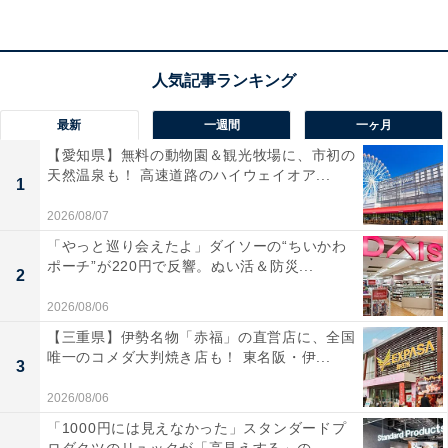
最新
一週間
一ヶ月
【愛知県】無料の動物園＆観光牧場に、市初の
天然温泉も！ 高速道路のハイウェイオア...
1
2026/08/07
「やっと巡り会えたよ」ダイソーの“ちいかわ
ポーチ”が220円で反響。ぬい活＆防災...
2
2026/08/06
【三重県】伊勢名物「赤福」の直営店に、全国
唯一のコメダ大判焼き店も！ 東名阪・伊...
3
2026/08/06
「1000円には見えなかった」スタンダードプ