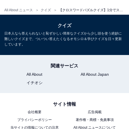
All About ニュース
クイズ
【クロスワードパズルクイズ】1分でストレス解消！ □に入るひらがなは？ ヒントは「生活の土台」
クイズ
日本人なら答えられないと恥ずかしい簡単なクイズから少し頭を使う絶妙に
難しいクイズまで、ついつい答えたくなるオモシロ＆学びクイズを日々更新
しています。
関連サービス
All About
All About Japan
イチオシ
サイト情報
会社概要
広告掲載
プライバシーポリシー
著作権・商標・免責事項
当サイトの情報についての注意
All About ニュースについて