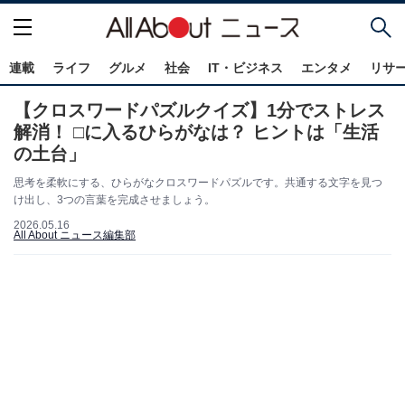
連載
ライフ
グルメ
社会
IT・ビジネス
エンタメ
リサ
【クロスワードパズルクイズ】1分でストレス
解消！ □に入るひらがなは？ ヒントは「生活
の土台」
思考を柔軟にする、ひらがなクロスワードパズルです。共通する文字を見つ
け出し、3つの言葉を完成させましょう。
2026.05.16
All About ニュース編集部