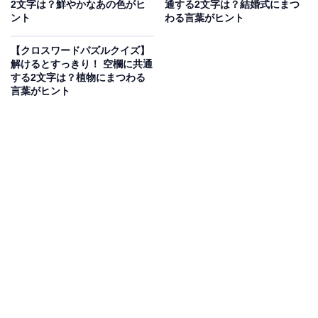
2文字は？鮮やかなあの色がヒ
通する2文字は？結婚式にまつ
ント
わる言葉がヒント
【クロスワードパズルクイズ】
解けるとすっきり！ 空欄に共通
する2文字は？植物にまつわる
言葉がヒント
こちらもおすすめ
【クロスワードパズルクイズ】解けると楽し
い！ □に入るひらがなは？ ヒントは「学問の分
野」
1
2