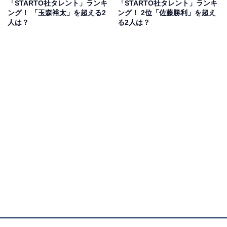
「STARTO社タレント」ランキ
「STARTO社タレント」ランキ
ング！ 「玉森裕太」を超える2
ング！ 2位「佐藤勝利」を超え
同作は、パラスポーツの車いすラグビーを題材としたド
人は？
る2人は？
ラマで、玉森さんは音楽事務所で作曲家のマネージャー
を務める坂本昊を担当。主人公の伍鉄文人とは、実は特
別な関係であることがドラマの中で明かされ、今後の鍵
を握る重要な登場人物となります。
物静かで落ち着きがある昊が玉森さんにピッタリで、ハ
マり役として人気です。
回答者からは、「作品の中で見せる“静かな存在感”と“繊
細な演技”がとても魅力的だからです」（40代女性／滋賀
県）、「演技力だけでなく、作品ごとに異なる雰囲気を
見せてくれるところが魅力です」（30代男性／茨城
県）、「イケメンだし玉森さんの独特な演技がすごく好
きです」（40代女性／東京都）などの意見が寄せられま