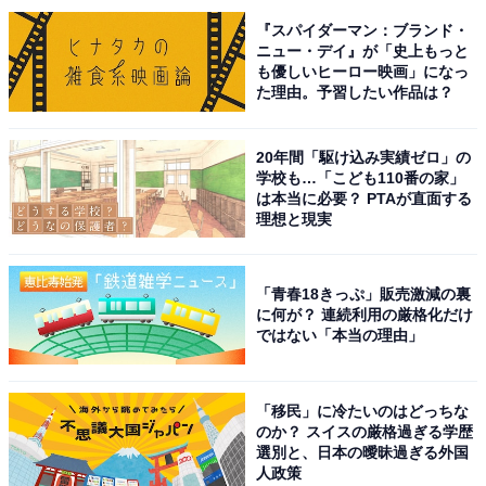
#どくさいスイッチ企画
『スパイダーマン：ブランド・
ニュー・デイ』が「史上もっと
も優しいヒーロー映画」になっ
第2回👇
https://t.co/MnqPKlPi7a
た理由。予習したい作品は？
pic.twitter.com/BEf3x913BV
— NHKドラマ (@nhk_dramas)
May 11, 2026
20年間「駆け込み実績ゼロ」の
学校も…「こども110番の家」
は本当に必要？ PTAが直面する
1位に選ばれたのは中島健人さんでした。中島さんは、
理想と現実
『コンビニ兄弟 テンダネス門司港こがね村店』（NHK総
合）で主演を務めています。
「青春18きっぷ」販売激減の裏
に何が？ 連続利用の厳格化だけ
ではない「本当の理由」
町田そのこさんの同名小説が原作のドラマで、北九州
市・門司港にあるコンビニが舞台。コンビニで働く人た
ちとお客さんを中心にストーリーが展開する、ハートフ
「移民」に冷たいのはどっちな
ル＆ミステリアス＆ヒューマンコメディー作品となりま
のか？ スイスの厳格過ぎる学歴
選別と、日本の曖昧過ぎる外国
す。
人政策