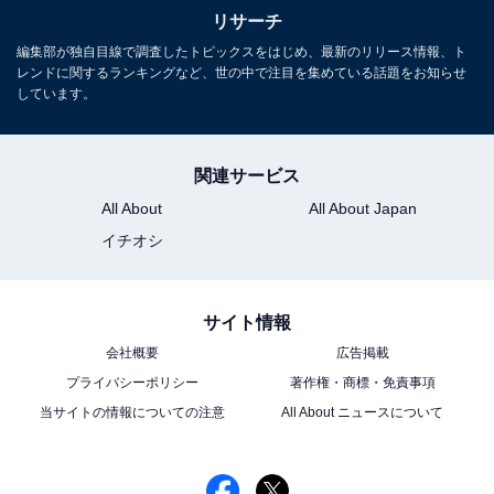
リサーチ
編集部が独自目線で調査したトピックスをはじめ、最新のリリース情報、ト
レンドに関するランキングなど、世の中で注目を集めている話題をお知らせ
しています。
※回答者コメントは原文ママです
関連サービス
この記事の執筆者：
ゆるま 小林
All About
All About Japan
元テレビ局スタッフ
イチオシ
長年に渡ってテレビ局でバラエティー番組、情報番組などを制作。
その後、フリーランスの編集・ライターに転身。芸能情報に精通
し、週刊誌、ネットニュースでテレビや芸能人に関するコラムなど
...続きを読む
サイト情報
を執筆。編集プロダクション「ゆるま」を立ち上げる。
会社概要
広告掲載
プライバシーポリシー
著作権・商標・免責事項
10位までの全ランキング結果を見
次ページ
当サイトの情報についての注意
All About ニュースについて
る