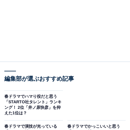
View this post on Instagram
編集部が選ぶおすすめ記事
春ドラマでハマり役だと思う
「STARTO社タレント」ランキ
2位に選ばれたのは、Kis-My-Ft2の玉森裕太さんでした。
ング！ 2位「井ノ原快彦」を抑
えた1位は？
玉森さんは、堤真一さんが主演を務める日曜劇場
『GIFT』（TBS系）に出演中です。
春ドラマで演技が光っている
春ドラマでかっこいいと思う