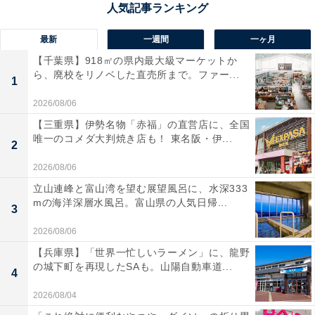
した。
最新
一週間
一ヶ月
【千葉県】918㎡の県内最大級マーケットか
ら、廃校をリノベした直売所まで。ファー...
玉森裕太さんに関する商品をAmazonで見る
1
2026/08/06
【三重県】伊勢名物「赤福」の直営店に、全国
唯一のコメダ大判焼き店も！ 東名阪・伊...
2
2026/08/06
立山連峰と富山湾を望む展望風呂に、水深333
mの海洋深層水風呂。富山県の人気日帰...
3
2026/08/06
【兵庫県】「世界一忙しいラーメン」に、龍野
の城下町を再現したSAも。山陽自動車道...
4
2026/08/04