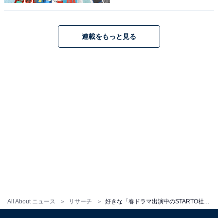
中島さんは、いつでもフェロモンがダダ漏れの、超イケ
メンコンビニ店長・志波三彦を担当。さらに、三彦の
連載をもっと見る
兄・志波二彦も演じ、一人二役に挑戦中です。性格もビ
ジュアルも正反対の兄弟をしっかりと演じ分け、高評価
を受けています。
回答者からは、「何をやらせてもかっこいいなと思っ
た」（40代女性／神奈川県）、「かっこいいし、演技力
も抜群なので毎回ドラマを楽しみにしています」（50代
女性／長野県）、「顔がとてもきれいなのと、カリスマ
性があるから」（20代女性／岡山県）などの意見が寄せ
られました。
All About ニュース
リサーチ
好きな「春ドラマ出演中のSTARTO社タレント」ランキング！ 2位「玉森裕太」を抑えた1位は？
中島健人さんに関する商品をAmazonで見る