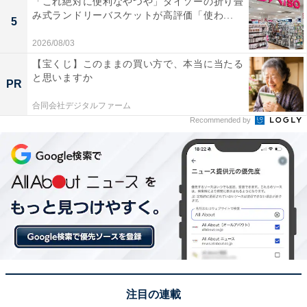
「これ絶対に便利なやつや」ダイソーの折り畳
み式ランドリーバスケットが高評価「使わ...
5
2026/08/03
1位：中島健人（『コンビニ兄弟 テンダネス門司
【宝くじ】このままの買い方で、本当に当たる
港こがね村店』）／76票
と思いますか
PR
合同会社デジタルファーム
Recommended by
ドラマ10【
#コンビニ兄弟
】🏪👬
総合・毎週火曜夜10時(全10回)
＼💐明日第３回💐／
【フェロモン・ミツ】in テンダネス🌷
【ワイルド・ツギ】in 門司港🚚🐥
対照的な２人の兄弟バディを熱演中❗️
注目の連載
オフショットをお届けします✨
#中島健人