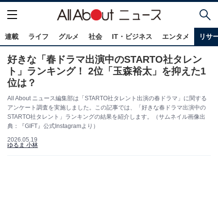
連載
ライフ
グルメ
社会
IT・ビジネス
エンタメ
リサ
好きな「春ドラマ出演中のSTARTO社タレン
ト」ランキング！ 2位「玉森裕太」を抑えた1
位は？
All About ニュース編集部は「STARTO社タレント出演の春ドラマ」に関する
アンケート調査を実施しました。この記事では、「好きな春ドラマ出演中の
STARTO社タレント」ランキングの結果を紹介します。（サムネイル画像出
典：『GIFT』公式Instagramより）
2026.05.19
ゆるま 小林