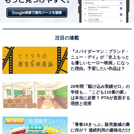
注目の連載
『スパイダーマン：ブランド・
こちらもおすすめ
ニュー・デイ』が「史上もっと
一日遊べる「温泉テーマパーク」ランキング！
も優しいヒーロー映画」になっ
2位は「箱根小涌園ユネッサン」、では1位は？
た理由。予習したい作品は？
20年間「駆け込み実績ゼロ」の
学校も…「こども110番の家」
は本当に必要？ PTAが直面する
理想と現実
「青春18きっぷ」販売激減の裏
1
2
に何が？ 連続利用の厳格化だけ