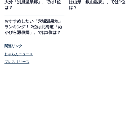
大分「別府温泉郷」、では1位
は山形「銀山温泉」、では1位
は？
は？
1位：横浜ランドマークタワー69階展望フロア「ス
おすすめしたい「穴場温泉地」
カイガーデン」（神奈川県）
ランキング！ 2位は北海道「ぬ
かびら源泉郷」、では1位は？
関連リンク
じゃらんニュース
プレスリリース