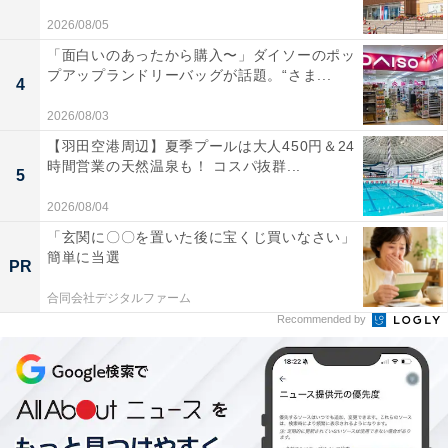
この記事の執筆者：
All About ニュース編集
2026/08/05
部
「面白いのあったから購入〜」ダイソーのポッ
プアップランドリーバッグが話題。“さま...
4
「All About ニュース」は、ネットの話題から世の中の動きまで、暮
らしの中にあふれる「なぜ？」「どうして？」を分かりやすく伝え
2026/08/03
るAll About発のニュースメディアです。お金や仕事、恋愛、ITに関
...続きを読む
【羽田空港周辺】夏季プールは大人450円＆24
する疑問に対して専門家が分かりやすく回答するほか、エンタメ情
時間営業の天然温泉も！ コスパ抜群...
報やSNSで話題のトピックスを紹介しています。
5
2026/08/04
10位までの全ランキング結果を見
次ページ
る
「玄関に〇〇を置いた後に宝くじ買いなさい」
簡単に当選
PR
合同会社デジタルファーム
Recommended by