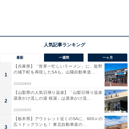
横浜ランドマークタワー69階展望フロア「スカイガーデン」（写真はイメ
ージです）
1位は、地上273mから横浜を一望できる「横浜ランドマ
ークタワー」69階展望フロアの「スカイガーデン」でし
た。
天気が良く空気が澄んだ冬の朝や夕方には、西側の街並
最新
一週間
一ヶ月
みの向こうに富士山が浮かぶ幻想的な光景を楽しむこと
【兵庫県】「世界一忙しいラーメン」に、龍野
ができます。カフェや階段状の席も完備されており、ド
の城下町を再現したSAも。山陽自動車道...
1
リンクを片手に絶景をゆったり眺められる点も高く評価
されました。
2026/08/04
【山梨県の人気日帰り温泉】「山梨日帰り温泉
あわせて読みたい
源泉かけ流しの湯 桜湯」は源泉かけ流...
2
なぜローソン前に外国人の行列が!? 富士山の
2026/08/05
新人気スポットでその謎に迫る
【栃木県】アウトレット近くのSAに、600㎡の
広々ドッグランも！ 東北自動車道の...
3