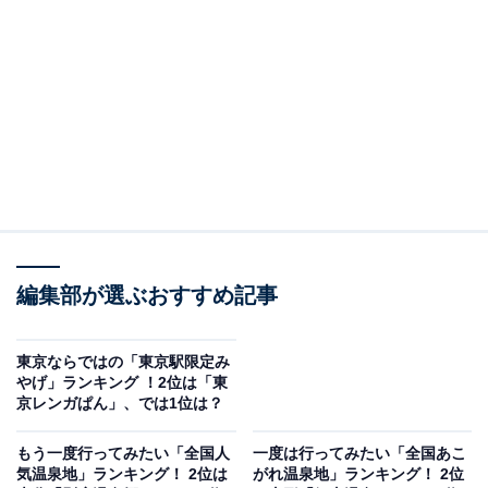
山頂にある展望台の「大見晴台」からは丹沢の山々とと
もに富士山を望むことができ、ケーブルカー利用でアク
セスしやすい点も魅力です。特に冬至の時期は、夕日が
富士山頂に重なる“ダイヤモンド富士”が見られる絶好の
タイミングとして人気を集めています。
編集部が選ぶおすすめ記事
東京ならではの「東京駅限定み
やげ」ランキング ！2位は「東
京レンガぱん」、では1位は？
もう一度行ってみたい「全国人
一度は行ってみたい「全国あこ
気温泉地」ランキング！ 2位は
がれ温泉地」ランキング！ 2位