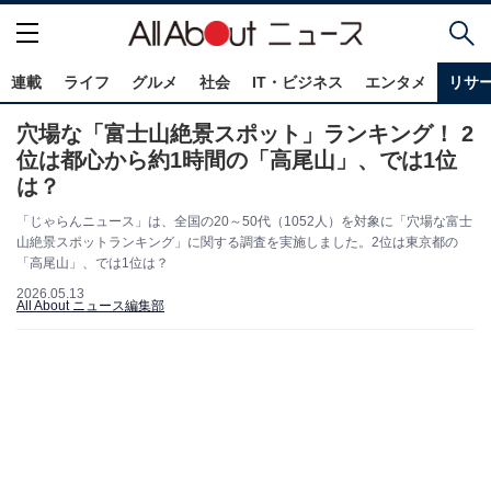
連載
ライフ
グルメ
社会
IT・ビジネス
エンタメ
リサ
穴場な「富士山絶景スポット」ランキング！ 2
位は都心から約1時間の「高尾山」、では1位
は？
「じゃらんニュース」は、全国の20～50代（1052人）を対象に「穴場な富士
山絶景スポットランキング」に関する調査を実施しました。2位は東京都の
「高尾山」、では1位は？
2026.05.13
All About ニュース編集部