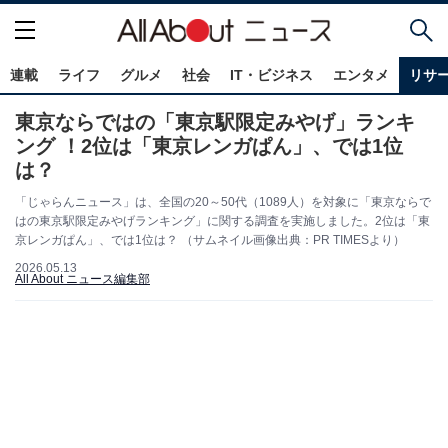
連載
ライフ
グルメ
社会
IT・ビジネス
エンタメ
リサ
東京ならではの「東京駅限定みやげ」ランキ
ング ！2位は「東京レンガぱん」、では1位
は？
「じゃらんニュース」は、全国の20～50代（1089人）を対象に「東京ならで
はの東京駅限定みやげランキング」に関する調査を実施しました。2位は「東
京レンガぱん」、では1位は？ （サムネイル画像出典：PR TIMESより）
2026.05.13
All About ニュース編集部