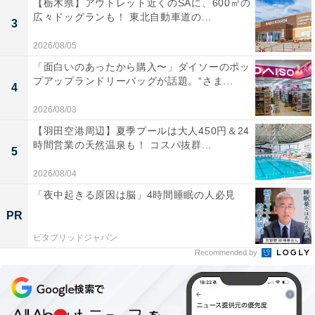
【栃木県】アウトレット近くのSAに、600㎡の
広々ドッグランも！ 東北自動車道の...
3
2026/08/05
「面白いのあったから購入〜」ダイソーのポッ
プアップランドリーバッグが話題。“さま...
4
2026/08/03
【羽田空港周辺】夏季プールは大人450円＆24
時間営業の天然温泉も！ コスパ抜群...
5
2026/08/04
「夜中起きる原因は脳」4時間睡眠の人必見
PR
ビタブリッドジャパン
Recommended by