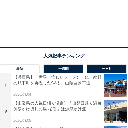
最新
一週間
一ヶ月
【兵庫県】「世界一忙しいラーメン」に、龍野
の城下町を再現したSAも。山陽自動車道...
1
2026/08/04
【山梨県の人気日帰り温泉】「山梨日帰り温泉
源泉かけ流しの湯 桜湯」は源泉かけ流...
2
2026/08/05