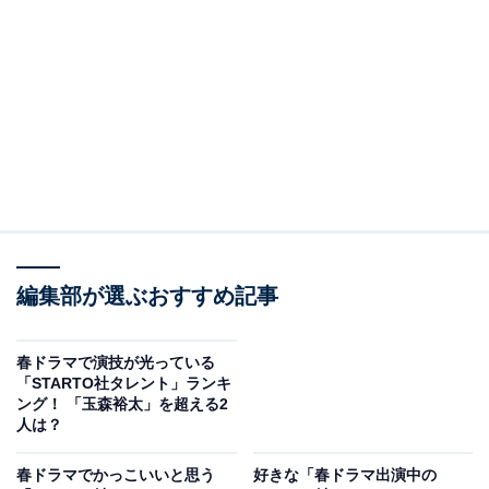
View this post on Instagram
2位は、日曜劇場『GIFT』（TBS系）でした。堤真一さ
編集部が選ぶおすすめ記事
んが主演を務める作品で、主要キャストとしてKis-My-
Ft2の玉森裕太さんが出演しています。
春ドラマで演技が光っている
「STARTO社タレント」ランキ
ング！ 「玉森裕太」を超える2
パラスポーツである車いすラグビーを舞台としたドラマ
人は？
で、玉森さんは音楽事務所で作曲家のマネージャーを担
当する坂本昊を演じています。音大を卒業するも周囲と
春ドラマでかっこいいと思う
好きな「春ドラマ出演中の