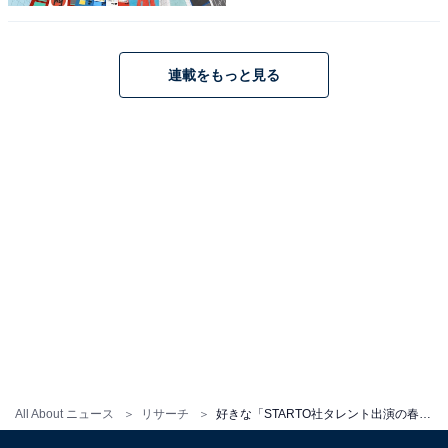
回答者からは、「海人くんの味が出ていて良いなと思
う」（30代女性／茨城県）、「主演の佐藤二朗さんの演
技が好きで観たら、たまたま中村海人くんがでてた」
連載をもっと見る
（20代女性／沖縄県）、「コミカル要素もあり、なんだ
か笑える」（40代女性／兵庫県）などの意見が寄せられ
ました。
『夫婦別姓刑事』に関する商品をAmazonで見る
※回答者コメントは原文ママです
この記事の執筆者：
ゆるま 小林
All About ニュース
リサーチ
好きな「STARTO社タレント出演の春ドラマ」ランキング！ 2位『GIFT』、では1位は？
元テレビ局スタッフ