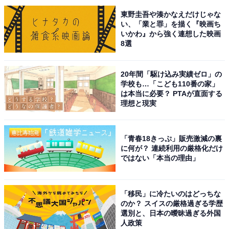
東野圭吾や湊かなえだけじゃな
い、「業と罪」を描く『映画ち
いかわ』から強く連想した映画
8選
1位は『夫婦別姓刑事』（フジテレビ系）でした。佐藤
二朗さんと橋本愛さんがダブル主演を務めるドラマで、
20年間「駆け込み実績ゼロ」の
Travis Japanの中村海人さんが出演しています。
学校も…「こども110番の家」
は本当に必要？ PTAが直面する
理想と現実
同作は、主人公の刑事・四方田誠と鈴木明日香が、夫婦
であることを隠しながら事件解決に奔走する、コメディ
ーと考察要素が交錯したミステリードラマです。
「青春18きっぷ」販売激減の裏
に何が？ 連続利用の厳格化だけ
ではない「本当の理由」
中村さんは、2人の同僚となる強行犯係の刑事・池田絆
を担当。ノリの軽い若手ながら、実は鋭い観察眼を持つ
刑事で、結婚していると知らず明日香に好意を寄せてい
「移民」に冷たいのはどっちな
のか？ スイスの厳格過ぎる学歴
るキャラクターを演じています。
選別と、日本の曖昧過ぎる外国
人政策