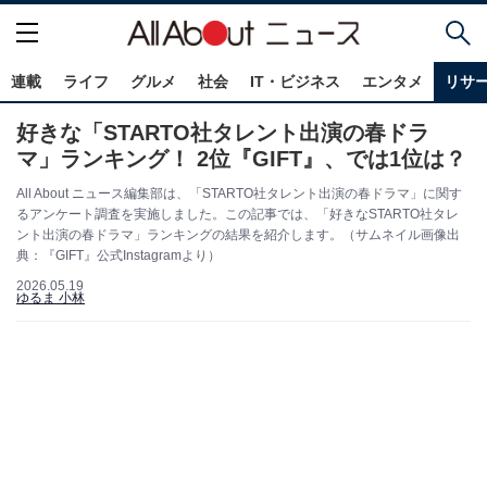
連載
ライフ
グルメ
社会
IT・ビジネス
エンタメ
リサ
好きな「STARTO社タレント出演の春ドラ
マ」ランキング！ 2位『GIFT』、では1位は？
All About ニュース編集部は、「STARTO社タレント出演の春ドラマ」に関す
るアンケート調査を実施しました。この記事では、「好きなSTARTO社タレ
ント出演の春ドラマ」ランキングの結果を紹介します。（サムネイル画像出
典：『GIFT』公式Instagramより）
2026.05.19
ゆるま 小林