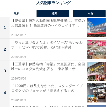
最新
一週間
一ヶ月
【愛知県】無料の動物園＆観光牧場に、市初の
天然温泉も！ 高速道路のハイウェイオア...
1
2026/08/07
「やっと巡り会えたよ」ダイソーの“ちいかわ
ポーチ”が220円で反響。ぬい活＆防災...
2
2026/08/06
【三重県】伊勢名物「赤福」の直営店に、全国
唯一のコメダ大判焼き店も！ 東名阪・伊...
3
2026/08/06
「1000円には見えなかった」スタンダードプ
ロダクツのリュックが「高見えする」の...
4
1位：『夫婦別姓刑事』／52票
2026/08/03