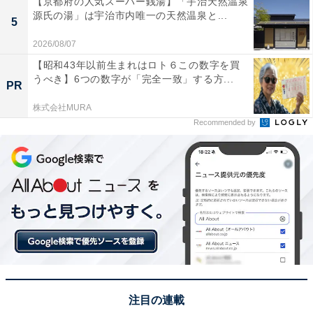
【京都府の人気スーパー銭湯】「宇治天然温泉
源氏の湯」は宇治市内唯一の天然温泉と...
5
2026/08/07
【昭和43年以前生まれはロト６この数字を買
うべき】6つの数字が「完全一致」する方...
PR
株式会社MURA
Recommended by
View this post on Instagram
注目の連載