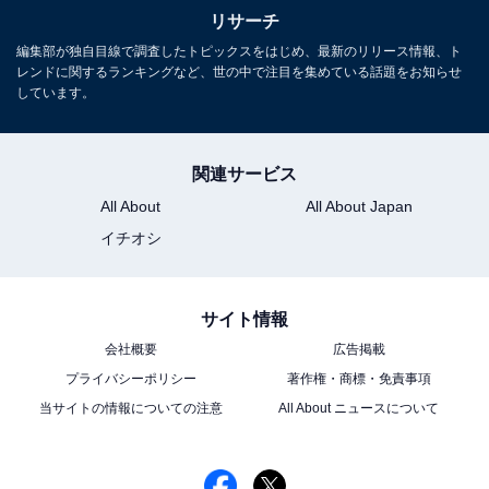
長年に渡ってテレビ局でバラエティー番組、情報番組などを制作。
リサーチ
その後、フリーランスの編集・ライターに転身。芸能情報に精通
編集部が独自目線で調査したトピックスをはじめ、最新のリリース情報、ト
し、週刊誌、ネットニュースでテレビや芸能人に関するコラムなど
...続きを読む
レンドに関するランキングなど、世の中で注目を集めている話題をお知らせ
を執筆。編集プロダクション「ゆるま」を立ち上げる。
しています。
10位までの全ランキング結果を見
次ページ
関連サービス
る
All About
All About Japan
イチオシ
サイト情報
会社概要
広告掲載
プライバシーポリシー
著作権・商標・免責事項
当サイトの情報についての注意
All About ニュースについて