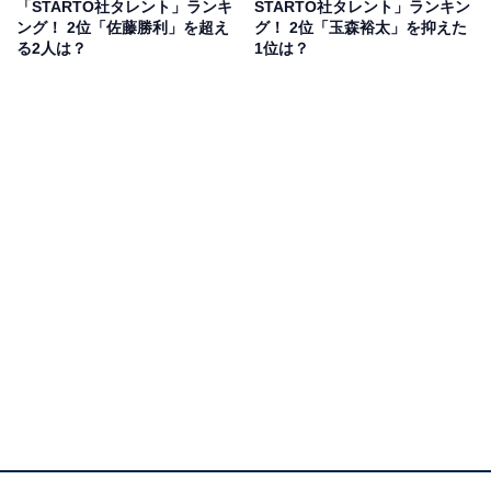
「STARTO社タレント」ランキ
STARTO社タレント」ランキン
の才能の差を感じ、満たされない日々を送っているキャ
ング！ 2位「佐藤勝利」を超え
グ！ 2位「玉森裕太」を抑えた
ラクターです。
る2人は？
1位は？
主人公・伍鉄文人とは特別な関係であることが明かされ
るなど、玉森さんは今後の展開でも存在感を発揮しそう
です。
回答者からは、「車椅子ラグビーで、パラスポーツに興
味を持って見てる」（30代女性／東京都）、「玉森裕太
がかっこいいから」（20代女性／静岡県）、「さすが日
曜劇場という感じの作品でとてもおもしろいです」（30
代女性／埼玉県）などの意見が寄せられました。
『GIFT』に関する商品をAmazonで見る