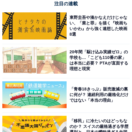
注目の連載
東野圭吾や湊かなえだけじゃな
い、「業と罪」を描く『映画ち
いかわ』から強く連想した映画
8選
20年間「駆け込み実績ゼロ」の
学校も…「こども110番の家」
は本当に必要？ PTAが直面する
理想と現実
「青春18きっぷ」販売激減の裏
に何が？ 連続利用の厳格化だけ
ではない「本当の理由」
「移民」に冷たいのはどっちな
のか？ スイスの厳格過ぎる学歴
選別と、日本の曖昧過ぎる外国