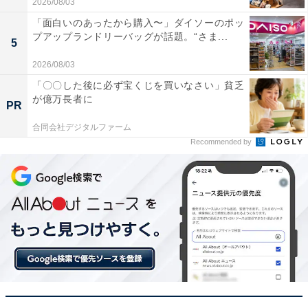
2026/08/03
「面白いのあったから購入〜」ダイソーのポッ
プアップランドリーバッグが話題。“さま...
5
2026/08/03
「〇〇した後に必ず宝くじを買いなさい」貧乏
が億万長者に
PR
合同会社デジタルファーム
Recommended by