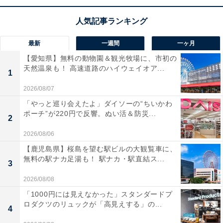
最新
一週間
一ヶ月
こちらもおすすめ
【愛知県】無料の動物園＆観光牧場に、市初の
【アナグラムクイズ】解けるとスッキリ！「き
天然温泉も！ 高速道路のハイウェイオア...
づ ん な か」を並び替えると？ 1分以内で挑戦
1
しよう
2026/08/07
「やっと巡り会えたよ」ダイソーの“ちいかわ
ポーチ”が220円で反響。ぬい活＆防災...
2
2026/08/06
【鹿児島県】桜島を望む駅ビルの大観覧車に、
無料の駅ナカ足湯も！ 駅ナカ・駅直結ス...
3
1
2
2026/08/08
「1000円には見えなかった」スタンダードプ
ロダクツのリュックが「高見えする」の...
4