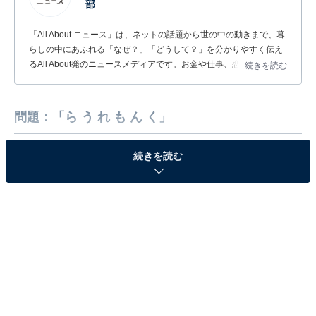
部
「All About ニュース」は、ネットの話題から世の中の動きまで、暮
らしの中にあふれる「なぜ？」「どうして？」を分かりやすく伝え
るAll About発のニュースメディアです。お金や仕事、恋愛、ITに関
...続きを読む
する疑問に対して専門家が分かりやすく回答するほか、エンタメ情
報やSNSで話題のトピックスを紹介しています。
問題：「ら う れ も ん く」
続きを読む