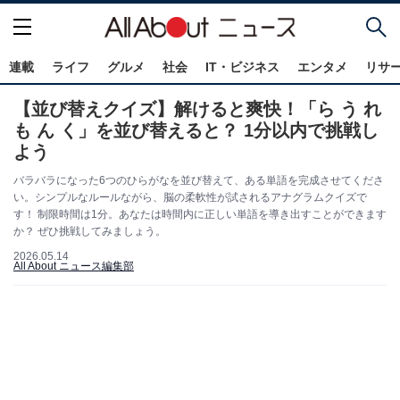
連載
ライフ
グルメ
社会
IT・ビジネス
エンタメ
リサ
【並び替えクイズ】解けると爽快！「ら う れ
も ん く」を並び替えると？ 1分以内で挑戦し
よう
バラバラになった6つのひらがなを並び替えて、ある単語を完成させてくださ
い。シンプルなルールながら、脳の柔軟性が試されるアナグラムクイズで
す！ 制限時間は1分。あなたは時間内に正しい単語を導き出すことができます
か？ ぜひ挑戦してみましょう。
2026.05.14
All About ニュース編集部