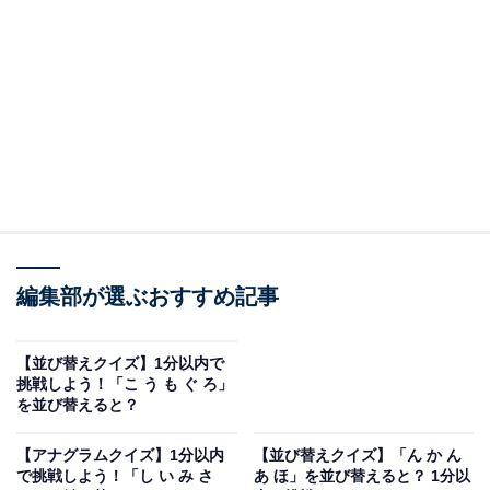
問題：ら う れ も ん く を並び替えると？
次のひらがなを並び替えてできる単語を考えてみましょ
う。
ら う れ も ん く
編集部が選ぶおすすめ記事
ヒント：最後の文字は「う」
あわせて読みたい
【並び替えクイズ】1分以内で
挑戦しよう！「こ う も ぐ ろ」
【並び替えクイズ】1分以内で挑戦しよう！
を並び替えると？
「こ う も ぐ ろ」を並び替えると？
【アナグラムクイズ】1分以内
【並び替えクイズ】「ん か ん
で挑戦しよう！「し い み さ
あ ほ」を並び替えると？ 1分以
あわせて読みたい