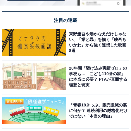
回答者コメント
注目の連載
「県庁所在地である盛岡。その駅前となるとやっぱ
り栄えてて岩手の美味しい料理やいい居酒屋など
東野圭吾や湊かなえだけじゃな
い、「業と罪」を描く『映画ち
色々巡れそうだから」(20代男性／兵庫県)
いかわ』から強く連想した映画
8選
「駅からのアクセスが抜群に良く、盛岡冷麺の名店
20年間「駆け込み実績ゼロ」の
学校も…「こども110番の家」
などが密集しているので、観光や出張の際にも立ち
は本当に必要？ PTAが直面する
寄りやすいから」(30代女性／長崎県)
理想と現実
「青春18きっぷ」販売激減の裏
「飲食店や居酒屋、土産店などが集まり、岩手なら
に何が？ 連続利用の厳格化だけ
ではない「本当の理由」
ではのグルメや地酒を楽しめるエリアです。駅から
アクセスしやすく、にぎやかな街並みを散策しなが