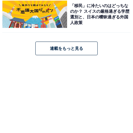
ら食事を満喫したいと思いました」(30代男性／埼
「移民」に冷たいのはどっちな
のか？ スイスの厳格過ぎる学歴
玉県)
選別と、日本の曖昧過ぎる外国
人政策
※回答者からのコメントは原文ママです
連載をもっと見る
※記事内容は執筆時点のものです。最新の内容をご確認
ください
あわせて読みたい
好き＆行ってみたい「北海道のローカルチェ
ーン」ランキング！ 2位「セイコーマート」
を抑えた1位は？【2026年調査】
次ページ
5位までのランキング結果を見る