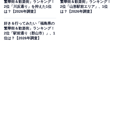
繁華街＆歓楽街」ランキング！
繁華街＆歓楽街」ランキング！
見を断定的に示すものではありません
2位「川反通り」を抑えた1位
2位「山形駅前エリア」、1位
は？【2026年調査】
は？【2026年調査】
好き＆行ってみたい「福島県の
2位：大通商店街（盛岡市）／75票
繁華街＆歓楽街」ランキング！
2位「駅前通り（郡山市）」、1
位は？【2026年調査】
2位は、盛岡市の中心部に位置する「大通商店街」で
す。ファッションビルや飲食店、老舗の専門店が立ち並
ぶ県内最大の繁華街。歩行者天国が行われることもあ
り、買い物客から夜の宴会まで、幅広い層で常ににぎわ
いを見せる、盛岡の活気を象徴するエリアです。
回答者コメント
「飲食店も多いし盛岡に行った際には必ず通る道で
好き」(40代男性／神奈川県)