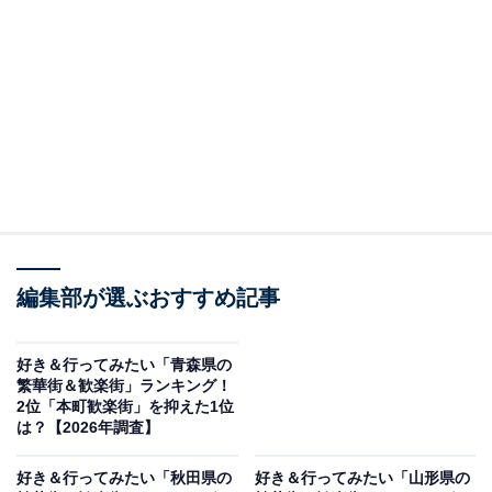
＞5位までの全ランキング結果を見る
この記事の執筆者：
坂上 恵
All About ニュースの編集者。オールアバウトに入社後、SNSトレン
ドにフォーカスした記事執筆やSEOライティングの経験を経て、の
ちにAll About ニュースチームのメンバーに加入。現在は旅行・カル
...続きを読む
チャー・エンタメなどを中心に企画編集を担当。東京都出身。居酒
屋巡りとスポーツ観戦が生きがい。
調査概要
編集部が選ぶおすすめ記事
調査期間：2026年5月7〜8日
調査方法：インターネット調査
好き＆行ってみたい「青森県の
調査対象：全国20〜60代の男女250人
繁華街＆歓楽街」ランキング！
2位「本町歓楽街」を抑えた1位
は？【2026年調査】
※本調査は全国250人を対象に実施したもので、結
果は回答者の意見を集計したものであり、全体の意
好き＆行ってみたい「秋田県の
好き＆行ってみたい「山形県の