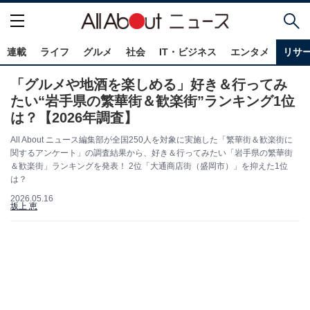
連載
ライフ
グルメ
社会
IT・ビジネス
エンタメ
リサ
「グルメや地酒を楽しめる」好き＆行ってみ
たい“岩手県の繁華街＆歓楽街”ランキング1位
は？【2026年調査】
All About ニュース編集部が全国250人を対象に実施した「繁華街＆歓楽街に
関するアンケート」の調査結果から、好き＆行ってみたい「岩手県の繁華街
＆歓楽街」ランキングを発表！ 2位「大通商店街（盛岡市）」を抑えた1位
は？
2026.05.16
坂上 恵