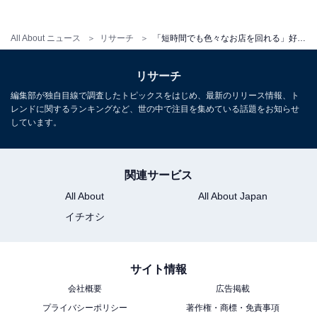
All About ニュース
リサーチ
「短時間でも色々なお店を回れる」好き＆行ってみたい“青森県の繁華街＆歓楽街”ランキング1位は？【2026年調査】
リサーチ
編集部が独自目線で調査したトピックスをはじめ、最新のリリース情報、ト
レンドに関するランキングなど、世の中で注目を集めている話題をお知らせ
しています。
関連サービス
All About
All About Japan
イチオシ
こちらもおすすめ
好き＆行ってみたい「北海道の繁華街＆歓楽
サイト情報
街」ランキング！ 2位「五稜郭エリア」、1位
会社概要
広告掲載
は？【2026年調査】
プライバシーポリシー
著作権・商標・免責事項