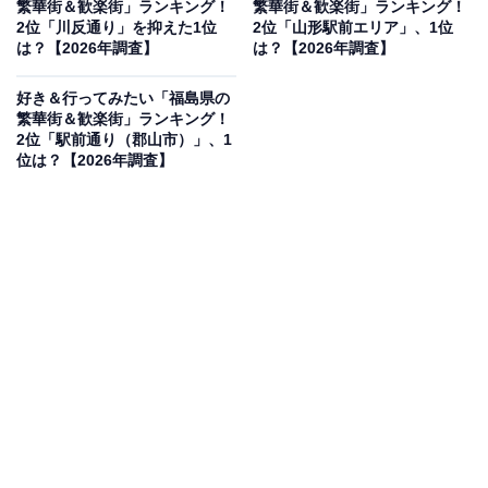
繁華街＆歓楽街」ランキング！
繁華街＆歓楽街」ランキング！
見を断定的に示すものではありません
2位「川反通り」を抑えた1位
2位「山形駅前エリア」、1位
は？【2026年調査】
は？【2026年調査】
好き＆行ってみたい「福島県の
2位：本町歓楽街（青森市）／58票
繁華街＆歓楽街」ランキング！
2位「駅前通り（郡山市）」、1
位は？【2026年調査】
2位は、県庁所在地・青森市の中心部に位置する「本町
（ほんちょう）歓楽街」です。青森駅からほど近く、地
元産の地酒や新鮮な郷土料理を味わえる居酒屋が集中し
ています。夏の「青森ねぶた祭」の時期には、運行ルー
トからも近く、祭りの熱気そのままに多くの人々が訪れ
るエリアです。
回答者コメント
「飲食店が立ち並ぶエリアですが、近くには商業施
設やイベント会場もあり、昼間は落ち着いた雰囲気