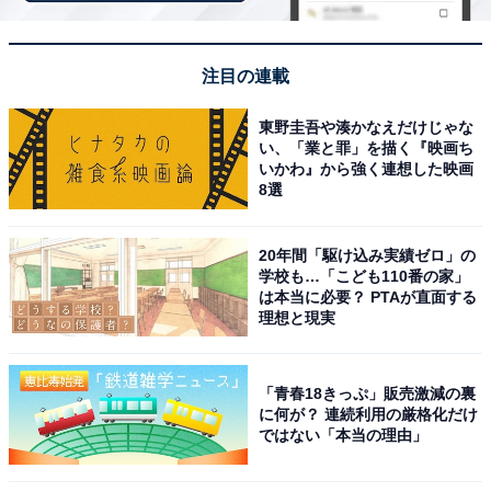
する人気スポットです。
回答者コメント
注目の連載
「飲み歩きが好きなので、みろく横丁はぜひとも行
東野圭吾や湊かなえだけじゃな
い、「業と罪」を描く『映画ち
きたいです」(30代女性／兵庫県)
いかわ』から強く連想した映画
8選
「20軒以上の屋台が並びB級グルメを味わうことが
20年間「駆け込み実績ゼロ」の
学校も…「こども110番の家」
できるから」(40代女性／兵庫県)
は本当に必要？ PTAが直面する
理想と現実
「屋台形式で様々なお店が集まっているという点に
「青春18きっぷ」販売激減の裏
惹かれました。地元の人と交流しながら食事ができ
に何が？ 連続利用の厳格化だけ
ではない「本当の理由」
る雰囲気があり、観光としても楽しそうだと感じて
います。コンパクトなエリアに個性的なお店が集ま