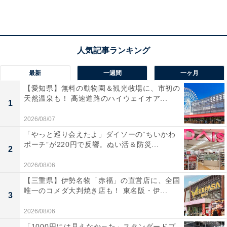
で家族でも散策しやすく、地元グルメを味わえるお
店が豊富だからです」(30代女性／埼玉県)
「青森市最大級の歓楽街で、居酒屋や郷土料理店が
最新
一週間
一ヶ月
たくさんあるので食べ歩きに良さそう」(50代女性
【愛知県】無料の動物園＆観光牧場に、市初の
／広島県)
天然温泉も！ 高速道路のハイウェイオア...
1
2026/08/07
「やっと巡り会えたよ」ダイソーの“ちいかわ
「昭和レトロな飲み屋街でおいしいお酒と海産物を
ポーチ”が220円で反響。ぬい活＆防災...
2
味わいたいです」(50代男性／埼玉県)
2026/08/06
【三重県】伊勢名物「赤福」の直営店に、全国
唯一のコメダ大判焼き店も！ 東名阪・伊...
3
2026/08/06
「1000円には見えなかった」スタンダードプ