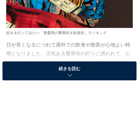
好き＆行ってみたい「青森県の繁華街＆歓楽街」ランキング
日が長くなるにつれて屋外での飲食や散策が心地よい時
期となりました。活気ある繁華街の灯りに誘われて、心
ときめくひとときを過ごせる場所はどこなのか気になり
続きを読む
ますよね。
All About ニュース編集部では、2026年5月7〜8日の期
間、全国20〜60代の男女250人を対象に、繁華街＆歓楽
街に関するアンケートを実施しました。その中から、好
き＆行ってみたい「青森県の繁華街＆歓楽街」ランキン
グの結果をご紹介します。