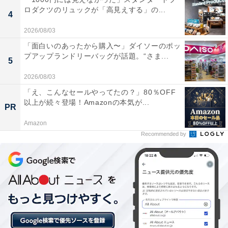
ロダクツのリュックが「高見えする」の...
4
2026/08/03
「面白いのあったから購入〜」ダイソーのポッ
プアップランドリーバッグが話題。“さま...
5
2026/08/03
「え、こんなセールやってたの？」80％OFF
以上が続々登場！Amazonの本気が...
PR
Amazon
1位：八戸屋台村みろく横丁（八戸市）／88票
Recommended by
1位は八戸市の「八戸屋台村みろく横丁」が選ばれまし
た。八戸駅から中心街へとつながる小路に、個性豊かな
屋台がずらりと並びます。三陸の海の幸やせんべい汁な
ど、八戸ならではの味を隣り合った人同士で楽しむ屋台
文化が魅力。観光客からも高い支持を得る、青森を代表