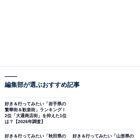
＞10位までの全ランキング結果を見る
この記事の執筆者：
坂上 恵
All About ニュースの編集者。オールアバウトに入社後、SNSトレン
ドにフォーカスした記事執筆やSEOライティングの経験を経て、の
ちにAll About ニュースチームのメンバーに加入。現在は旅行・カル
...続きを読む
チャー・エンタメなどを中心に企画編集を担当。東京都出身。居酒
屋巡りとスポーツ観戦が生きがい。
調査概要
編集部が選ぶおすすめ記事
調査期間：2026年5月7〜8日
調査方法：インターネット調査
好き＆行ってみたい「岩手県の
調査対象：全国20〜60代の男女250人
繁華街＆歓楽街」ランキング！
2位「大通商店街」を抑えた1位
は？【2026年調査】
※本調査は全国250人を対象に実施したもので、結
果は回答者の意見を集計したものであり、全体の意
好き＆行ってみたい「秋田県の
好き＆行ってみたい「山形県の