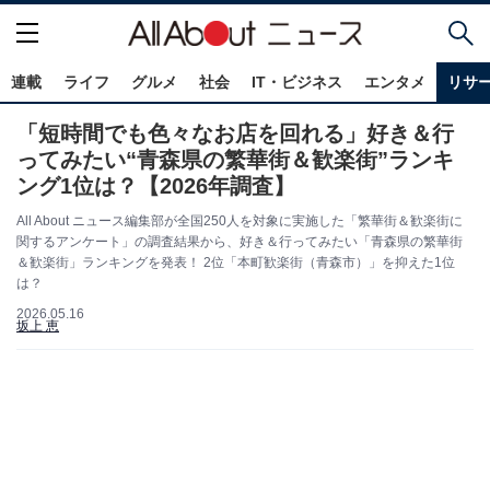
連載
ライフ
グルメ
社会
IT・ビジネス
エンタメ
リサ
「短時間でも色々なお店を回れる」好き＆行
ってみたい“青森県の繁華街＆歓楽街”ランキ
ング1位は？【2026年調査】
All About ニュース編集部が全国250人を対象に実施した「繁華街＆歓楽街に
関するアンケート」の調査結果から、好き＆行ってみたい「青森県の繁華街
＆歓楽街」ランキングを発表！ 2位「本町歓楽街（青森市）」を抑えた1位
は？
2026.05.16
坂上 恵