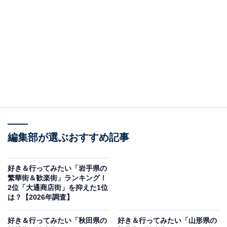
＞10位までの全ランキング結果を見る
この記事の執筆者：
坂上 恵
All About ニュースの編集者。オールアバウトに入社後、SNSトレン
ドにフォーカスした記事執筆やSEOライティングの経験を経て、の
ちにAll About ニュースチームのメンバーに加入。現在は旅行・カル
...続きを読む
チャー・エンタメなどを中心に企画編集を担当。東京都出身。居酒
屋巡りとスポーツ観戦が生きがい。
調査概要
編集部が選ぶおすすめ記事
調査期間：2026年5月7〜8日
調査方法：インターネット調査
好き＆行ってみたい「岩手県の
調査対象：全国20〜60代の男女250人
繁華街＆歓楽街」ランキング！
2位「大通商店街」を抑えた1位
は？【2026年調査】
※本調査は全国250人を対象に実施したもので、結
果は回答者の意見を集計したものであり、全体の意
好き＆行ってみたい「秋田県の
好き＆行ってみたい「山形県の