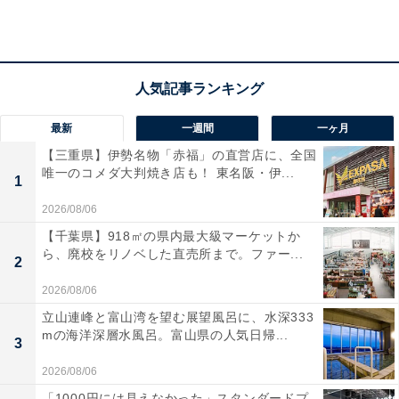
で家族でも散策しやすく、地元グルメを味わえるお
店が豊富だからです」(30代女性／埼玉県)
「青森市最大級の歓楽街で、居酒屋や郷土料理店が
最新
一週間
一ヶ月
たくさんあるので食べ歩きに良さそう」(50代女性
【三重県】伊勢名物「赤福」の直営店に、全国
／広島県)
唯一のコメダ大判焼き店も！ 東名阪・伊...
1
2026/08/06
【千葉県】918㎡の県内最大級マーケットか
「昭和レトロな飲み屋街でおいしいお酒と海産物を
ら、廃校をリノベした直売所まで。ファー...
2
味わいたいです」(50代男性／埼玉県)
2026/08/06
立山連峰と富山湾を望む展望風呂に、水深333
mの海洋深層水風呂。富山県の人気日帰...
3
2026/08/06
「1000円には見えなかった」スタンダードプ