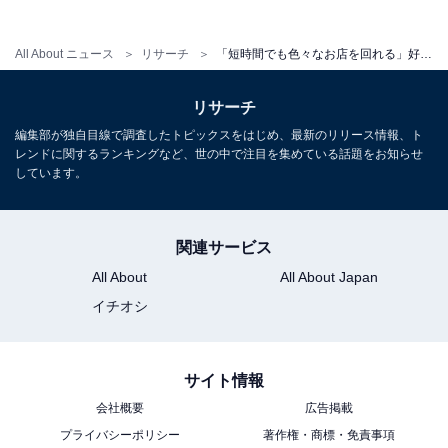
All About ニュース
リサーチ
「短時間でも色々なお店を回れる」好き＆行ってみたい“青森県の繁華街＆歓楽街”ランキング1位は？【2026年調査】
リサーチ
編集部が独自目線で調査したトピックスをはじめ、最新のリリース情報、ト
レンドに関するランキングなど、世の中で注目を集めている話題をお知らせ
しています。
関連サービス
All About
All About Japan
イチオシ
こちらもおすすめ
好き＆行ってみたい「北海道の繁華街＆歓楽
サイト情報
街」ランキング！ 2位「五稜郭エリア」、1位
会社概要
広告掲載
は？【2026年調査】
プライバシーポリシー
著作権・商標・免責事項