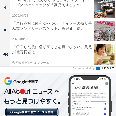
ロダクツのリュックが「高見えする」の...
4
2026/08/03
「これ絶対に便利なやつや」ダイソーの折り畳
み式ランドリーバスケットが高評価「使わ...
5
2026/08/03
「〇〇した後に必ず宝くじを買いなさい」貧乏
が億万長者に
PR
合同会社デジタルファーム
1位：八戸屋台村みろく横丁（八戸市）／88票
Recommended by
1位は八戸市の「八戸屋台村みろく横丁」が選ばれまし
た。八戸駅から中心街へとつながる小路に、個性豊かな
屋台がずらりと並びます。三陸の海の幸やせんべい汁な
ど、八戸ならではの味を隣り合った人同士で楽しむ屋台
文化が魅力。観光客からも高い支持を得る、青森を代表