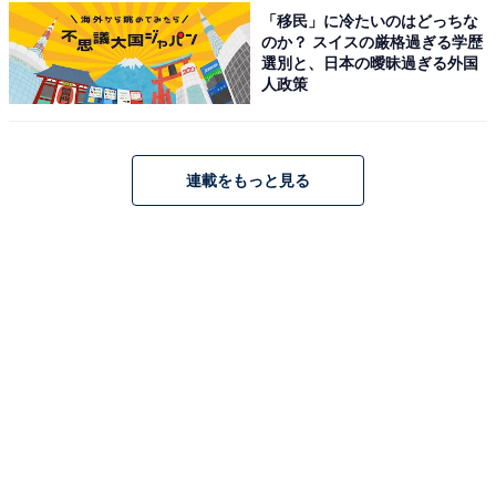
っているため、短時間でも色々なお店を回れるのが
「移民」に冷たいのはどっちな
のか？ スイスの厳格過ぎる学歴
魅力的だと思いました」(30代男性／東京都)
選別と、日本の曖昧過ぎる外国
人政策
※回答者からのコメントは原文ママです
連載をもっと見る
※記事内容は執筆時点のものです。最新の内容をご確認
ください
あわせて読みたい
好き＆行ってみたい「北海道のローカルチェ
ーン」ランキング！ 2位「セイコーマート」
を抑えた1位は？【2026年調査】
次ページ
10位までのランキング結果を見る