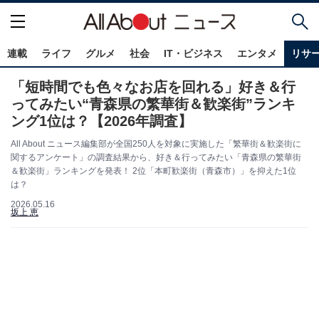
連載
ライフ
グルメ
社会
IT・ビジネス
エンタメ
リサ
「短時間でも色々なお店を回れる」好き＆行
ってみたい“青森県の繁華街＆歓楽街”ランキ
ング1位は？【2026年調査】
All About ニュース編集部が全国250人を対象に実施した「繁華街＆歓楽街に
関するアンケート」の調査結果から、好き＆行ってみたい「青森県の繁華街
＆歓楽街」ランキングを発表！ 2位「本町歓楽街（青森市）」を抑えた1位
は？
2026.05.16
坂上 恵