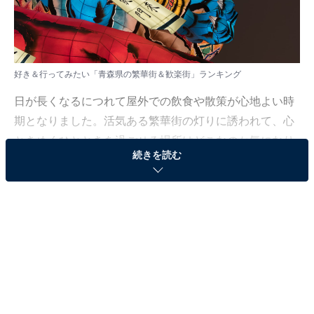
好き＆行ってみたい「青森県の繁華街＆歓楽街」ランキング
日が長くなるにつれて屋外での飲食や散策が心地よい時
期となりました。活気ある繁華街の灯りに誘われて、心
ときめくひとときを過ごせる場所はどこなのか気になり
続きを読む
ますよね。
All About ニュース編集部では、2026年5月7〜8日の期
間、全国20〜60代の男女250人を対象に、繁華街＆歓楽
街に関するアンケートを実施しました。その中から、好
き＆行ってみたい「青森県の繁華街＆歓楽街」ランキン
グの結果をご紹介します。