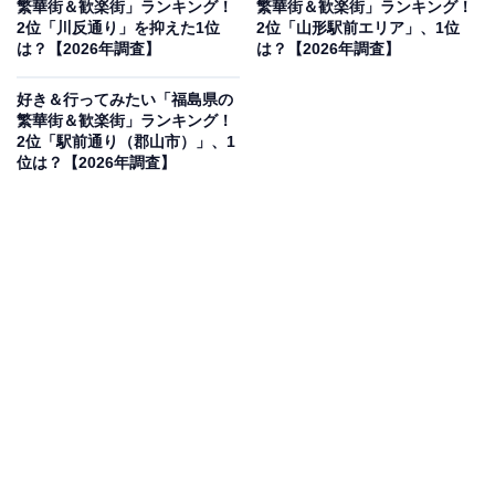
繁華街＆歓楽街」ランキング！
繁華街＆歓楽街」ランキング！
見を断定的に示すものではありません
2位「川反通り」を抑えた1位
2位「山形駅前エリア」、1位
は？【2026年調査】
は？【2026年調査】
好き＆行ってみたい「福島県の
2位：本町歓楽街（青森市）／58票
繁華街＆歓楽街」ランキング！
2位「駅前通り（郡山市）」、1
位は？【2026年調査】
2位は、県庁所在地・青森市の中心部に位置する「本町
（ほんちょう）歓楽街」です。青森駅からほど近く、地
元産の地酒や新鮮な郷土料理を味わえる居酒屋が集中し
ています。夏の「青森ねぶた祭」の時期には、運行ルー
トからも近く、祭りの熱気そのままに多くの人々が訪れ
るエリアです。
回答者コメント
「飲食店が立ち並ぶエリアですが、近くには商業施
設やイベント会場もあり、昼間は落ち着いた雰囲気