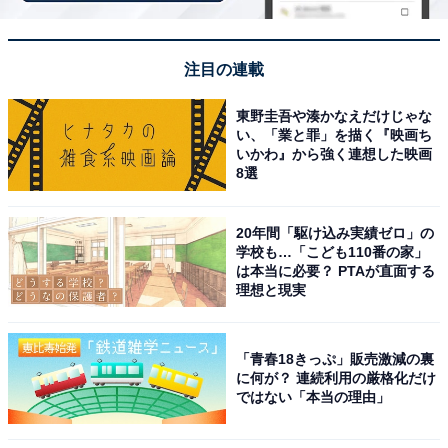
する人気スポットです。
回答者コメント
注目の連載
「飲み歩きが好きなので、みろく横丁はぜひとも行
東野圭吾や湊かなえだけじゃな
い、「業と罪」を描く『映画ち
きたいです」(30代女性／兵庫県)
いかわ』から強く連想した映画
8選
「20軒以上の屋台が並びB級グルメを味わうことが
20年間「駆け込み実績ゼロ」の
学校も…「こども110番の家」
できるから」(40代女性／兵庫県)
は本当に必要？ PTAが直面する
理想と現実
「屋台形式で様々なお店が集まっているという点に
「青春18きっぷ」販売激減の裏
惹かれました。地元の人と交流しながら食事ができ
に何が？ 連続利用の厳格化だけ
ではない「本当の理由」
る雰囲気があり、観光としても楽しそうだと感じて
います。コンパクトなエリアに個性的なお店が集ま