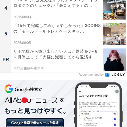
ロダクツのリュックが「高見えする」の...
4
2026/08/03
「15分で完成してめちゃ楽しかった」3COINS
の「モールドールトレカケースキッ...
5
2026/08/05
リボ地獄から抜け出したい人は、返済を3～6
ヶ月停止して『大幅に減額してから返済す...
PR
渋谷法務総合事務所
Recommended by
1位：すすきの（札幌市）／155票
圧倒的な得票数で1位に輝いたのは、札幌市の「すすき