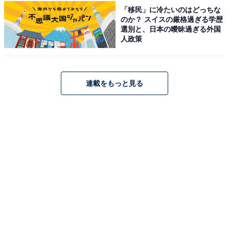
スイーツ店、土産店も多く、昼間は家族連れでも歩
「移民」に冷たいのはどっちな
きやすい雰囲気があり、子どもと一緒にグルメ巡り
のか？ スイスの厳格過ぎる学歴
選別と、日本の曖昧過ぎる外国
を楽しめそうだからです」(30代女性／埼玉県)
人政策
「北海道では非常に有名な観光名所で飲み屋などで
連載をもっと見る
賑わっており非日常感を味わえるから」(30代女性
／京都府)
※回答者からのコメントは原文ママです
※記事内容は執筆時点のものです。最新の内容をご確認
ください
あわせて読みたい