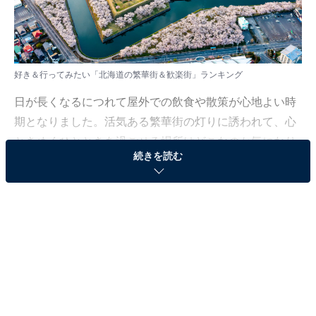
好き＆行ってみたい「北海道の繁華街＆歓楽街」ランキング
日が長くなるにつれて屋外での飲食や散策が心地よい時
期となりました。活気ある繁華街の灯りに誘われて、心
ときめくひとときを過ごせる場所はどこなのか気になり
続きを読む
ますよね。
All About ニュース編集部では、2026年5月7〜8日の期
間、全国20〜60代の男女250人を対象に、繁華街＆歓楽
街に関するアンケートを実施しました。その中から、好
き＆行ってみたい「北海道の繁華街＆歓楽街」ランキン
グの結果をご紹介します。