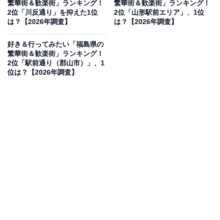
繁華街＆歓楽街」ランキング！
繁華街＆歓楽街」ランキング！
見を断定的に示すものではありません
2位「川反通り」を抑えた1位
2位「山形駅前エリア」、1位
は？【2026年調査】
は？【2026年調査】
好き＆行ってみたい「福島県の
2位：五稜郭エリア（函館市）／44票
繁華街＆歓楽街」ランキング！
2位「駅前通り（郡山市）」、1
位は？【2026年調査】
2位は函館市の「五稜郭エリア」です。星形の特別史跡
「五稜郭跡」周辺は、函館山周辺の西部地区と並ぶ観光
拠点。夜には地元の人や観光客でにぎわう飲食店街が広
がり、新鮮な海鮮を楽しめる居酒屋やバーが軒を連ねま
す。歴史情緒と近代的な活気が混ざり合う、函館を象徴
するエリアです。
回答者コメント
「五稜郭エリアは観光地としての魅力と、飲食店が
集まる繁華街としてのにぎわいが両立している点に