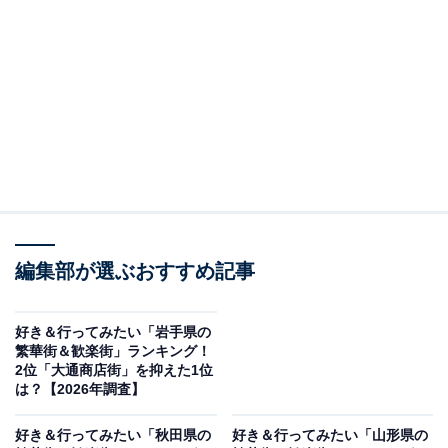
＞9位までの全ランキング結果を見る
この記事の執筆者：
坂上 恵
All About ニュースの編集者。オールアバウトに入社後、SNSトレン
ドにフォーカスした記事執筆やSEOライティングの経験を経て、の
ちにAll About ニュースチームのメンバーに加入。現在は旅行・カル
...続きを読む
チャー・エンタメなどを中心に企画編集を担当。東京都出身。居酒
屋巡りとスポーツ観戦が生きがい。
調査概要
編集部が選ぶおすすめ記事
調査期間：2026年5月7〜8日
調査方法：インターネット調査
好き＆行ってみたい「岩手県の
調査対象：全国20〜60代の男女250人
繁華街＆歓楽街」ランキング！
2位「大通商店街」を抑えた1位
は？【2026年調査】
※本調査は全国250人を対象に実施したもので、結
果は回答者の意見を集計したものであり、全体の意
好き＆行ってみたい「秋田県の
好き＆行ってみたい「山形県の