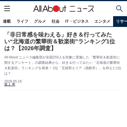
連載
ライフ
グルメ
社会
IT・ビジネス
エンタメ
リサ
「非日常感を味わえる」好き＆行ってみた
い“北海道の繁華街＆歓楽街”ランキング1位
は？【2026年調査】
All About ニュース編集部が全国250人を対象に実施した「繁華街＆歓楽街に
関するアンケート」の調査結果から、好き＆行ってみたい「北海道の繁華街
＆歓楽街」ランキングを発表！ 2位「五稜郭エリア（函館市）」を抑えた1位
は？
2026.05.16
坂上 恵