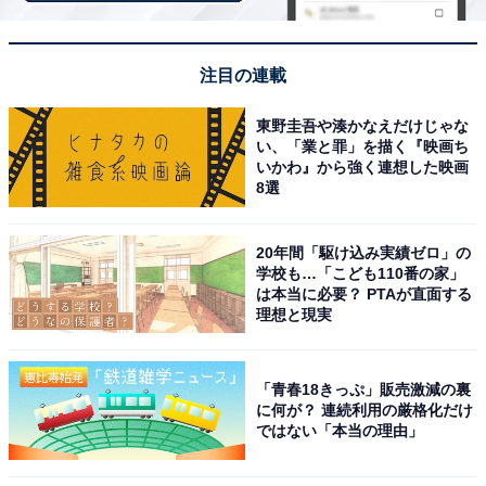
の」です。日本三大歓楽街の1つに数えられ、数千軒も
の飲食店や娯楽施設が密集。冬の「さっぽろ雪まつり」
ではすすきの会場として氷彫刻が並ぶなど、季節ごとの
注目の連載
彩りも豊かです。札幌グルメの宝庫であり、夜通し活気
東野圭吾や湊かなえだけじゃな
に満ちあふれる北海道最大の繁華街です。
い、「業と罪」を描く『映画ち
いかわ』から強く連想した映画
回答者コメント
8選
「すすきのは、北海道を代表する繁華街として有名
20年間「駆け込み実績ゼロ」の
学校も…「こども110番の家」
で、一度は実際に歩いてみたいと思っています。飲
は本当に必要？ PTAが直面する
食店や観光スポットも多く、夜の雰囲気を楽しみな
理想と現実
がら食べ歩きや観光ができそうな点に魅力を感じま
した」(20代男性／沖縄県)
「青春18きっぷ」販売激減の裏
に何が？ 連続利用の厳格化だけ
ではない「本当の理由」
「歓楽街として有名ですが、周辺にはラーメン店や