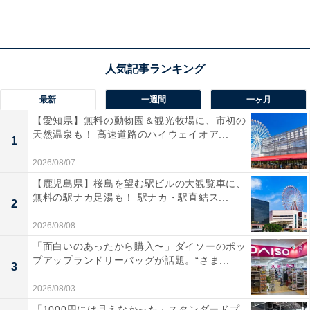
惹かれました。夜はライトアップされた五稜郭タワ
ー周辺がきれいで、落ち着いた雰囲気の中で食事や
散策を楽しめそうです。観光客だけでなく地元の人
も多く利用するエリアと聞き、安心して歩ける印象
があります」(40代男性／北海道)
最新
一週間
一ヶ月
【愛知県】無料の動物園＆観光牧場に、市初の
天然温泉も！ 高速道路のハイウェイオア...
1
「コナンの映画を見て行ってみたくなったから」
2026/08/07
(20代男性／福岡県)
【鹿児島県】桜島を望む駅ビルの大観覧車に、
無料の駅ナカ足湯も！ 駅ナカ・駅直結ス...
2
2026/08/08
「以前五稜郭周辺で食べた塩ラーメンがとても美味
「面白いのあったから購入〜」ダイソーのポッ
しかったのでまた行きたい。あと電車が好きなの
プアップランドリーバッグが話題。“さま...
3
で、路面電車のある風景を楽しめるのも良い」(30
代女性／東京都)
2026/08/03
「1000円には見えなかった」スタンダードプ