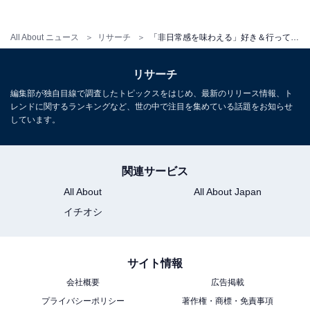
好き＆行ってみたい「北海道のローカルチェ
ーン」ランキング！ 2位「セイコーマート」
を抑えた1位は？【2026年調査】
All About ニュース
リサーチ
「非日常感を味わえる」好き＆行ってみたい“北海道の繁華街＆歓楽街”ランキング1位は？【2026年調査】
リサーチ
次ページ
9位までのランキング結果を見る
編集部が独自目線で調査したトピックスをはじめ、最新のリリース情報、ト
レンドに関するランキングなど、世の中で注目を集めている話題をお知らせ
しています。
関連サービス
All About
All About Japan
イチオシ
サイト情報
会社概要
広告掲載
プライバシーポリシー
著作権・商標・免責事項