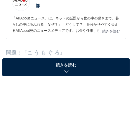
部
「All About ニュース」は、ネットの話題から世の中の動きまで、暮
らしの中にあふれる「なぜ？」「どうして？」を分かりやすく伝え
るAll About発のニュースメディアです。お金や仕事、恋愛、ITに関
...続きを読む
する疑問に対して専門家が分かりやすく回答するほか、エンタメ情
報やSNSで話題のトピックスを紹介しています。
問題：「こ う も ぐ ろ」
続きを読む