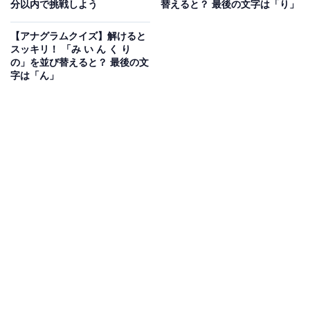
分以内で挑戦しよう
替えると？ 最後の文字は「り」
【アナグラムクイズ】1分以内で挑戦しよ
【アナグラムクイズ】解けると
う！「し い み さ あ」を並び替えると？
スッキリ！ 「み い ん く り
の」を並び替えると？ 最後の文
字は「ん」
次ページ
正解を見る