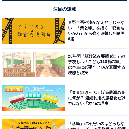
注目の連載
東野圭吾や湊かなえだけじゃな
い、「業と罪」を描く『映画ち
いかわ』から強く連想した映画
8選
20年間「駆け込み実績ゼロ」の
学校も…「こども110番の家」
は本当に必要？ PTAが直面する
理想と現実
「青春18きっぷ」販売激減の裏
に何が？ 連続利用の厳格化だけ
ではない「本当の理由」
「移民」に冷たいのはどっちな
のか？ スイスの厳格過ぎる学歴