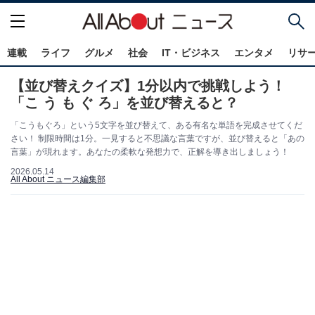
連載
ライフ
グルメ
社会
IT・ビジネス
エンタメ
リサ
【並び替えクイズ】1分以内で挑戦しよう！
「こ う も ぐ ろ」を並び替えると？
「こうもぐろ」という5文字を並び替えて、ある有名な単語を完成させてくだ
さい！ 制限時間は1分。一見すると不思議な言葉ですが、並び替えると「あの
言葉」が現れます。あなたの柔軟な発想力で、正解を導き出しましょう！
2026.05.14
All About ニュース編集部