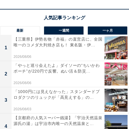
こちらもおすすめ
最新
一週間
一ヶ月
【アナグラムクイズ】1分以内で挑戦しよう！
「し い み さ あ」を並び替えると？
【三重県】伊勢名物「赤福」の直営店に、全国
唯一のコメダ大判焼き店も！ 東名阪・伊...
1
2026/08/06
「やっと巡り会えたよ」ダイソーの“ちいかわ
ポーチ”が220円で反響。ぬい活＆防災...
2
2026/08/06
「1000円には見えなかった」スタンダードプ
1
2
ロダクツのリュックが「高見えする」の...
3
2026/08/03
【京都府の人気スーパー銭湯】「宇治天然温泉
源氏の湯」は宇治市内唯一の天然温泉と...
4