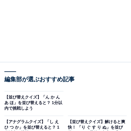
問題：こ う も ぐ ろ を並び替えると？
次のひらがなを並び替えてできる単語を考えてみましょ
う。
こ う も ぐ ろ
編集部が選ぶおすすめ記事
ヒント：最後の文字は「も」
【並び替えクイズ】「ん か ん
あわせて読みたい
あ ほ」を並び替えると？ 1分以
内で挑戦しよう
【並び替えクイズ】「ん か ん あ ほ」を並び
替えると？ 1分以内で挑戦しよう
【アナグラムクイズ】「し え
【並び替えクイズ】解けると爽
ひ つ か」を並び替えると？ 1
快！ 「り ぐ す り ぬ」を並び
あわせて読みたい