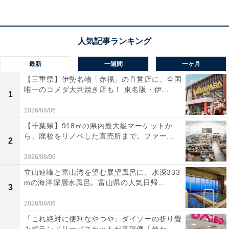
こちらもおすすめ
【クロスワードパズルクイズ】1分ですっきり！
□に入るひらがなは？ 「事務や生活の道具」が
最新
一週間
一ヶ月
ヒント
【三重県】伊勢名物「赤福」の直営店に、全国
唯一のコメダ大判焼き店も！ 東名阪・伊...
1
2026/08/06
【千葉県】918㎡の県内最大級マーケットか
ら、廃校をリノベした直売所まで。ファー...
2
2026/08/06
1
2
立山連峰と富山湾を望む展望風呂に、水深333
mの海洋深層水風呂。富山県の人気日帰...
3
2026/08/06
「これ絶対に便利なやつや」ダイソーの折り畳