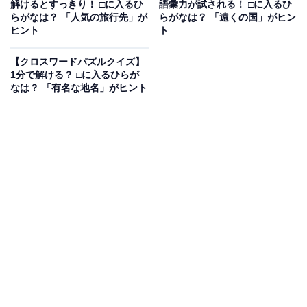
【クロスワードパズルクイズ】1分でストレ
解けるとすっきり！ □に入るひ
語彙力が試される！ □に入るひ
ス解消！ 空欄に共通する2文字は？ 結婚式に
らがなは？ 「人気の旅行先」が
らがなは？ 「遠くの国」がヒン
まつわる言葉がヒント
ヒント
ト
【クロスワードパズルクイズ】
1分で解ける？ □に入るひらが
次ページ
正解を見る
なは？ 「有名な地名」がヒント