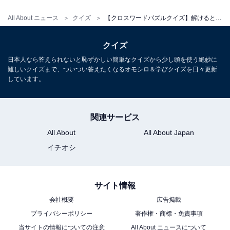
All About ニュース
クイズ
【クロスワードパズルクイズ】解けると爽快！ □に入るひらがなは？ 「関東にある場所」がヒント
クイズ
日本人なら答えられないと恥ずかしい簡単なクイズから少し頭を使う絶妙に
難しいクイズまで、ついつい答えたくなるオモシロ＆学びクイズを日々更新
しています。
関連サービス
All About
All About Japan
イチオシ
サイト情報
会社概要
広告掲載
プライバシーポリシー
著作権・商標・免責事項
当サイトの情報についての注意
All About ニュースについて