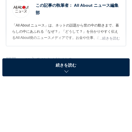
この記事の執筆者：
All About ニュース編集
部
「All About ニュース」は、ネットの話題から世の中の動きまで、暮
らしの中にあふれる「なぜ？」「どうして？」を分かりやすく伝え
るAll About発のニュースメディアです。お金や仕事、恋愛、ITに関
...続きを読む
する疑問に対して専門家が分かりやすく回答するほか、エンタメ情
報やSNSで話題のトピックスを紹介しています。
問題：□に入るひらがなは？
続きを読む