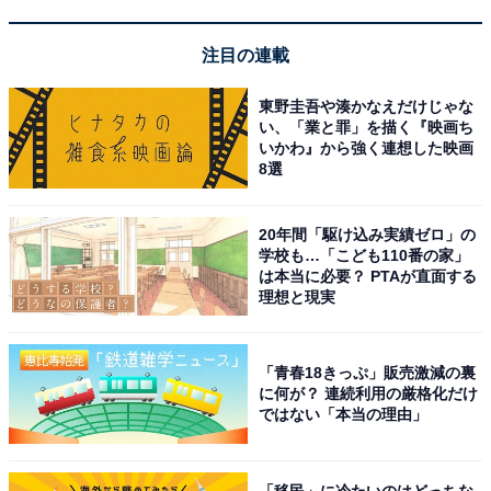
注目の連載
東野圭吾や湊かなえだけじゃな
い、「業と罪」を描く『映画ち
いかわ』から強く連想した映画
8選
20年間「駆け込み実績ゼロ」の
学校も…「こども110番の家」
は本当に必要？ PTAが直面する
理想と現実
「青春18きっぷ」販売激減の裏
に何が？ 連続利用の厳格化だけ
ではない「本当の理由」
「移民」に冷たいのはどっちな