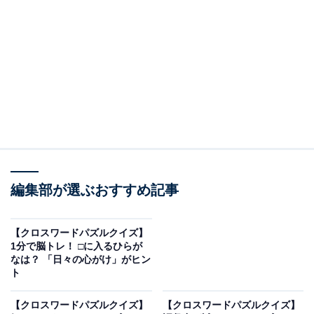
□に入るひらがなは？
次の言葉に共通して入るひらがなを考えてみましょう。
・ひ □ べ（縦の言葉）
・か □ が □（横の言葉）
編集部が選ぶおすすめ記事
・に □ し（縦の言葉）
【クロスワードパズルクイズ】
ヒント：横の言葉は、有名な観光地などがある
「関東に
1分で脳トレ！ □に入るひらが
なは？ 「日々の心がけ」がヒン
ある場所」
の名称です。
ト
あわせて読みたい
【クロスワードパズルクイズ】
【クロスワードパズルクイズ】