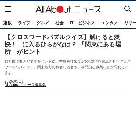
連載
ライフ
グルメ
社会
IT・ビジネス
エンタメ
リサ
【クロスワードパズルクイズ】解けると爽
快！ □に入るひらがなは？ 「関東にある場
所」がヒント
縦と横に並んだ文字をヒントに、空欄を埋めて3つの単語を完成させるクロス
ワードパズルです。関東地方の有名な地名や、専門的な職業などが隠れてい
ます。
2026.05.13
All About ニュース編集部